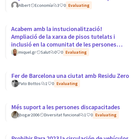
Albert
Economía
3
0
Evaluating
Acabem amb la instucionalització!
Ampliació de la xarxa de pisos tutelats i
inclusió en la comunitat de les persones
amb trastorns mentals.
miquel.gr
Salut
0
0
Evaluating
Fer de Barcelona una ciutat amb Residu Zero
Pato Bottos
1
0
Evaluating
Més suport a les persones discapacitades
jbogar2006
Diversitat funcional
1
0
Evaluating
Prohibir Para 2023 la circulación de vehículos