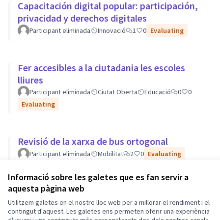
Capacitación digital popular: participación,
privacidad y derechos digitales
Participant eliminada
Innovació
1
0
Evaluating
Fer accesibles a la ciutadania les escoles
lliures
Participant eliminada
Ciutat Oberta
Educació
0
0
Evaluating
Revisió de la xarxa de bus ortogonal
Participant eliminada
Mobilitat
2
0
Evaluating
Informació sobre les galetes que es fan servir a
aquesta pàgina web
Termes i condicions d'ús
Utilitzem galetes en el nostre lloc web per a millorar el rendiment i el
Configuració de les galetes
Barcelona En Comú a X
Barcelona En Comú a Facebook
Barcelona En Comú a Instagram
Barcelona En Comú a YouTube
contingut d'aquest. Les galetes ens permeten oferir una experiència