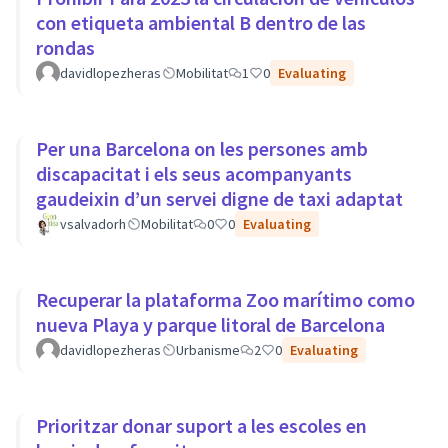
con etiqueta ambiental B dentro de las
rondas
davidlopezheras
Mobilitat
1
0
Evaluating
Per una Barcelona on les persones amb
discapacitat i els seus acompanyants
gaudeixin d’un servei digne de taxi adaptat
vsalvadorh
Mobilitat
0
0
Evaluating
Recuperar la plataforma Zoo marítimo como
nueva Playa y parque litoral de Barcelona
davidlopezheras
Urbanisme
2
0
Evaluating
Prioritzar donar suport a les escoles en