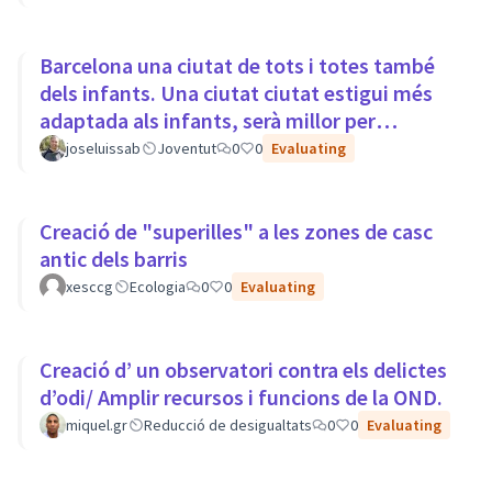
Barcelona una ciutat de tots i totes també
dels infants. Una ciutat ciutat estigui més
adaptada als infants, serà millor per
tothom.
joseluissab
Joventut
0
0
Evaluating
Creació de "superilles" a les zones de casc
antic dels barris
xesccg
Ecologia
0
0
Evaluating
Creació d’ un observatori contra els delictes
d’odi/ Amplir recursos i funcions de la OND.
miquel.gr
Reducció de desigualtats
0
0
Evaluating