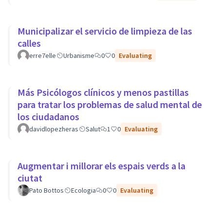
Municipalizar el servicio de limpieza de las
calles
erre7elle
Urbanisme
0
0
Evaluating
Más Psicólogos clínicos y menos pastillas
para tratar los problemas de salud mental de
los ciudadanos
davidlopezheras
Salut
1
0
Evaluating
Augmentar i millorar els espais verds a la
ciutat
Pato Bottos
Ecologia
0
0
Evaluating