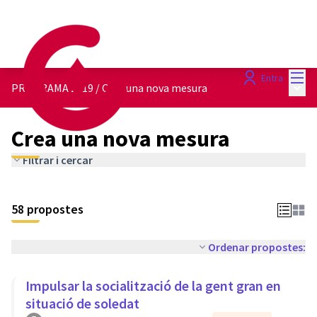
Menú
Entra
Menú 
PROGRAMA 2019
/
Crea una nova mesura
Crea una nova mesura
Filtrar i cercar
58 propostes
Ordenar propostes:
Impulsar la socialització de la gent gran en
situació de soledat