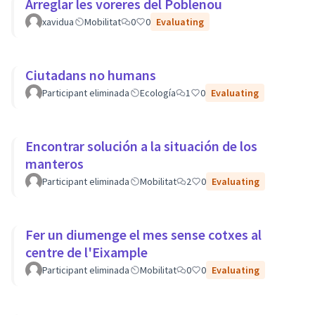
Arreglar les voreres del Poblenou
xavidua
Mobilitat
0
0
Evaluating
Ciutadans no humans
Participant eliminada
Ecología
1
0
Evaluating
Encontrar solución a la situación de los
manteros
Participant eliminada
Mobilitat
2
0
Evaluating
Fer un diumenge el mes sense cotxes al
centre de l'Eixample
Participant eliminada
Mobilitat
0
0
Evaluating