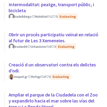
Intermodalitat: peatge, transport públic, i
bicicleta
badelldiego
Mobilitat
2
0
Evaluating
Obrir un procés participatiu veïnal en relació
al futur de Les 3 Xemeneies.
liradan86
Urbanisme
0
0
Evaluating
Creació d un observatori contra els delictes
d’odi.
miquel.gr
Refugi
0
0
Evaluating
Ampliar el parque de la Ciudadela con el Zoo
y expandirlo hacia el mar sobre las vías del
tren y La Ronda litoral