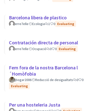
Barcelona libera de plastico
erre7elle
Ecologia
1
0
Evaluating
Contratación directa de personal
erre7elle
Ocupació
0
0
Evaluating
Fem fora de la nostra Barcelona l
´Homòfobia
jbogar2006
Reducció de desigualtats
0
0
Evaluating
Per una hosteleria Justa