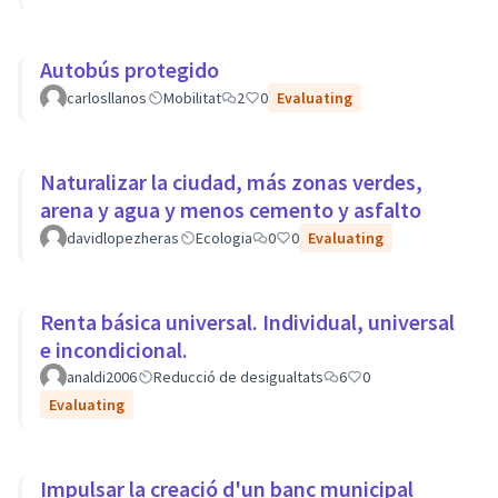
Autobús protegido
carlosllanos
Mobilitat
2
0
Evaluating
Naturalizar la ciudad, más zonas verdes,
arena y agua y menos cemento y asfalto
davidlopezheras
Ecologia
0
0
Evaluating
Renta básica universal. Individual, universal
e incondicional.
analdi2006
Reducció de desigualtats
6
0
Evaluating
Impulsar la creació d'un banc municipal