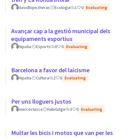
davidlopezheras
Ecologia
1
0
Evaluating
Avançar cap a la gestió municipal dels
equipaments esportius
Hipatia
Esports
0
0
Evaluating
Barcelona a favor del laicisme
Hipatia
Cultura
2
0
Evaluating
Per uns lloguers justos
merceclasca
Habitatge
3
0
Evaluating
Multar les bicis i motos que van per les