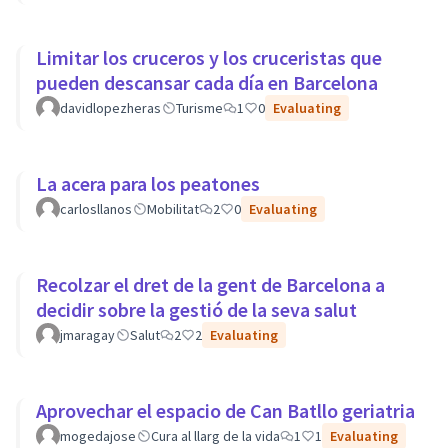
Limitar los cruceros y los cruceristas que
pueden descansar cada día en Barcelona
davidlopezheras
Turisme
1
0
Evaluating
La acera para los peatones
carlosllanos
Mobilitat
2
0
Evaluating
Recolzar el dret de la gent de Barcelona a
decidir sobre la gestió de la seva salut
jmaragay
Salut
2
2
Evaluating
Aprovechar el espacio de Can Batllo geriatria
mogedajose
Cura al llarg de la vida
1
1
Evaluating