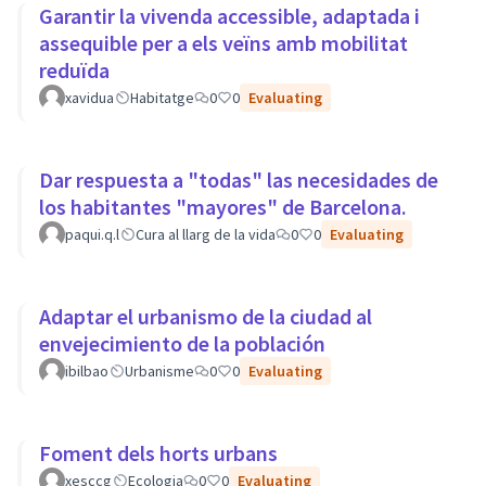
Garantir la vivenda accessible, adaptada i
assequible per a els veïns amb mobilitat
reduïda
xavidua
Habitatge
0
0
Evaluating
Dar respuesta a "todas" las necesidades de
los habitantes "mayores" de Barcelona.
paqui.q.l
Cura al llarg de la vida
0
0
Evaluating
Adaptar el urbanismo de la ciudad al
envejecimiento de la población
ibilbao
Urbanisme
0
0
Evaluating
Foment dels horts urbans
xesccg
Ecologia
0
0
Evaluating