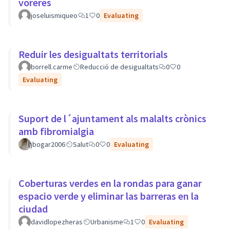
voreres
joseluismiqueo
1
0
Evaluating
Reduir les desigualtats territorials
borrell.carme
Reducció de desigualtats
0
0
Evaluating
Suport de l´ajuntament als malalts crònics
amb fibromialgia
jbogar2006
Salut
0
0
Evaluating
Coberturas verdes en la rondas para ganar
espacio verde y eliminar las barreras en la
ciudad
davidlopezheras
Urbanisme
1
0
Evaluating