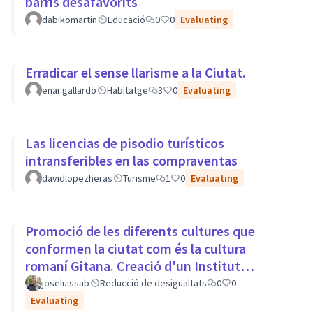
barris desafavorits
dabikomartin
Educació
0
0
Evaluating
Erradicar el sense llarisme a la Ciutat.
enar.gallardo
Habitatge
3
0
Evaluating
Las licencias de pisodio turísticos
intransferibles en las compraventas
davidlopezheras
Turisme
1
0
Evaluating
Promoció de les diferents cultures que
conformen la ciutat com és la cultura
romaní Gitana. Creació d'un Institut
Europeu de Cultura Romaní
joseluissab
Reducció de desigualtats
0
0
Evaluating