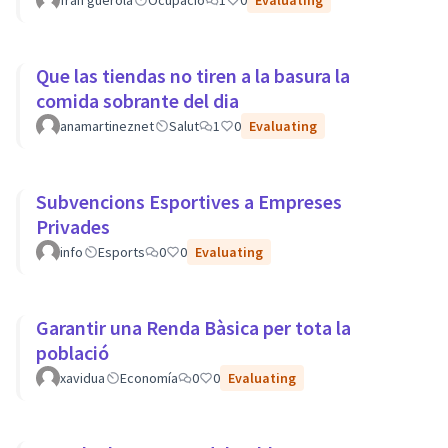
fran guerola
Ocupació
1
0
Evaluating
Que las tiendas no tiren a la basura la
comida sobrante del dia
anamartineznet
Salut
1
0
Evaluating
Subvencions Esportives a Empreses
Privades
info
Esports
0
0
Evaluating
Garantir una Renda Bàsica per tota la
població
xavidua
Economía
0
0
Evaluating