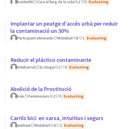
liradan86
Cura al llarg de la vida
1
0
Evaluating
Implantar un peatge d'accés urbà per reduir
la contaminació un 30%
Participant eliminada
Mobilitat
8
1
Evaluating
Reducir el plástico contaminante
milabarruti
Ecologia
1
0
Evaluating
Abolició de la Prostitució
Iván
Feminismes
2
0
Evaluating
Carrils bici: en xarxa, intuitius i segurs
askhaal
Mobilitat
4
2
Evaluating