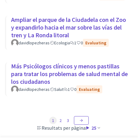
Ampliar el parque de la Ciudadela con el Zoo
y expandirlo hacia el mar sobre las vías del
tren y La Ronda litoral
davidlopezheras
Ecologia
1
0
Evaluating
Más Psicólogos clínicos y menos pastillas
para tratar los problemas de salud mental de
los ciudadanos
davidlopezheras
Salut
1
0
Evaluating
1
2
3
Resultats per pàgina:
25