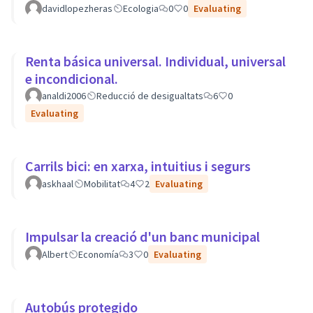
davidlopezheras
Ecologia
0
0
Evaluating
Renta básica universal. Individual, universal
e incondicional.
analdi2006
Reducció de desigualtats
6
0
Evaluating
Carrils bici: en xarxa, intuitius i segurs
askhaal
Mobilitat
4
2
Evaluating
Impulsar la creació d'un banc municipal
Albert
Economía
3
0
Evaluating
Autobús protegido