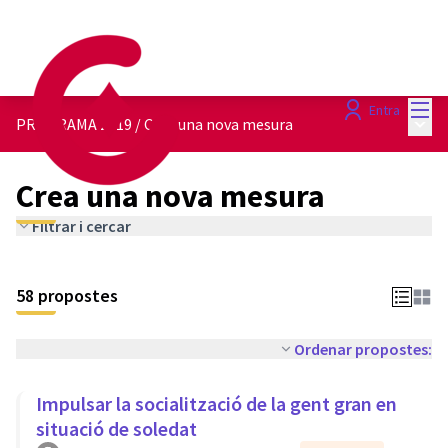
Menú
Entra
Menú 
PROGRAMA 2019
/
Crea una nova mesura
Crea una nova mesura
Filtrar i cercar
58 propostes
Ordenar propostes:
Impulsar la socialització de la gent gran en
situació de soledat