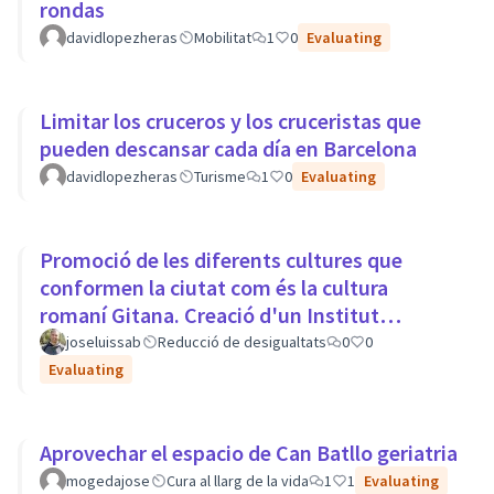
rondas
davidlopezheras
Mobilitat
1
0
Evaluating
Limitar los cruceros y los cruceristas que
pueden descansar cada día en Barcelona
davidlopezheras
Turisme
1
0
Evaluating
Promoció de les diferents cultures que
conformen la ciutat com és la cultura
romaní Gitana. Creació d'un Institut
Europeu de Cultura Romaní
joseluissab
Reducció de desigualtats
0
0
Evaluating
Aprovechar el espacio de Can Batllo geriatria
mogedajose
Cura al llarg de la vida
1
1
Evaluating