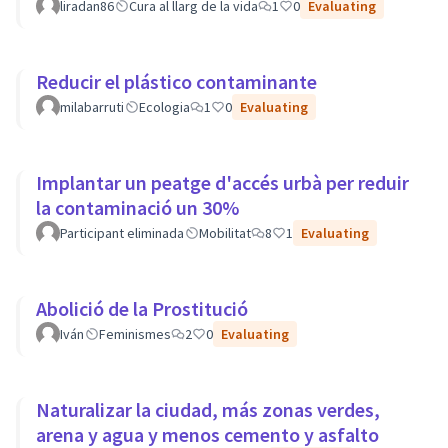
liradan86
Cura al llarg de la vida
1
0
Evaluating
Reducir el plástico contaminante
milabarruti
Ecologia
1
0
Evaluating
Implantar un peatge d'accés urbà per reduir
la contaminació un 30%
Participant eliminada
Mobilitat
8
1
Evaluating
Abolició de la Prostitució
Iván
Feminismes
2
0
Evaluating
Naturalizar la ciudad, más zonas verdes,
arena y agua y menos cemento y asfalto