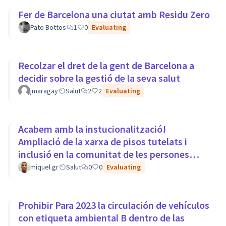
Fer de Barcelona una ciutat amb Residu Zero
Pato Bottos
1
0
Evaluating
Recolzar el dret de la gent de Barcelona a
decidir sobre la gestió de la seva salut
jmaragay
Salut
2
2
Evaluating
Acabem amb la instucionalització!
Ampliació de la xarxa de pisos tutelats i
inclusió en la comunitat de les persones
amb trastorns mentals.
miquel.gr
Salut
0
0
Evaluating
Prohibir Para 2023 la circulación de vehículos
con etiqueta ambiental B dentro de las