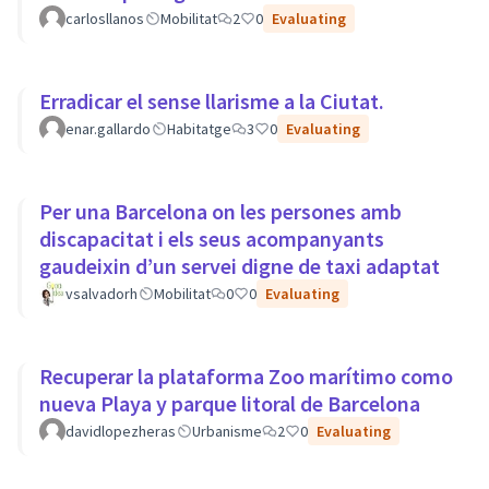
carlosllanos
Mobilitat
2
0
Evaluating
Erradicar el sense llarisme a la Ciutat.
enar.gallardo
Habitatge
3
0
Evaluating
Per una Barcelona on les persones amb
discapacitat i els seus acompanyants
gaudeixin d’un servei digne de taxi adaptat
vsalvadorh
Mobilitat
0
0
Evaluating
Recuperar la plataforma Zoo marítimo como
nueva Playa y parque litoral de Barcelona
davidlopezheras
Urbanisme
2
0
Evaluating