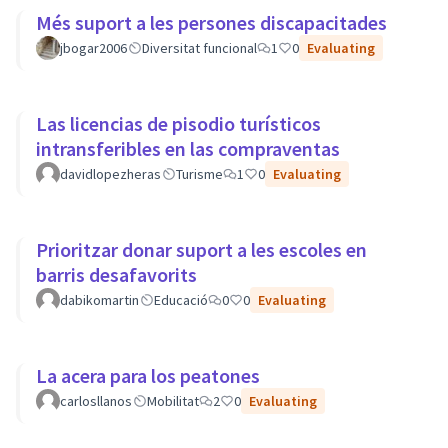
Més suport a les persones discapacitades
jbogar2006
Diversitat funcional
1
0
Evaluating
Las licencias de pisodio turísticos
intransferibles en las compraventas
davidlopezheras
Turisme
1
0
Evaluating
Prioritzar donar suport a les escoles en
barris desafavorits
dabikomartin
Educació
0
0
Evaluating
La acera para los peatones
carlosllanos
Mobilitat
2
0
Evaluating