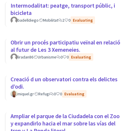
Intermodalitat: peatge, transport públic, i
bicicleta
badelldiego
Mobilitat
2
0
Evaluating
Obrir un procés participatiu veïnal en relació
al futur de Les 3 Xemeneies.
liradan86
Urbanisme
0
0
Evaluating
Creació d un observatori contra els delictes
d’odi.
miquel.gr
Refugi
0
0
Evaluating
Ampliar el parque de la Ciudadela con el Zoo
y expandirlo hacia el mar sobre las vías del
tren y La Ronda litoral