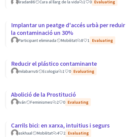
liradan86
Cura al llarg de la vida
1
0
Evaluating
Implantar un peatge d'accés urbà per reduir
la contaminació un 30%
Participant eliminada
Mobilitat
8
1
Evaluating
Reducir el plástico contaminante
milabarruti
Ecologia
1
0
Evaluating
Abolició de la Prostitució
Iván
Feminismes
2
0
Evaluating
Carrils bici: en xarxa, intuitius i segurs
askhaal
Mobilitat
4
2
Evaluating