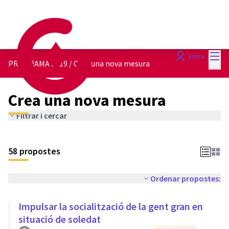
Menú
Entra
Menú 
PROGRAMA 2019
/
Crea una nova mesura
Crea una nova mesura
Filtrar i cercar
58 propostes
Ordenar propostes:
Impulsar la socialització de la gent gran en
situació de soledat