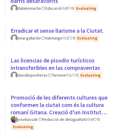
barris desafavorits
dabikomartin
Educació
0
0
Evaluating
Erradicar el sense llarisme a la Ciutat.
enar.gallardo
Habitatge
3
0
Evaluating
Las licencias de pisodio turísticos
intransferibles en las compraventas
davidlopezheras
Turisme
1
0
Evaluating
Promoció de les diferents cultures que
conformen la ciutat com és la cultura
romaní Gitana. Creació d'un Institut
Europeu de Cultura Romaní
joseluissab
Reducció de desigualtats
0
0
Evaluating