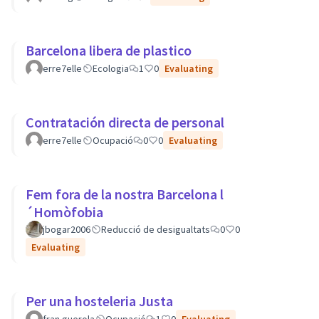
Barcelona libera de plastico
erre7elle
Ecologia
1
0
Evaluating
Contratación directa de personal
erre7elle
Ocupació
0
0
Evaluating
Fem fora de la nostra Barcelona l
´Homòfobia
jbogar2006
Reducció de desigualtats
0
0
Evaluating
Per una hosteleria Justa