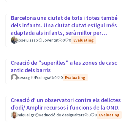
Barcelona una ciutat de tots i totes també
dels infants. Una ciutat ciutat estigui més
adaptada als infants, serà millor per
tothom.
joseluissab
Joventut
0
0
Evaluating
Creació de "superilles" a les zones de casc
antic dels barris
xesccg
Ecologia
0
0
Evaluating
Creació d’ un observatori contra els delictes
d’odi/ Amplir recursos i funcions de la OND.
miquel.gr
Reducció de desigualtats
0
0
Evaluating