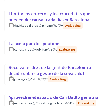
Limitar los cruceros y los cruceristas que
pueden descansar cada día en Barcelona
davidlopezheras
Turisme
1
0
Evaluating
La acera para los peatones
carlosllanos
Mobilitat
2
0
Evaluating
Recolzar el dret de la gent de Barcelona a
decidir sobre la gestió de la seva salut
jmaragay
Salut
2
2
Evaluating
Aprovechar el espacio de Can Batllo geriatria
mogedajose
Cura al llarg de la vida
1
1
Evaluating