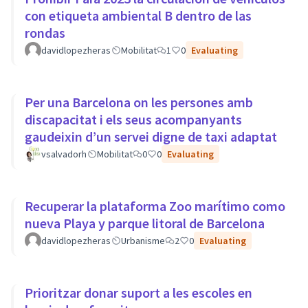
con etiqueta ambiental B dentro de las
rondas
davidlopezheras
Mobilitat
1
0
Evaluating
Per una Barcelona on les persones amb
discapacitat i els seus acompanyants
gaudeixin d’un servei digne de taxi adaptat
vsalvadorh
Mobilitat
0
0
Evaluating
Recuperar la plataforma Zoo marítimo como
nueva Playa y parque litoral de Barcelona
davidlopezheras
Urbanisme
2
0
Evaluating
Prioritzar donar suport a les escoles en