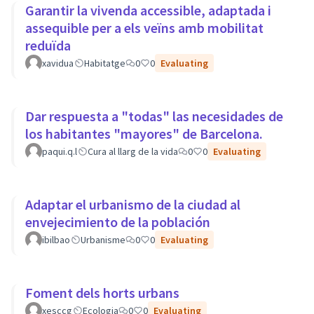
Garantir la vivenda accessible, adaptada i
assequible per a els veïns amb mobilitat
reduïda
xavidua
Habitatge
0
0
Evaluating
Dar respuesta a "todas" las necesidades de
los habitantes "mayores" de Barcelona.
paqui.q.l
Cura al llarg de la vida
0
0
Evaluating
Adaptar el urbanismo de la ciudad al
envejecimiento de la población
ibilbao
Urbanisme
0
0
Evaluating
Foment dels horts urbans
xesccg
Ecologia
0
0
Evaluating