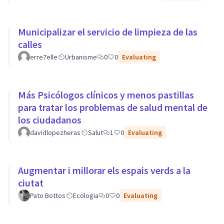
Municipalizar el servicio de limpieza de las
calles
erre7elle
Urbanisme
0
0
Evaluating
Más Psicólogos clínicos y menos pastillas
para tratar los problemas de salud mental de
los ciudadanos
davidlopezheras
Salut
1
0
Evaluating
Augmentar i millorar els espais verds a la
ciutat
Pato Bottos
Ecologia
0
0
Evaluating