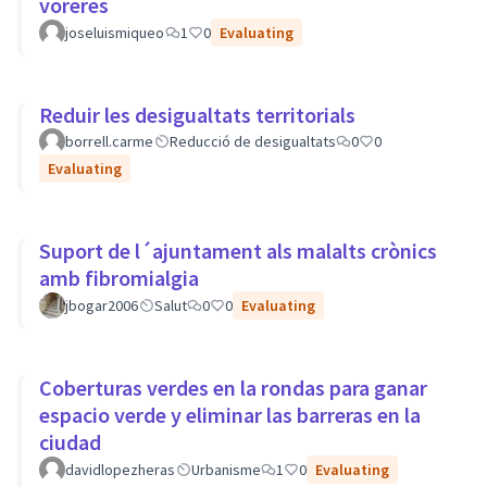
voreres
joseluismiqueo
1
0
Evaluating
Reduir les desigualtats territorials
borrell.carme
Reducció de desigualtats
0
0
Evaluating
Suport de l´ajuntament als malalts crònics
amb fibromialgia
jbogar2006
Salut
0
0
Evaluating
Coberturas verdes en la rondas para ganar
espacio verde y eliminar las barreras en la
ciudad
davidlopezheras
Urbanisme
1
0
Evaluating