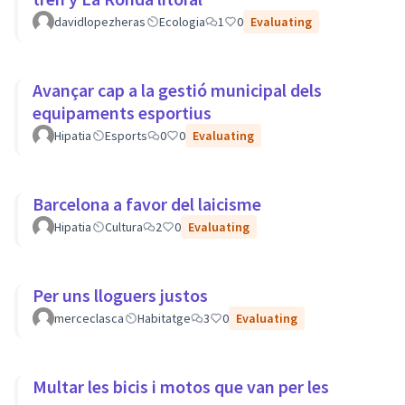
davidlopezheras
Ecologia
1
0
Evaluating
Avançar cap a la gestió municipal dels
equipaments esportius
Hipatia
Esports
0
0
Evaluating
Barcelona a favor del laicisme
Hipatia
Cultura
2
0
Evaluating
Per uns lloguers justos
merceclasca
Habitatge
3
0
Evaluating
Multar les bicis i motos que van per les