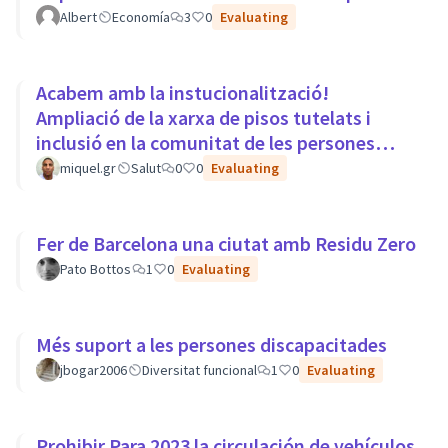
Albert
Economía
3
0
Evaluating
Acabem amb la instucionalització!
Ampliació de la xarxa de pisos tutelats i
inclusió en la comunitat de les persones
amb trastorns mentals.
miquel.gr
Salut
0
0
Evaluating
Fer de Barcelona una ciutat amb Residu Zero
Pato Bottos
1
0
Evaluating
Més suport a les persones discapacitades
jbogar2006
Diversitat funcional
1
0
Evaluating
Prohibir Para 2023 la circulación de vehículos