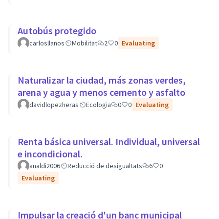
Autobús protegido
carlosllanos
Mobilitat
2
0
Evaluating
Naturalizar la ciudad, más zonas verdes,
arena y agua y menos cemento y asfalto
davidlopezheras
Ecologia
0
0
Evaluating
Renta básica universal. Individual, universal
e incondicional.
analdi2006
Reducció de desigualtats
6
0
Evaluating
Impulsar la creació d'un banc municipal