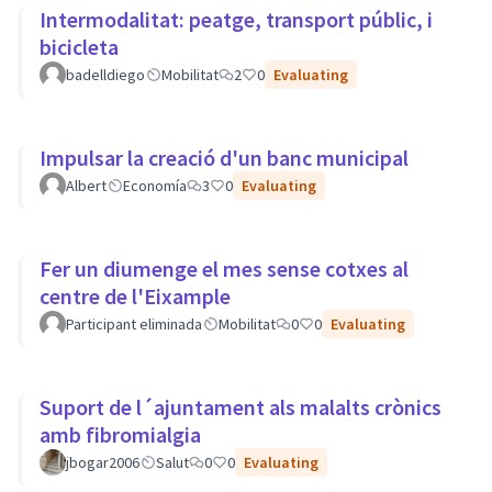
Intermodalitat: peatge, transport públic, i
bicicleta
badelldiego
Mobilitat
2
0
Evaluating
Impulsar la creació d'un banc municipal
Albert
Economía
3
0
Evaluating
Fer un diumenge el mes sense cotxes al
centre de l'Eixample
Participant eliminada
Mobilitat
0
0
Evaluating
Suport de l´ajuntament als malalts crònics
amb fibromialgia
jbogar2006
Salut
0
0
Evaluating