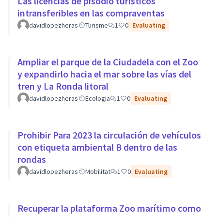
Las licencias de pisodio turísticos
intransferibles en las compraventas
davidlopezheras
Turisme
1
0
Evaluating
Ampliar el parque de la Ciudadela con el Zoo
y expandirlo hacia el mar sobre las vías del
tren y La Ronda litoral
davidlopezheras
Ecologia
1
0
Evaluating
Prohibir Para 2023 la circulación de vehículos
con etiqueta ambiental B dentro de las
rondas
davidlopezheras
Mobilitat
1
0
Evaluating
Recuperar la plataforma Zoo marítimo como