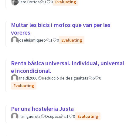
Pato Bottos
1
0
Evaluating
Multar les bicis i motos que van per les
voreres
joseluismiqueo
1
0
Evaluating
Renta básica universal. Individual, universal
e incondicional.
analdi2006
Reducció de desigualtats
6
0
Evaluating
Per una hosteleria Justa
fran guerola
Ocupació
1
0
Evaluating