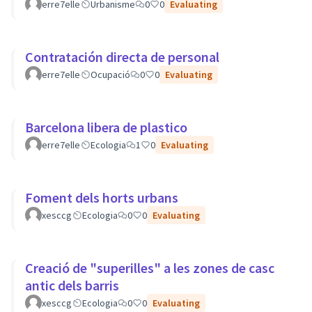
erre7elle
Urbanisme
0
0
Evaluating
Contratación directa de personal
erre7elle
Ocupació
0
0
Evaluating
Barcelona libera de plastico
erre7elle
Ecologia
1
0
Evaluating
Foment dels horts urbans
xesccg
Ecologia
0
0
Evaluating
Creació de "superilles" a les zones de casc
antic dels barris
xesccg
Ecologia
0
0
Evaluating