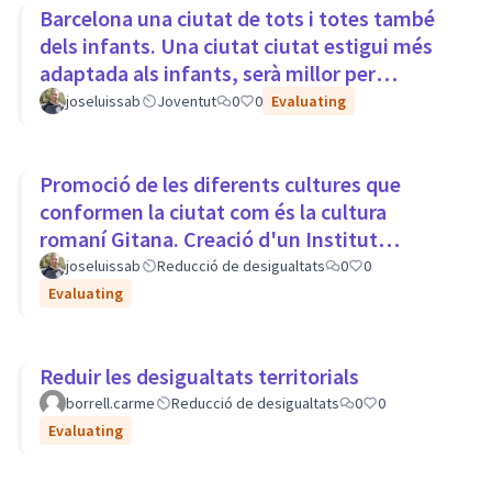
Barcelona una ciutat de tots i totes també
dels infants. Una ciutat ciutat estigui més
adaptada als infants, serà millor per
tothom.
joseluissab
Joventut
0
0
Evaluating
Promoció de les diferents cultures que
conformen la ciutat com és la cultura
romaní Gitana. Creació d'un Institut
Europeu de Cultura Romaní
joseluissab
Reducció de desigualtats
0
0
Evaluating
Reduir les desigualtats territorials
borrell.carme
Reducció de desigualtats
0
0
Evaluating