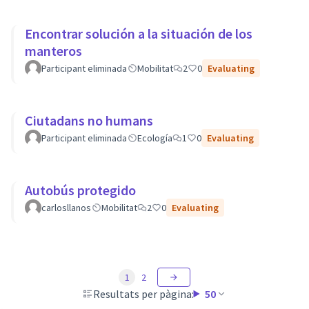
Encontrar solución a la situación de los
manteros
Participant eliminada
Mobilitat
2
0
Evaluating
Ciutadans no humans
Participant eliminada
Ecología
1
0
Evaluating
Autobús protegido
carlosllanos
Mobilitat
2
0
Evaluating
1
2
Resultats per pàgina:
50