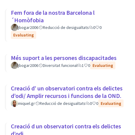
Fem fora de la nostra Barcelona l
´Homòfobia
jbogar2006
Reducció de desigualtats
0
0
Evaluating
Més suport a les persones discapacitades
jbogar2006
Diversitat funcional
1
0
Evaluating
Creació d’ un observatori contra els delictes
d’odi/ Amplir recursos i funcions de la OND.
miquel.gr
Reducció de desigualtats
0
0
Evaluating
Creació d un observatori contra els delictes
d’odi.