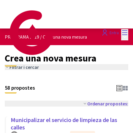
Menú
Entra
Menú 
PROGRAMA 2019
/
Crea una nova mesura
Crea una nova mesura
Filtrar i cercar
58 propostes
Ordenar propostes:
Municipalizar el servicio de limpieza de las
calles