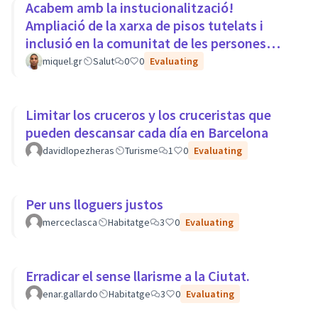
Acabem amb la instucionalització!
Ampliació de la xarxa de pisos tutelats i
inclusió en la comunitat de les persones
amb trastorns mentals.
miquel.gr
Salut
0
0
Evaluating
Limitar los cruceros y los cruceristas que
pueden descansar cada día en Barcelona
davidlopezheras
Turisme
1
0
Evaluating
Per uns lloguers justos
merceclasca
Habitatge
3
0
Evaluating
Erradicar el sense llarisme a la Ciutat.
enar.gallardo
Habitatge
3
0
Evaluating