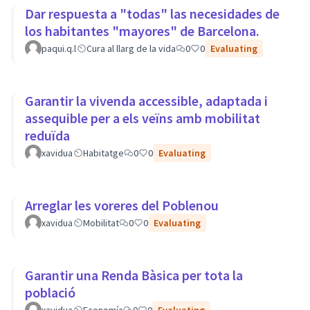
Dar respuesta a "todas" las necesidades de
los habitantes "mayores" de Barcelona.
paqui.q.l
Cura al llarg de la vida
0
0
Evaluating
Garantir la vivenda accessible, adaptada i
assequible per a els veïns amb mobilitat
reduïda
xavidua
Habitatge
0
0
Evaluating
Arreglar les voreres del Poblenou
xavidua
Mobilitat
0
0
Evaluating
Garantir una Renda Bàsica per tota la
població