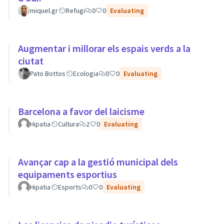
miquel.gr
Refugi
0
0
Evaluating
Augmentar i millorar els espais verds a la
ciutat
Pato Bottos
Ecologia
0
0
Evaluating
Barcelona a favor del laicisme
Hipatia
Cultura
2
0
Evaluating
Avançar cap a la gestió municipal dels
equipaments esportius
Hipatia
Esports
0
0
Evaluating