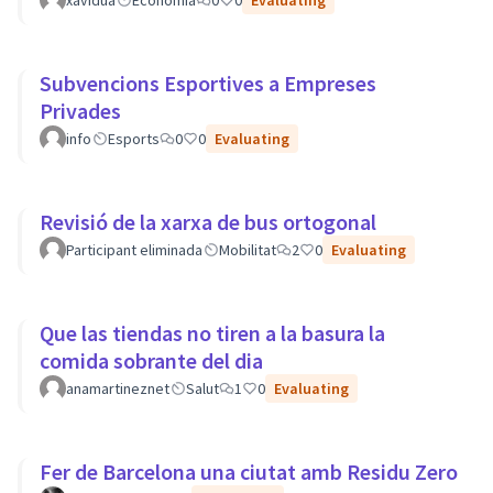
xavidua
Economía
0
0
Evaluating
Subvencions Esportives a Empreses
Privades
info
Esports
0
0
Evaluating
Revisió de la xarxa de bus ortogonal
Participant eliminada
Mobilitat
2
0
Evaluating
Que las tiendas no tiren a la basura la
comida sobrante del dia
anamartineznet
Salut
1
0
Evaluating
Fer de Barcelona una ciutat amb Residu Zero