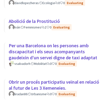
davidlopezheras
Ecologia
0
0
Evaluating
Abolició de la Prostitució
Iván
Feminismes
2
0
Evaluating
Per una Barcelona on les persones amb
discapacitat i els seus acompanyants
gaudeixin d’un servei digne de taxi adaptat
vsalvadorh
Mobilitat
0
0
Evaluating
Obrir un procés participatiu veïnal en relació
al futur de Les 3 Xemeneies.
liradan86
Urbanisme
0
0
Evaluating