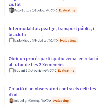
ciutat
Pato Bottos
Ecologia
0
0
Evaluating
Intermodalitat: peatge, transport públic, i
bicicleta
badelldiego
Mobilitat
2
0
Evaluating
Obrir un procés participatiu veïnal en relació
al futur de Les 3 Xemeneies.
liradan86
Urbanisme
0
0
Evaluating
Creació d un observatori contra els delictes
d’odi.
miquel.gr
Refugi
0
0
Evaluating