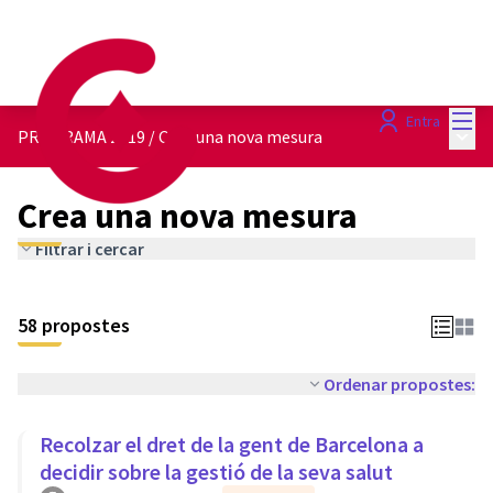
Menú
Entra
Menú 
PROGRAMA 2019
/
Crea una nova mesura
Crea una nova mesura
Filtrar i cercar
58 propostes
Ordenar propostes:
Recolzar el dret de la gent de Barcelona a
decidir sobre la gestió de la seva salut