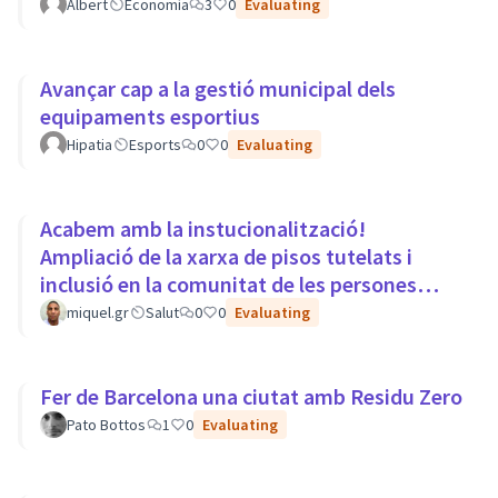
Albert
Economía
3
0
Evaluating
Avançar cap a la gestió municipal dels
equipaments esportius
Hipatia
Esports
0
0
Evaluating
Acabem amb la instucionalització!
Ampliació de la xarxa de pisos tutelats i
inclusió en la comunitat de les persones
amb trastorns mentals.
miquel.gr
Salut
0
0
Evaluating
Fer de Barcelona una ciutat amb Residu Zero
Pato Bottos
1
0
Evaluating