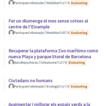
Participant eliminada
Mobilitat
2
0
Evaluating
Fer un diumenge el mes sense cotxes al
centre de l'Eixample
Participant eliminada
Mobilitat
0
0
Evaluating
Recuperar la plataforma Zoo marítimo como
nueva Playa y parque litoral de Barcelona
davidlopezheras
Urbanisme
2
0
Evaluating
Ciutadans no humans
Participant eliminada
Ecología
1
0
Evaluating
Augmentar i millorar els espais verds a la