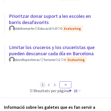
Prioritzar donar suport a les escoles en
barris desafavorits
dabikomartin
Educació
0
0
Evaluating
Limitar los cruceros y los cruceristas que
pueden descansar cada día en Barcelona
davidlopezheras
Turisme
1
0
Evaluating
1
2
3
Resultats per pàgina:
25
Informació sobre les galetes que es fan servir a