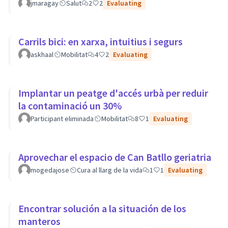
jmaragay
Salut
2
2
Evaluating
Carrils bici: en xarxa, intuitius i segurs
askhaal
Mobilitat
4
2
Evaluating
Implantar un peatge d'accés urbà per reduir
la contaminació un 30%
Participant eliminada
Mobilitat
8
1
Evaluating
Aprovechar el espacio de Can Batllo geriatria
mogedajose
Cura al llarg de la vida
1
1
Evaluating
Encontrar solución a la situación de los
manteros