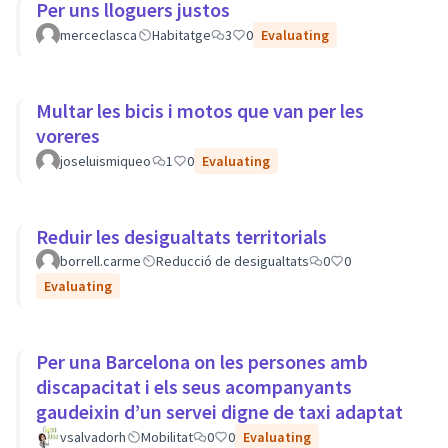
Per uns lloguers justos
merceclasca
Habitatge
3
0
Evaluating
Multar les bicis i motos que van per les
voreres
joseluismiqueo
1
0
Evaluating
Reduir les desigualtats territorials
borrell.carme
Reducció de desigualtats
0
0
Evaluating
Per una Barcelona on les persones amb
discapacitat i els seus acompanyants
gaudeixin d’un servei digne de taxi adaptat
vsalvadorh
Mobilitat
0
0
Evaluating