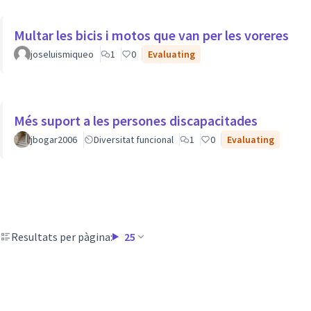
Multar les bicis i motos que van per les voreres
joseluismiqueo
1
0
Evaluating
Més suport a les persones discapacitades
jbogar2006
Diversitat funcional
1
0
Evaluating
Resultats per pàgina:
25