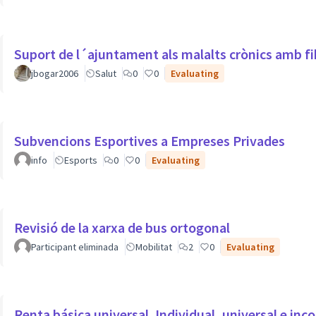
Suport de l´ajuntament als malalts crònics amb f
jbogar2006
Salut
0
0
Evaluating
Subvencions Esportives a Empreses Privades
info
Esports
0
0
Evaluating
Revisió de la xarxa de bus ortogonal
Participant eliminada
Mobilitat
2
0
Evaluating
Renta básica universal. Individual, universal e inco