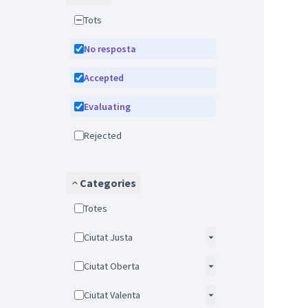
Tots
No resposta
Accepted
Evaluating
Rejected
Categories
Totes
Ciutat Justa
Ciutat Oberta
Ciutat Valenta