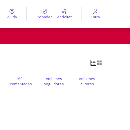
Ajuda
Trobades
Activitat
Entra
engua
Elegir el idioma
Més
Amb més
Amb més
comentades
seguidores
autores