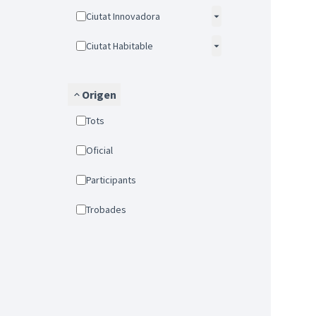
Ciutat Innovadora
Ciutat Habitable
Origen
Tots
Oficial
Participants
Trobades