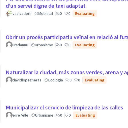
d’un servei digne de taxi adaptat
vsalvadorh
Mobilitat
0
0
Evaluating
Obrir un procés participatiu veïnal en relació al f
liradan86
Urbanisme
0
0
Evaluating
Naturalizar la ciudad, más zonas verdes, arena y
davidlopezheras
Ecologia
0
0
Evaluating
Municipalizar el servicio de limpieza de las calles
erre7elle
Urbanisme
0
0
Evaluating