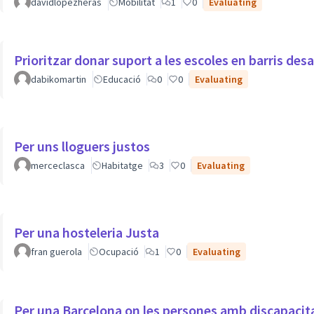
davidlopezheras
Mobilitat
1
0
Evaluating
Prioritzar donar suport a les escoles en barris des
dabikomartin
Educació
0
0
Evaluating
Per uns lloguers justos
merceclasca
Habitatge
3
0
Evaluating
Per una hosteleria Justa
fran guerola
Ocupació
1
0
Evaluating
Per una Barcelona on les persones amb discapacit