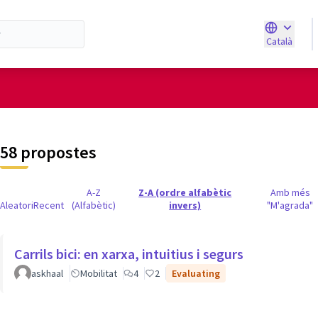
Català
Triar la ll
d'usuari
58 propostes
A-Z
Z-A (ordre alfabètic
Amb més
Aleatori
Recent
(Alfabètic)
invers)
"M'agrada"
Carrils bici: en xarxa, intuitius i segurs
askhaal
Mobilitat
4
2
Evaluating