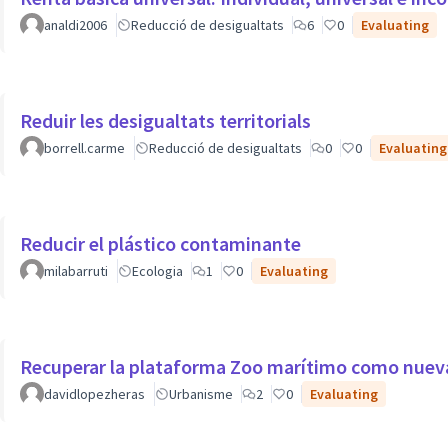
analdi2006
Reducció de desigualtats
6
0
Evaluating
Reduir les desigualtats territorials
borrell.carme
Reducció de desigualtats
0
0
Evaluating
Reducir el plástico contaminante
milabarruti
Ecologia
1
0
Evaluating
Recuperar la plataforma Zoo marítimo como nueva 
davidlopezheras
Urbanisme
2
0
Evaluating