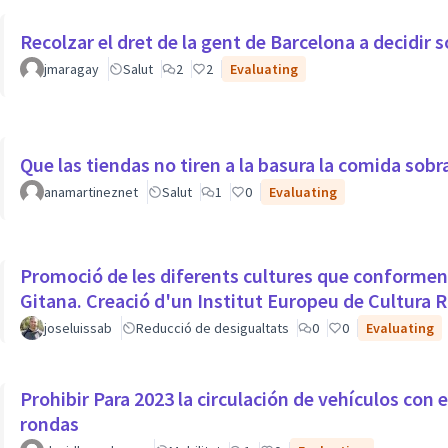
Recolzar el dret de la gent de Barcelona a decidir s
jmaragay
Salut
2
2
Evaluating
Que las tiendas no tiren a la basura la comida sobr
anamartineznet
Salut
1
0
Evaluating
Promoció de les diferents cultures que conformen 
Gitana. Creació d'un Institut Europeu de Cultura
joseluissab
Reducció de desigualtats
0
0
Evaluating
Prohibir Para 2023 la circulación de vehículos con 
rondas