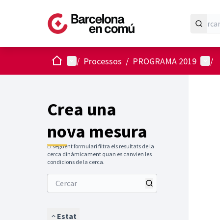
Inici
Menú principal
Menú 
/
Processos
/
PROGRAMA 2019
/
Crea una
nova mesura
El següent formulari filtra els resultats de la
cerca dinàmicament quan es canvien les
condicions de la cerca.
Estat