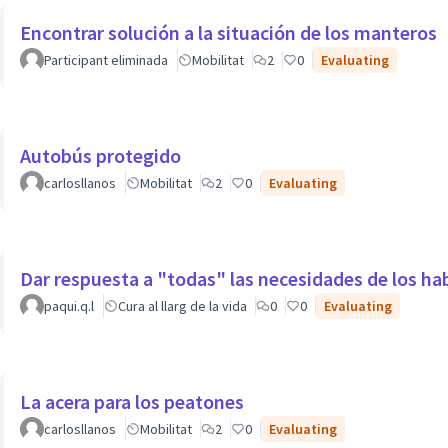
Encontrar solución a la situación de los manteros
Participant eliminada
Mobilitat
2
0
Evaluating
Autobús protegido
carlosllanos
Mobilitat
2
0
Evaluating
Dar respuesta a "todas" las necesidades de los h
paqui.q.l
Cura al llarg de la vida
0
0
Evaluating
La acera para los peatones
carlosllanos
Mobilitat
2
0
Evaluating