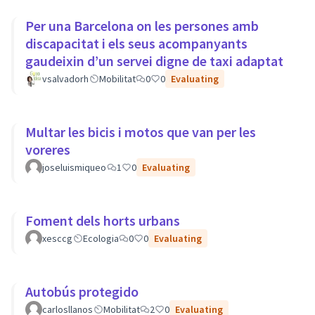
Per una Barcelona on les persones amb
discapacitat i els seus acompanyants
gaudeixin d’un servei digne de taxi adaptat
vsalvadorh
Mobilitat
0
0
Evaluating
Multar les bicis i motos que van per les
voreres
joseluismiqueo
1
0
Evaluating
Foment dels horts urbans
xesccg
Ecologia
0
0
Evaluating
Autobús protegido
carlosllanos
Mobilitat
2
0
Evaluating