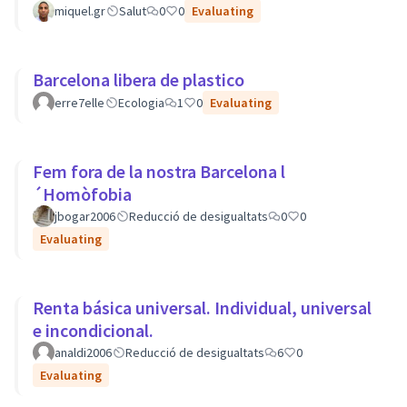
amb trastorns mentals.
miquel.gr
Salut
0
0
Evaluating
Barcelona libera de plastico
erre7elle
Ecologia
1
0
Evaluating
Fem fora de la nostra Barcelona l
´Homòfobia
jbogar2006
Reducció de desigualtats
0
0
Evaluating
Renta básica universal. Individual, universal
e incondicional.
analdi2006
Reducció de desigualtats
6
0
Evaluating