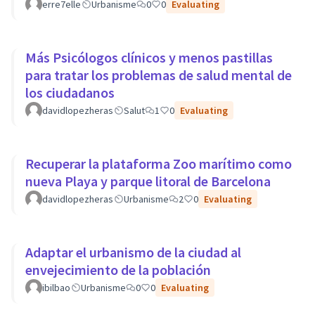
erre7elle
Urbanisme
0
0
Evaluating
Más Psicólogos clínicos y menos pastillas
para tratar los problemas de salud mental de
los ciudadanos
davidlopezheras
Salut
1
0
Evaluating
Recuperar la plataforma Zoo marítimo como
nueva Playa y parque litoral de Barcelona
davidlopezheras
Urbanisme
2
0
Evaluating
Adaptar el urbanismo de la ciudad al
envejecimiento de la población
ibilbao
Urbanisme
0
0
Evaluating