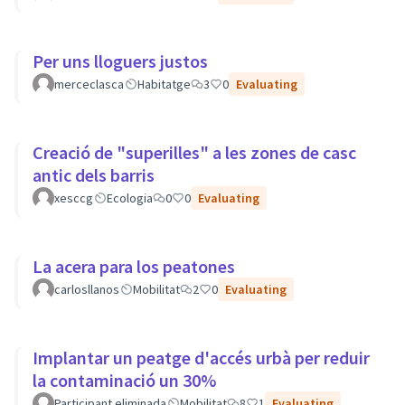
Per uns lloguers justos
merceclasca
Habitatge
3
0
Evaluating
Creació de "superilles" a les zones de casc
antic dels barris
xesccg
Ecologia
0
0
Evaluating
La acera para los peatones
carlosllanos
Mobilitat
2
0
Evaluating
Implantar un peatge d'accés urbà per reduir
la contaminació un 30%
Participant eliminada
Mobilitat
8
1
Evaluating