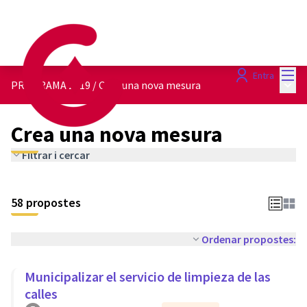
Menú
Entra
Menú 
PROGRAMA 2019
/
Crea una nova mesura
Crea una nova mesura
Filtrar i cercar
58 propostes
Ordenar propostes:
Municipalizar el servicio de limpieza de las
calles