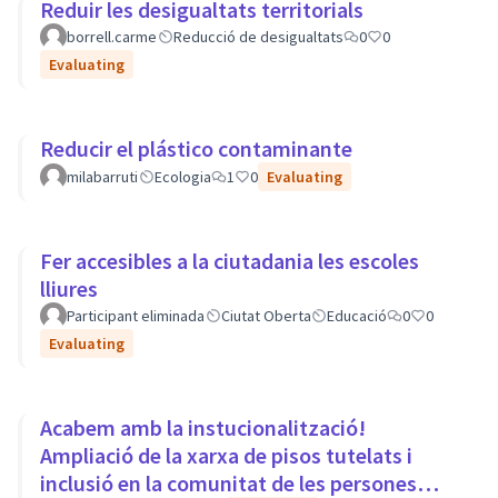
Reduir les desigualtats territorials
borrell.carme
Reducció de desigualtats
0
0
Evaluating
Reducir el plástico contaminante
milabarruti
Ecologia
1
0
Evaluating
Fer accesibles a la ciutadania les escoles
lliures
Participant eliminada
Ciutat Oberta
Educació
0
0
Evaluating
Acabem amb la instucionalització!
Ampliació de la xarxa de pisos tutelats i
inclusió en la comunitat de les persones