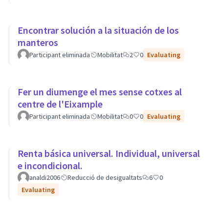
Encontrar solución a la situación de los
manteros
Participant eliminada
Mobilitat
2
0
Evaluating
Fer un diumenge el mes sense cotxes al
centre de l'Eixample
Participant eliminada
Mobilitat
0
0
Evaluating
Renta básica universal. Individual, universal
e incondicional.
analdi2006
Reducció de desigualtats
6
0
Evaluating