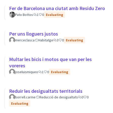
Fer de Barcelona una ciutat amb Residu Zero
Pato Bottos
1
0
Evaluating
Per uns lloguers justos
merceclasca
Habitatge
3
0
Evaluating
Multar les bicis i motos que van per les
voreres
joseluismiqueo
1
0
Evaluating
Reduir les desigualtats territorials
borrell.carme
Reducció de desigualtats
0
0
Evaluating