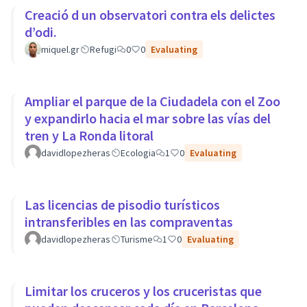
Creació d un observatori contra els delictes
d’odi.
miquel.gr
Refugi
0
0
Evaluating
Ampliar el parque de la Ciudadela con el Zoo
y expandirlo hacia el mar sobre las vías del
tren y La Ronda litoral
davidlopezheras
Ecologia
1
0
Evaluating
Las licencias de pisodio turísticos
intransferibles en las compraventas
davidlopezheras
Turisme
1
0
Evaluating
Limitar los cruceros y los cruceristas que