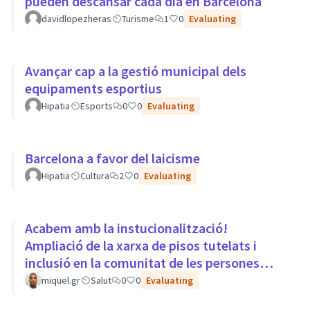
pueden descansar cada día en Barcelona
davidlopezheras
Turisme
1
0
Evaluating
Avançar cap a la gestió municipal dels
equipaments esportius
Hipatia
Esports
0
0
Evaluating
Barcelona a favor del laicisme
Hipatia
Cultura
2
0
Evaluating
Acabem amb la instucionalització!
Ampliació de la xarxa de pisos tutelats i
inclusió en la comunitat de les persones
amb trastorns mentals.
miquel.gr
Salut
0
0
Evaluating