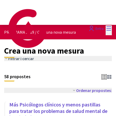
Menú
Entra
Menú 
PROGRAMA 2019
/
Crea una nova mesura
Crea una nova mesura
Filtrar i cercar
58 propostes
Ordenar propostes:
Más Psicólogos clínicos y menos pastillas
para tratar los problemas de salud mental de