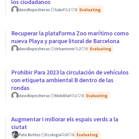
los ciudadanos
davidlopezheras
Salut
1
0
Evaluating
Recuperar la plataforma Zoo marítimo como
nueva Playa y parque litoral de Barcelona
davidlopezheras
Urbanisme
2
0
Evaluating
Prohibir Para 2023 la circulación de vehículos
con etiqueta ambiental B dentro de las
rondas
davidlopezheras
Mobilitat
1
0
Evaluating
Augmentar i millorar els espais verds a la
ciutat
Pato Bottos
Ecologia
0
0
Evaluating