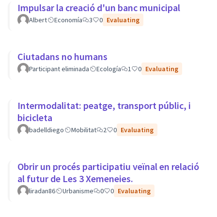
Impulsar la creació d'un banc municipal
Albert
Economía
3
0
Evaluating
Ciutadans no humans
Participant eliminada
Ecología
1
0
Evaluating
Intermodalitat: peatge, transport públic, i
bicicleta
badelldiego
Mobilitat
2
0
Evaluating
Obrir un procés participatiu veïnal en relació
al futur de Les 3 Xemeneies.
liradan86
Urbanisme
0
0
Evaluating