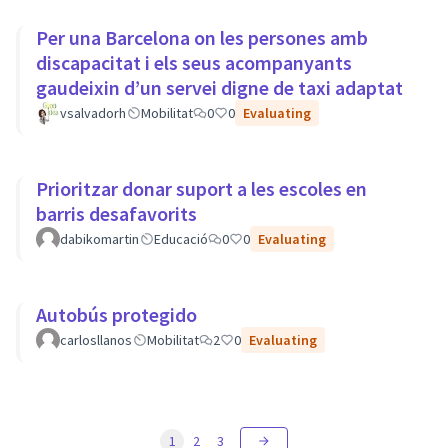
Per una Barcelona on les persones amb
discapacitat i els seus acompanyants
gaudeixin d’un servei digne de taxi adaptat
vsalvadorh
Mobilitat
0
0
Evaluating
Prioritzar donar suport a les escoles en
barris desafavorits
dabikomartin
Educació
0
0
Evaluating
Autobús protegido
carlosllanos
Mobilitat
2
0
Evaluating
1
2
3