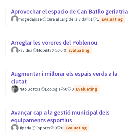
Aprovechar el espacio de Can Batllo geriatria
mogedajose
Cura al llarg de la vida
1
1
Evaluating
Arreglar les voreres del Poblenou
xavidua
Mobilitat
0
0
Evaluating
Augmentar i millorar els espais verds a la
ciutat
Pato Bottos
Ecologia
0
0
Evaluating
Avançar cap a la gestió municipal dels
equipaments esportius
Hipatia
Esports
0
0
Evaluating