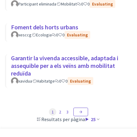
Participant eliminada
Mobilitat
0
0
Evaluating
Foment dels horts urbans
xesccg
Ecologia
0
0
Evaluating
Garantir la vivenda accessible, adaptada i
assequible per a els veïns amb mobilitat
reduïda
xavidua
Habitatge
0
0
Evaluating
1
2
3
Resultats per pàgina:
25