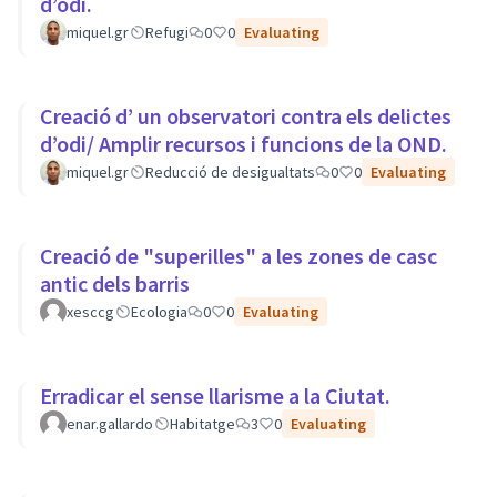
d’odi.
miquel.gr
Refugi
0
0
Evaluating
Creació d’ un observatori contra els delictes
d’odi/ Amplir recursos i funcions de la OND.
miquel.gr
Reducció de desigualtats
0
0
Evaluating
Creació de "superilles" a les zones de casc
antic dels barris
xesccg
Ecologia
0
0
Evaluating
Erradicar el sense llarisme a la Ciutat.
enar.gallardo
Habitatge
3
0
Evaluating