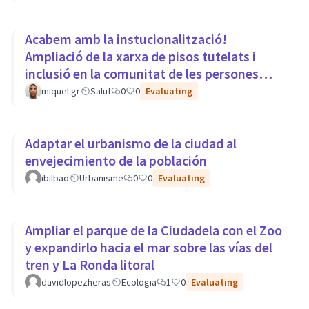
Acabem amb la instucionalització!
Ampliació de la xarxa de pisos tutelats i
inclusió en la comunitat de les persones
amb trastorns mentals.
miquel.gr
Salut
0
0
Evaluating
Adaptar el urbanismo de la ciudad al
envejecimiento de la población
ibilbao
Urbanisme
0
0
Evaluating
Ampliar el parque de la Ciudadela con el Zoo
y expandirlo hacia el mar sobre las vías del
tren y La Ronda litoral
davidlopezheras
Ecologia
1
0
Evaluating