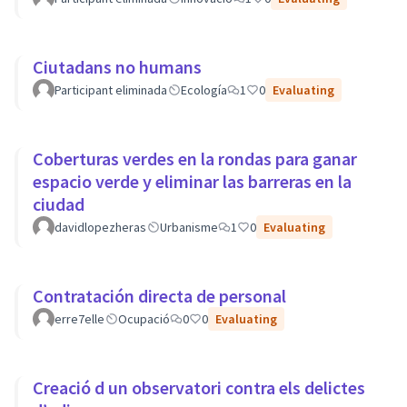
Ciutadans no humans
Participant eliminada
Ecología
1
0
Evaluating
Coberturas verdes en la rondas para ganar
espacio verde y eliminar las barreras en la
ciudad
davidlopezheras
Urbanisme
1
0
Evaluating
Contratación directa de personal
erre7elle
Ocupació
0
0
Evaluating
Creació d un observatori contra els delictes