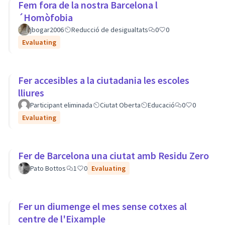
Fem fora de la nostra Barcelona l
´Homòfobia
jbogar2006
Reducció de desigualtats
0
0
Evaluating
Fer accesibles a la ciutadania les escoles
lliures
Participant eliminada
Ciutat Oberta
Educació
0
0
Evaluating
Fer de Barcelona una ciutat amb Residu Zero
Pato Bottos
1
0
Evaluating
Fer un diumenge el mes sense cotxes al
centre de l'Eixample