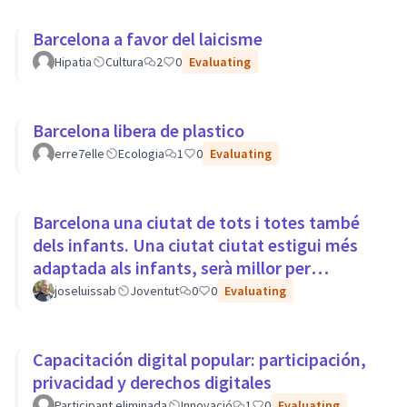
Barcelona a favor del laicisme
Hipatia
Cultura
2
0
Evaluating
Barcelona libera de plastico
erre7elle
Ecologia
1
0
Evaluating
Barcelona una ciutat de tots i totes també
dels infants. Una ciutat ciutat estigui més
adaptada als infants, serà millor per
tothom.
joseluissab
Joventut
0
0
Evaluating
Capacitación digital popular: participación,
privacidad y derechos digitales
Participant eliminada
Innovació
1
0
Evaluating