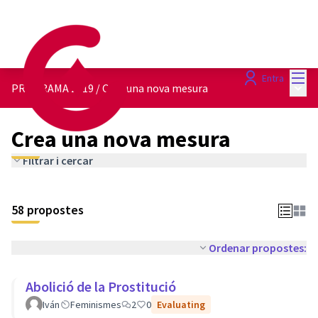
Menú
Entra
Menú 
PROGRAMA 2019
/
Crea una nova mesura
Crea una nova mesura
Filtrar i cercar
58 propostes
Ordenar propostes:
Abolició de la Prostitució
Iván
Feminismes
2
0
Evaluating