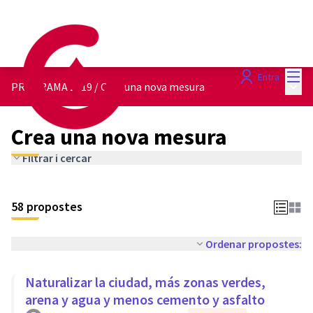
Menú
Entra
Menú 
PROGRAMA 2019
/
Crea una nova mesura
Crea una nova mesura
Filtrar i cercar
58 propostes
Ordenar propostes:
Naturalizar la ciudad, más zonas verdes,
arena y agua y menos cemento y asfalto