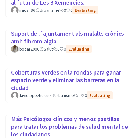
al futur de Les 3 Xemeneies.
liradan86
Urbanisme
0
0
Evaluating
Suport de l´ajuntament als malalts crònics
amb fibromialgia
jbogar2006
Salut
0
0
Evaluating
Coberturas verdes en la rondas para ganar
espacio verde y eliminar las barreras en la
ciudad
davidlopezheras
Urbanisme
1
0
Evaluating
Más Psicólogos clínicos y menos pastillas
para tratar los problemas de salud mental de
los ciudadanos