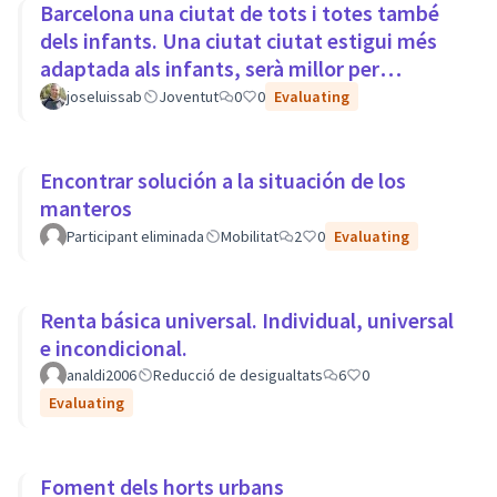
Barcelona una ciutat de tots i totes també
dels infants. Una ciutat ciutat estigui més
adaptada als infants, serà millor per
tothom.
joseluissab
Joventut
0
0
Evaluating
Encontrar solución a la situación de los
manteros
Participant eliminada
Mobilitat
2
0
Evaluating
Renta básica universal. Individual, universal
e incondicional.
analdi2006
Reducció de desigualtats
6
0
Evaluating
Foment dels horts urbans