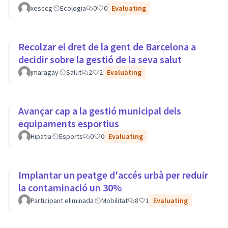
xesccg
Ecologia
0
0
Evaluating
Recolzar el dret de la gent de Barcelona a
decidir sobre la gestió de la seva salut
jmaragay
Salut
2
2
Evaluating
Avançar cap a la gestió municipal dels
equipaments esportius
Hipatia
Esports
0
0
Evaluating
Implantar un peatge d'accés urbà per reduir
la contaminació un 30%
Participant eliminada
Mobilitat
8
1
Evaluating