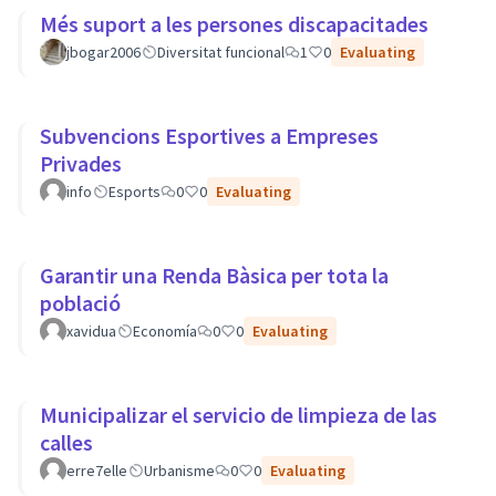
Més suport a les persones discapacitades
jbogar2006
Diversitat funcional
1
0
Evaluating
Subvencions Esportives a Empreses
Privades
info
Esports
0
0
Evaluating
Garantir una Renda Bàsica per tota la
població
xavidua
Economía
0
0
Evaluating
Municipalizar el servicio de limpieza de las
calles
erre7elle
Urbanisme
0
0
Evaluating