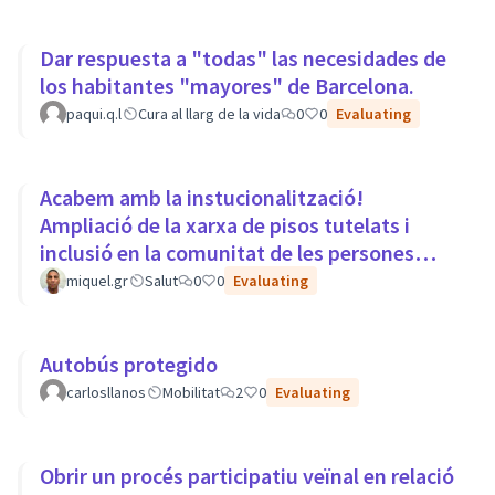
Dar respuesta a "todas" las necesidades de
los habitantes "mayores" de Barcelona.
paqui.q.l
Cura al llarg de la vida
0
0
Evaluating
Acabem amb la instucionalització!
Ampliació de la xarxa de pisos tutelats i
inclusió en la comunitat de les persones
amb trastorns mentals.
miquel.gr
Salut
0
0
Evaluating
Autobús protegido
carlosllanos
Mobilitat
2
0
Evaluating
Obrir un procés participatiu veïnal en relació