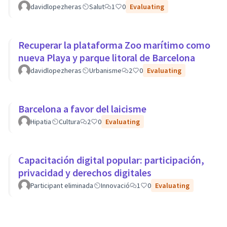
davidlopezheras
Salut
1
0
Evaluating
Recuperar la plataforma Zoo marítimo como
nueva Playa y parque litoral de Barcelona
davidlopezheras
Urbanisme
2
0
Evaluating
Barcelona a favor del laicisme
Hipatia
Cultura
2
0
Evaluating
Capacitación digital popular: participación,
privacidad y derechos digitales
Participant eliminada
Innovació
1
0
Evaluating