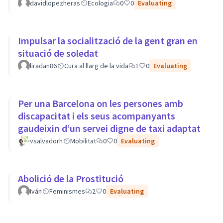
davidlopezheras
Ecologia
0
0
Evaluating
Impulsar la socialització de la gent gran en
situació de soledat
liradan86
Cura al llarg de la vida
1
0
Evaluating
Per una Barcelona on les persones amb
discapacitat i els seus acompanyants
gaudeixin d’un servei digne de taxi adaptat
vsalvadorh
Mobilitat
0
0
Evaluating
Abolició de la Prostitució
Iván
Feminismes
2
0
Evaluating