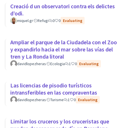
Creació d un observatori contra els delictes
d’odi.
miquel.gr
Refugi
0
0
Evaluating
Ampliar el parque de la Ciudadela con el Zoo
y expandirlo hacia el mar sobre las vías del
tren y La Ronda litoral
davidlopezheras
Ecologia
1
0
Evaluating
Las licencias de pisodio turísticos
intransferibles en las compraventas
davidlopezheras
Turisme
1
0
Evaluating
Limitar los cruceros y los cruceristas que