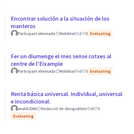
Encontrar solución a la situación de los
manteros
Participant eliminada
Mobilitat
2
0
Evaluating
Fer un diumenge el mes sense cotxes al
centre de l'Eixample
Participant eliminada
Mobilitat
0
0
Evaluating
Renta básica universal. Individual, universal
e incondicional.
analdi2006
Reducció de desigualtats
6
0
Evaluating