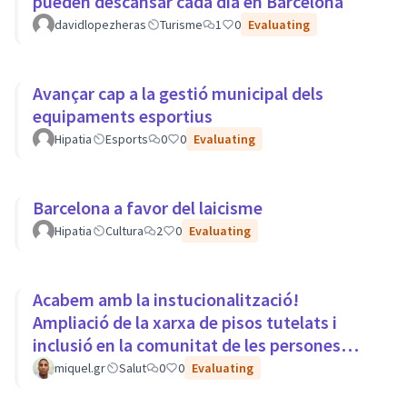
pueden descansar cada día en Barcelona
davidlopezheras
Turisme
1
0
Evaluating
Avançar cap a la gestió municipal dels
equipaments esportius
Hipatia
Esports
0
0
Evaluating
Barcelona a favor del laicisme
Hipatia
Cultura
2
0
Evaluating
Acabem amb la instucionalització!
Ampliació de la xarxa de pisos tutelats i
inclusió en la comunitat de les persones
amb trastorns mentals.
miquel.gr
Salut
0
0
Evaluating