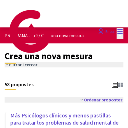
Menú
Entra
Menú 
PROGRAMA 2019
/
Crea una nova mesura
Crea una nova mesura
Filtrar i cercar
58 propostes
Ordenar propostes:
Más Psicólogos clínicos y menos pastillas
para tratar los problemas de salud mental de