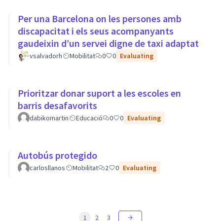
Per una Barcelona on les persones amb
discapacitat i els seus acompanyants
gaudeixin d’un servei digne de taxi adaptat
vsalvadorh
Mobilitat
0
0
Evaluating
Prioritzar donar suport a les escoles en
barris desafavorits
dabikomartin
Educació
0
0
Evaluating
Autobús protegido
carlosllanos
Mobilitat
2
0
Evaluating
1
2
3