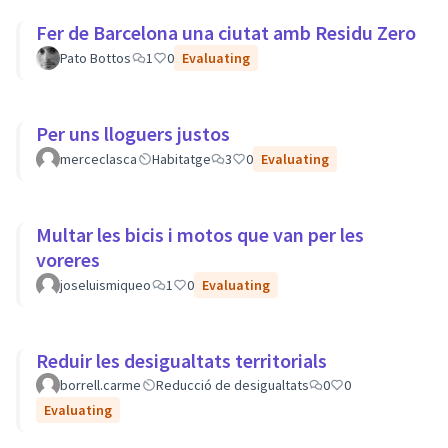
Fer de Barcelona una ciutat amb Residu Zero
Pato Bottos
1
0
Evaluating
Per uns lloguers justos
merceclasca
Habitatge
3
0
Evaluating
Multar les bicis i motos que van per les
voreres
joseluismiqueo
1
0
Evaluating
Reduir les desigualtats territorials
borrell.carme
Reducció de desigualtats
0
0
Evaluating