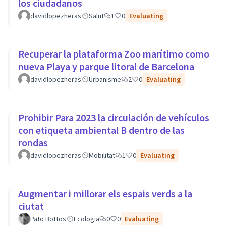
los ciudadanos
davidlopezheras
Salut
1
0
Evaluating
Recuperar la plataforma Zoo marítimo como
nueva Playa y parque litoral de Barcelona
davidlopezheras
Urbanisme
2
0
Evaluating
Prohibir Para 2023 la circulación de vehículos
con etiqueta ambiental B dentro de las
rondas
davidlopezheras
Mobilitat
1
0
Evaluating
Augmentar i millorar els espais verds a la
ciutat
Pato Bottos
Ecologia
0
0
Evaluating