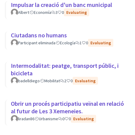
Impulsar la creació d'un banc municipal
Albert
Economía
3
0
Evaluating
Ciutadans no humans
Participant eliminada
Ecología
1
0
Evaluating
Intermodalitat: peatge, transport públic, i
bicicleta
badelldiego
Mobilitat
2
0
Evaluating
Obrir un procés participatiu veïnal en relació
al futur de Les 3 Xemeneies.
liradan86
Urbanisme
0
0
Evaluating