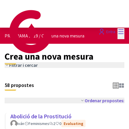
Menú
Entra
Menú 
PROGRAMA 2019
/
Crea una nova mesura
Crea una nova mesura
Filtrar i cercar
58 propostes
Ordenar propostes:
Abolició de la Prostitució
Iván
Feminismes
2
0
Evaluating