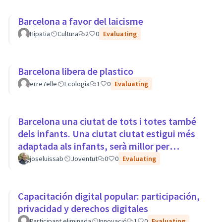
Barcelona a favor del laicisme
Hipatia
Cultura
2
0
Evaluating
Barcelona libera de plastico
erre7elle
Ecologia
1
0
Evaluating
Barcelona una ciutat de tots i totes també
dels infants. Una ciutat ciutat estigui més
adaptada als infants, serà millor per
tothom.
joseluissab
Joventut
0
0
Evaluating
Capacitación digital popular: participación,
privacidad y derechos digitales
Participant eliminada
Innovació
1
0
Evaluating