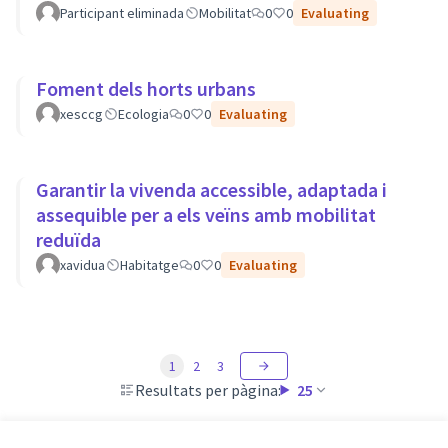
Participant eliminada
Mobilitat
0
0
Evaluating
Foment dels horts urbans
xesccg
Ecologia
0
0
Evaluating
Garantir la vivenda accessible, adaptada i
assequible per a els veïns amb mobilitat
reduïda
xavidua
Habitatge
0
0
Evaluating
1
2
3
Resultats per pàgina:
25