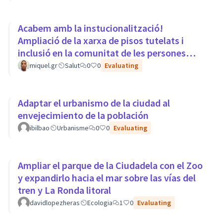
Acabem amb la instucionalització!
Ampliació de la xarxa de pisos tutelats i
inclusió en la comunitat de les persones
amb trastorns mentals.
miquel.gr
Salut
0
0
Evaluating
Adaptar el urbanismo de la ciudad al
envejecimiento de la población
ibilbao
Urbanisme
0
0
Evaluating
Ampliar el parque de la Ciudadela con el Zoo
y expandirlo hacia el mar sobre las vías del
tren y La Ronda litoral
davidlopezheras
Ecologia
1
0
Evaluating