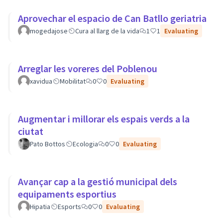
Aprovechar el espacio de Can Batllo geriatria
mogedajose
Cura al llarg de la vida
1
1
Evaluating
Arreglar les voreres del Poblenou
xavidua
Mobilitat
0
0
Evaluating
Augmentar i millorar els espais verds a la
ciutat
Pato Bottos
Ecologia
0
0
Evaluating
Avançar cap a la gestió municipal dels
equipaments esportius
Hipatia
Esports
0
0
Evaluating