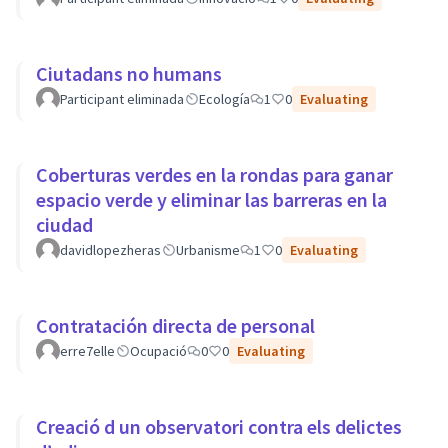
Ciutadans no humans
Participant eliminada
Ecología
1
0
Evaluating
Coberturas verdes en la rondas para ganar
espacio verde y eliminar las barreras en la
ciudad
davidlopezheras
Urbanisme
1
0
Evaluating
Contratación directa de personal
erre7elle
Ocupació
0
0
Evaluating
Creació d un observatori contra els delictes