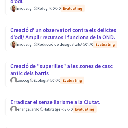
d’odi.
miquel.gr
Refugi
0
0
Evaluating
Creació d’ un observatori contra els delictes
d’odi/ Amplir recursos i funcions de la OND.
miquel.gr
Reducció de desigualtats
0
0
Evaluating
Creació de "superilles" a les zones de casc
antic dels barris
xesccg
Ecologia
0
0
Evaluating
Erradicar el sense llarisme a la Ciutat.
enar.gallardo
Habitatge
3
0
Evaluating