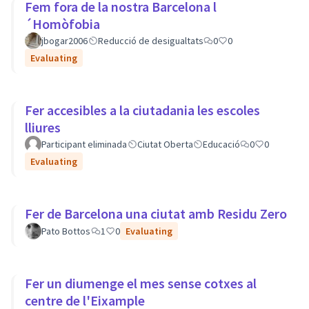
Fem fora de la nostra Barcelona l
´Homòfobia
jbogar2006
Reducció de desigualtats
0
0
Evaluating
Fer accesibles a la ciutadania les escoles
lliures
Participant eliminada
Ciutat Oberta
Educació
0
0
Evaluating
Fer de Barcelona una ciutat amb Residu Zero
Pato Bottos
1
0
Evaluating
Fer un diumenge el mes sense cotxes al
centre de l'Eixample