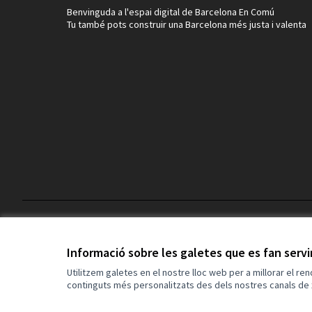
Benvinguda a l'espai digital de Barcelona En Comú
Tu també pots construir una Barcelona més justa i valenta
Termes i condicions d'ús
Configuració de les galetes
Informació sobre les galetes que es fan serv
Utilitzem galetes en el nostre lloc web per a millorar el re
continguts més personalitzats des dels nostres canals de 
Made with ❤️
Web creada amb programari lliure.
(Enllaç extern)
(Enllaç extern)