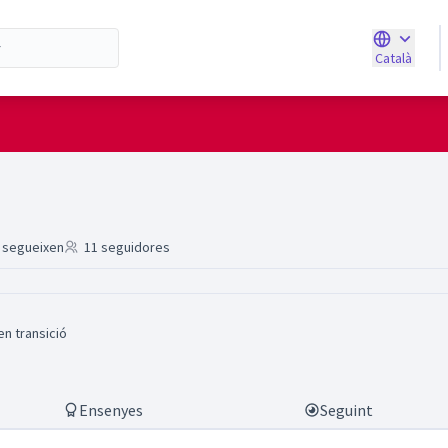
Català
Triar la ll
)
 segueixen
11 seguidores
n transició
Ensenyes
Seguint