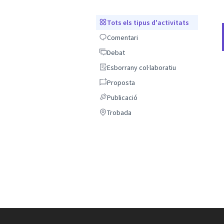
Tots els tipus d'activitats
Tots els tipus d'activitats
Comentari
Comentari
Debat
Debat
Esborrany col·laboratiu
Esborrany col·laboratiu
Proposta
Proposta
Publicació
Publicació
Trobada
Trobada