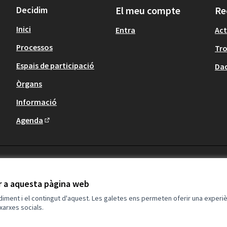
Decidim
El meu compte
Re
Inici
Entra
Act
Processos
Tr
Espais de participació
Dad
Òrgans
Informació
Agenda
(Enllaç extern)
ir a aquesta pàgina web
ndiment i el contingut d'aquest. Les galetes ens permeten oferir una experièn
xarxes socials.