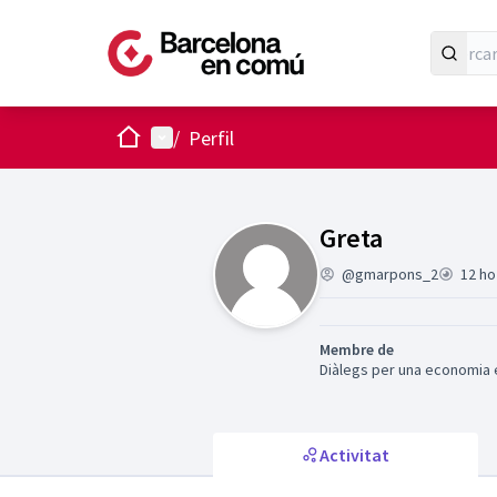
Inici
Menú principal
/
Perfil
Activitat (Greta
Greta
@gmarpons_2
12 ho
Membre de
Diàlegs per una economia e
Activitat