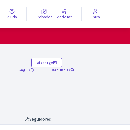
Ajuda
Trobades
Activitat
Entra
engua
Elegir el idioma
Missatge
Seguir
Denunciar
Seguidores