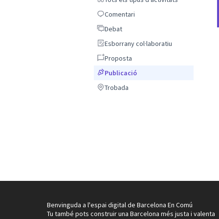
Comentari
Comentari
Debat
Debat
Esborrany col·laboratiu
Esborrany col·laboratiu
Proposta
Proposta
Publicació
Publicació
Trobada
Trobada
Benvinguda a l'espai digital de Barcelona En Comú
Tu també pots construir una Barcelona més justa i valenta