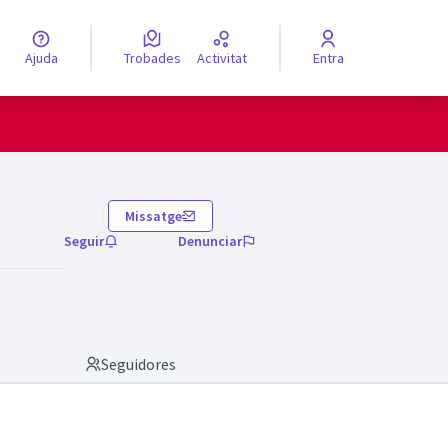
Ajuda
Trobades
Activitat
Entra
engua
Elegir el idioma
Missatge
Seguir
Denunciar
Seguidores