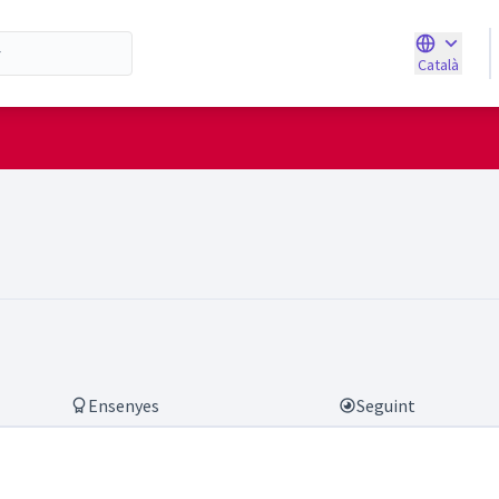
Català
Triar la ll
carreras)
Ensenyes
Seguint