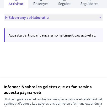
Activitat
Ensenyes
Seguint
Seguidores
Esborrany col·laboratiu
Aquesta participant encara no ha tingut cap activitat.
Informació sobre les galetes que es fan servir a
aquesta pàgina web
Termes i condicions d'ús
Utilitzem galetes en el nostre lloc web per a millorar el rendiment i el
Configuració de les galetes
Barcelona En Comú a X
Barcelona En Comú a Facebook
Barcelona En Comú a Instagram
Barcelona En Comú a YouTube
contingut d'aquest. Les galetes ens permeten oferir una experiència