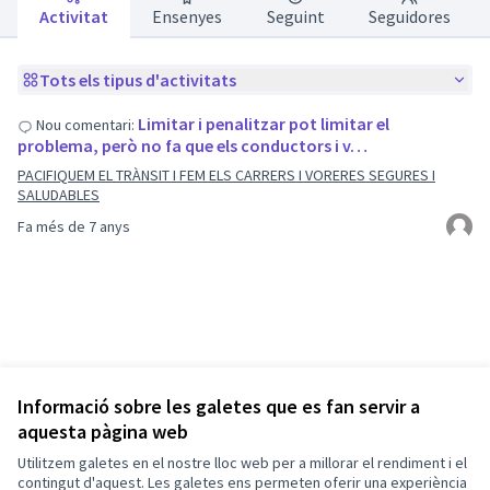
Activitat
Ensenyes
Seguint
Seguidores
Tots els tipus d'activitats
Limitar i penalitzar pot limitar el
Nou comentari:
problema, però no fa que els conductors i v…
PACIFIQUEM EL TRÀNSIT I FEM ELS CARRERS I VORERES SEGURES I
SALUDABLES
Fa més de 7 anys
Informació sobre les galetes que es fan servir a
aquesta pàgina web
Termes i condicions d'ús
Utilitzem galetes en el nostre lloc web per a millorar el rendiment i el
Configuració de les galetes
Barcelona En Comú a X
Barcelona En Comú a Facebook
Barcelona En Comú a Instagram
Barcelona En Comú a YouTube
contingut d'aquest. Les galetes ens permeten oferir una experiència