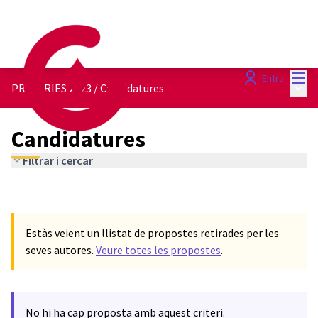
Menú
Entra
Menú 
PRIMÀRIES 2023
/
Candidatures
Candidatures
Filtrar i cercar
Estàs veient un llistat de propostes retirades per les
seves autores.
Veure totes les propostes
.
No hi ha cap proposta amb aquest criteri.