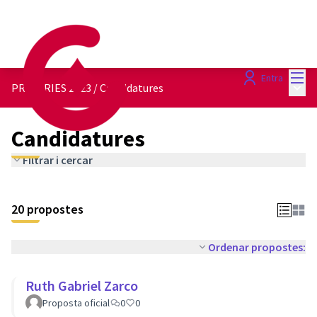
Menú
Entra
Menú 
PRIMÀRIES 2023
/
Candidatures
Candidatures
Filtrar i cercar
20 propostes
Ordenar propostes:
Ruth Gabriel Zarco
Proposta oficial
0
0