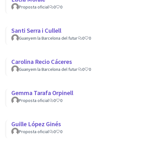
Proposta oficial
0
0
Santi Serra i Cullell
Guanyem la Barcelona del futur
0
0
Carolina Recio Cáceres
Guanyem la Barcelona del futur
0
0
Gemma Tarafa Orpinell
Proposta oficial
0
0
Guille López Ginés
Proposta oficial
0
0