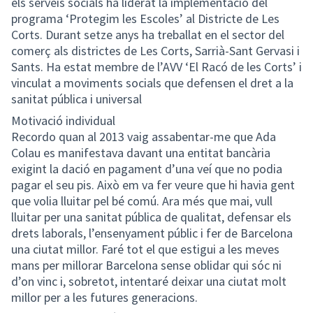
els serveis socials ha liderat la implementació del
programa ‘Protegim les Escoles’ al Districte de Les
Corts. Durant setze anys ha treballat en el sector del
comerç als districtes de Les Corts, Sarrià-Sant Gervasi i
Sants. Ha estat membre de l’AVV ‘El Racó de les Corts’ i
vinculat a moviments socials que defensen el dret a la
sanitat pública i universal
Motivació individual
Recordo quan al 2013 vaig assabentar-me que Ada
Colau es manifestava davant una entitat bancària
exigint la dació en pagament d’una veí que no podia
pagar el seu pis. Això em va fer veure que hi havia gent
que volia lluitar pel bé comú. Ara més que mai, vull
lluitar per una sanitat pública de qualitat, defensar els
drets laborals, l’ensenyament públic i fer de Barcelona
una ciutat millor. Faré tot el que estigui a les meves
mans per millorar Barcelona sense oblidar qui sóc ni
d’on vinc i, sobretot, intentaré deixar una ciutat molt
millor per a les futures generacions.