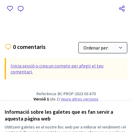
0 comentaris
Inicia sessió o crea un compte per afegir el teu
comentari.
Referència: BC-PROP-2023-03-870
Versió 1
(de 1)
veure altres versions
Verifica l'empremta digital
Informació sobre les galetes que es fan servir a
aquesta pàgina web
Termes i condicions d'ús
Utilitzem galetes en el nostre lloc web per a millorar el rendiment i el
Configuració de les galetes