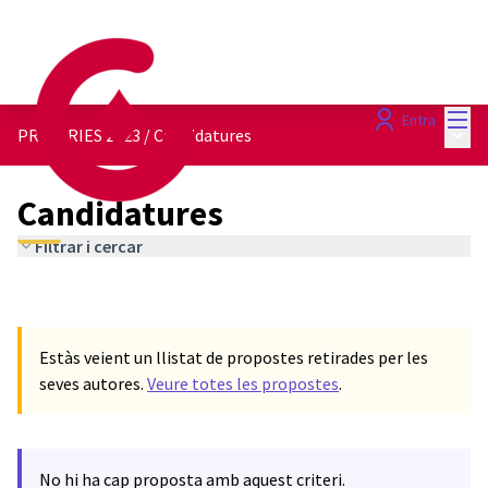
Menú
Entra
Menú 
PRIMÀRIES 2023
/
Candidatures
Candidatures
Filtrar i cercar
Estàs veient un llistat de propostes retirades per les
seves autores.
Veure totes les propostes
.
No hi ha cap proposta amb aquest criteri.