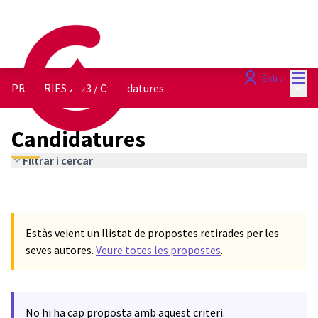
Menú
Entra
Menú 
PRIMÀRIES 2023
/
Candidatures
Candidatures
Filtrar i cercar
Estàs veient un llistat de propostes retirades per les
seves autores.
Veure totes les propostes
.
No hi ha cap proposta amb aquest criteri.