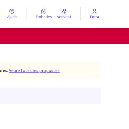
Ajuda
Trobades
Activitat
Entra
engua
Elegir el idioma
ores.
Veure totes les propostes
.