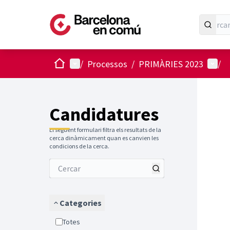
Inici
Menú principal
Menú 
/
Processos
/
PRIMÀRIES 2023
/
Candidatures
El següent formulari filtra els resultats de la
cerca dinàmicament quan es canvien les
condicions de la cerca.
Categories
Totes