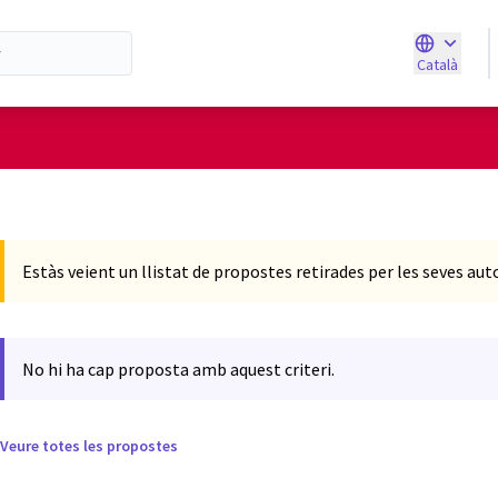
Català
Triar la ll
d'usuari
Estàs veient un llistat de propostes retirades per les seves aut
No hi ha cap proposta amb aquest criteri.
Veure totes les propostes