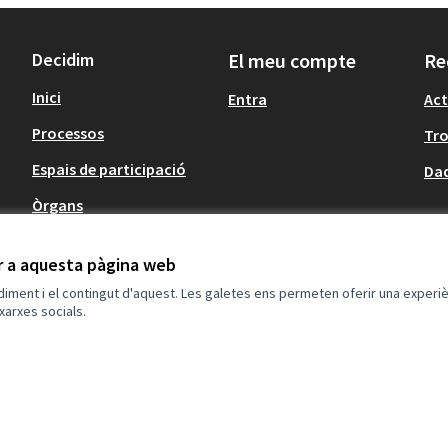
Decidim
El meu compte
Re
Inici
Entra
Act
Processos
Tr
Espais de participació
Dad
Òrgans
Informació
ir a aquesta pàgina web
Agenda
(Enllaç extern)
ndiment i el contingut d'aquest. Les galetes ens permeten oferir una experièn
xarxes socials.