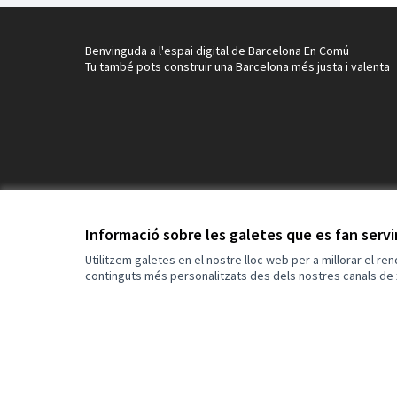
Benvinguda a l'espai digital de Barcelona En Comú
Tu també pots construir una Barcelona més justa i valenta
Informació sobre les galetes que es fan serv
Utilitzem galetes en el nostre lloc web per a millorar el re
continguts més personalitzats des dels nostres canals de 
Termes i condicions d'ús
Configuració de les galetes