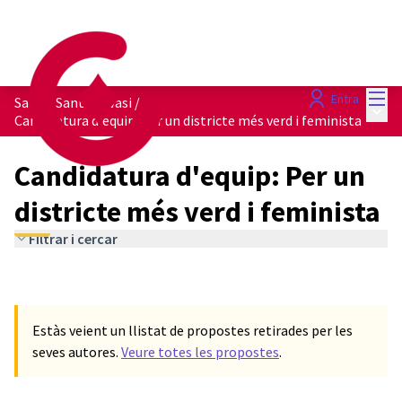
Menú
Entra
Sarrià-Sant Gervasi
/
Menú 
Candidatura d'equip: Per un districte més verd i feminista
Candidatura d'equip: Per un
districte més verd i feminista
Filtrar i cercar
Estàs veient un llistat de propostes retirades per les
seves autores.
Veure totes les propostes
.