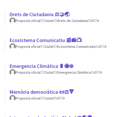
Drets de Ciutadania ⚖️🤝🌏
Proposta oficial
Ciutat
Drets de Ciutadania
0
0
Ecosistema Comunicatiu 📰📻📺
Proposta oficial
Ciutat
Ecosistema Comunicatiu
0
0
Emergencia Climàtica 🔋🐝❄️
Proposta oficial
Ciutat
Emergencia Climàtica
0
0
Memòria democràtica 📜⚖️🔻
Proposta oficial
Ciutat
0
0