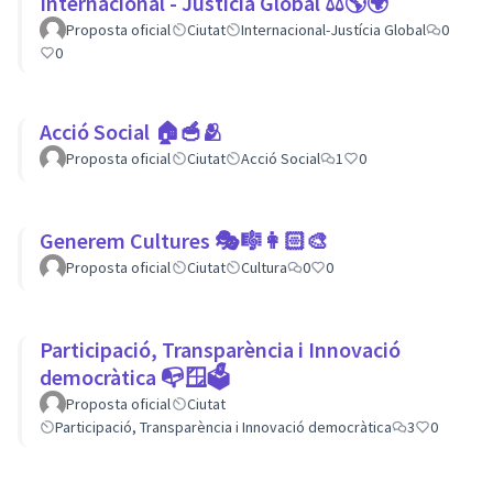
Internacional - Justícia Global ⚖️🌎🌍
Proposta oficial
Ciutat
Internacional-Justícia Global
0
0
Acció Social 🏠🥣🫂
Proposta oficial
Ciutat
Acció Social
1
0
Generem Cultures 🎭🎼👩🏻‍🎨
Proposta oficial
Ciutat
Cultura
0
0
Participació, Transparència i Innovació
democràtica 📭🪟🗳
Proposta oficial
Ciutat
Participació, Transparència i Innovació democràtica
3
0