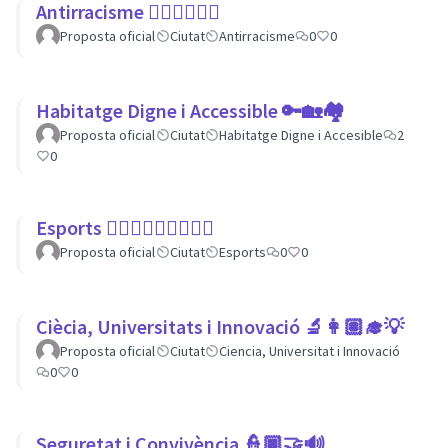
Antirracisme ✊🏾✊🏼✊🏿
Proposta oficial
Ciutat
Antirracisme
0
0
Habitatge Digne i Accessible 🔑🏡🏘
Proposta oficial
Ciutat
Habitatge Digne i Accesible
2
0
Esports 🏃🏾‍♀⛹🏼‍♀🏄🏼‍♂
Proposta oficial
Ciutat
Esports
0
0
Ciècia, Universitats i Innovació 🔬👩🏽‍🎓💡
Proposta oficial
Ciutat
Ciencia, Universitat i Innovació
0
0
Seguretat i Convivència 👮🏿🤝🔊