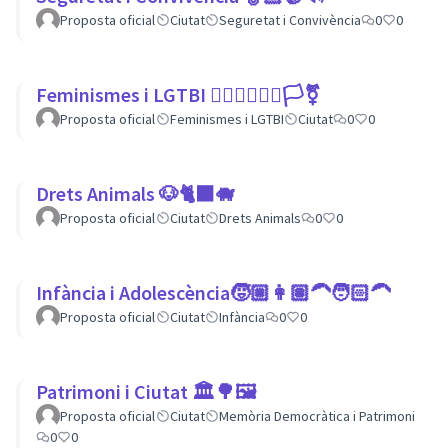
Proposta oficial
Ciutat
Seguretat i Convivència
0
0
Feminismes i LGTBI 💁🏽‍♀👩‍❤️‍👩🏳️‍⚧️
Proposta oficial
Feminismes i LGTBI
Ciutat
0
0
Drets Animals 🐶🐈‍⬛️🐗
Proposta oficial
Ciutat
Drets Animals
0
0
Infància i Adolescència🧒🏼👩🏽‍🦱🧑🏻‍🦱
Proposta oficial
Ciutat
Infància
0
0
Patrimoni i Ciutat 🏛🌳🖼
Proposta oficial
Ciutat
Memòria Democràtica i Patrimoni
0
0