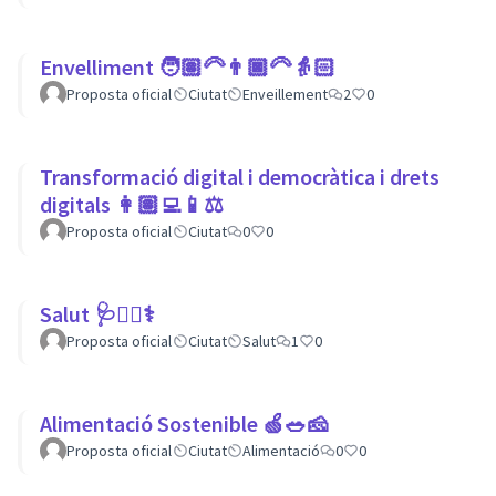
Envelliment 🧑🏽‍🦳👨🏿‍🦳👵🏻
Proposta oficial
Ciutat
Enveillement
2
0
Transformació digital i democràtica i drets
digitals 👩🏽‍💻📱⚖
Proposta oficial
Ciutat
0
0
Salut 🩺👩‍⚕️⚕
Proposta oficial
Ciutat
Salut
1
0
Alimentació Sostenible 🍏🥗🧀
Proposta oficial
Ciutat
Alimentació
0
0