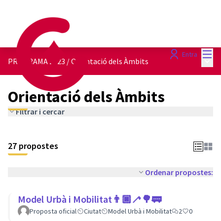
Menú
Entra
Menú 
PROGRAMA 2023
/
Orientació dels Àmbits
Orientació dels Àmbits
Filtrar i cercar
27 propostes
Ordenar propostes:
Model Urbà i Mobilitat👨🏿‍🦯🌳🚃
Proposta oficial
Ciutat
Model Urbà i Mobilitat
2
0