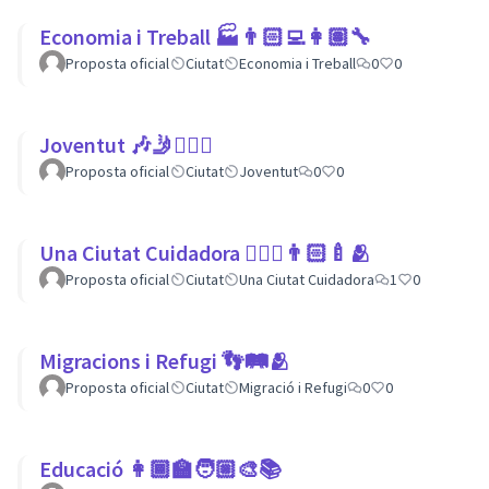
Economia i Treball 🏭👨🏻‍💻👩🏽‍🔧
Proposta oficial
Ciutat
Economia i Treball
0
0
Joventut 🎶🤳🙇🏽‍♀
Proposta oficial
Ciutat
Joventut
0
0
Una Ciutat Cuidadora 💆🏾‍♀️👨🏻‍🍼🫂
Proposta oficial
Ciutat
Una Ciutat Cuidadora
1
0
Migracions i Refugi 👣🛤🫂
Proposta oficial
Ciutat
Migració i Refugi
0
0
Educació 👩🏾‍🏫🧑🏼‍🎨📚