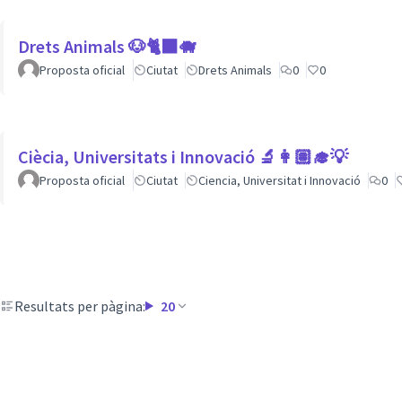
Drets Animals 🐶🐈‍⬛️🐗
Proposta oficial
Ciutat
Drets Animals
0
0
Ciècia, Universitats i Innovació 🔬👩🏽‍🎓💡
Proposta oficial
Ciutat
Ciencia, Universitat i Innovació
0
Resultats per pàgina:
20