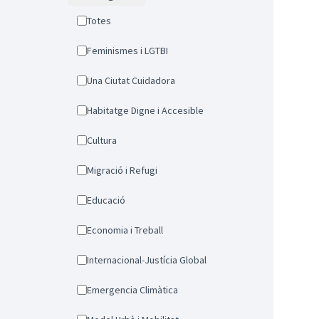
Totes
Feminismes i LGTBI
Una Ciutat Cuidadora
Habitatge Digne i Accesible
Cultura
Migració i Refugi
Educació
Economia i Treball
Internacional-Justícia Global
Emergencia Climàtica