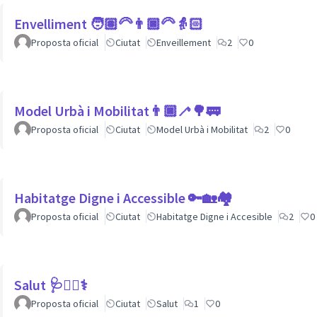
Envelliment 🧑🏽‍🦳👨🏿‍🦳👵🏻
Proposta oficial
Ciutat
Enveillement
2
0
Model Urbà i Mobilitat👨🏿‍🦯🌳🚃
Proposta oficial
Ciutat
Model Urbà i Mobilitat
2
0
Habitatge Digne i Accessible 🔑🏡🏘
Proposta oficial
Ciutat
Habitatge Digne i Accesible
2
0
Salut 🩺👩‍⚕️⚕
Proposta oficial
Ciutat
Salut
1
0