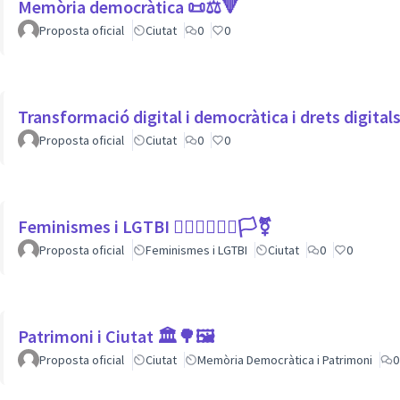
Memòria democràtica 📜⚖️🔻
Proposta oficial
Ciutat
0
0
Transformació digital i democràtica i drets digita
Proposta oficial
Ciutat
0
0
Feminismes i LGTBI 💁🏽‍♀👩‍❤️‍👩🏳️‍⚧️
Proposta oficial
Feminismes i LGTBI
Ciutat
0
0
Patrimoni i Ciutat 🏛🌳🖼
Proposta oficial
Ciutat
Memòria Democràtica i Patrimoni
0