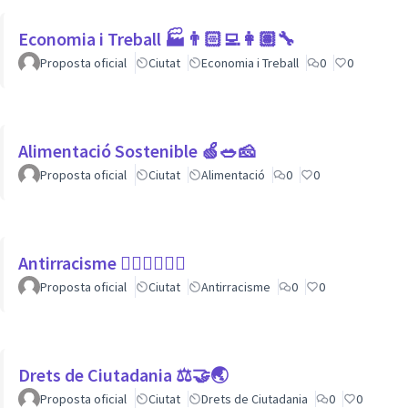
Economia i Treball 🏭👨🏻‍💻👩🏽‍🔧
Proposta oficial
Ciutat
Economia i Treball
0
0
Alimentació Sostenible 🍏🥗🧀
Proposta oficial
Ciutat
Alimentació
0
0
Antirracisme ✊🏾✊🏼✊🏿
Proposta oficial
Ciutat
Antirracisme
0
0
Drets de Ciutadania ⚖️🤝🌏
Proposta oficial
Ciutat
Drets de Ciutadania
0
0