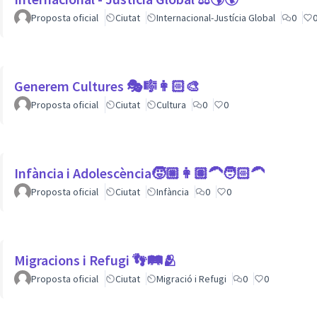
Proposta oficial
Ciutat
Internacional-Justícia Global
0
Generem Cultures 🎭🎼👩🏻‍🎨
Proposta oficial
Ciutat
Cultura
0
0
Infància i Adolescència🧒🏼👩🏽‍🦱🧑🏻‍🦱
Proposta oficial
Ciutat
Infància
0
0
Migracions i Refugi 👣🛤🫂
Proposta oficial
Ciutat
Migració i Refugi
0
0