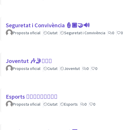
Seguretat i Convivència 👮🏿🤝🔊
Proposta oficial
Ciutat
Seguretat i Convivència
0
0
Joventut 🎶🤳🙇🏽‍♀
Proposta oficial
Ciutat
Joventut
0
0
Esports 🏃🏾‍♀⛹🏼‍♀🏄🏼‍♂
Proposta oficial
Ciutat
Esports
0
0