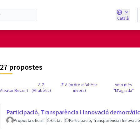
Català
Triar la ll
d'usuari
27 propostes
A-Z
Z-A (ordre alfabètic
Amb més
Aleatori
Recent
(Alfabètic)
invers)
"M'agrada"
Participació, Transparència i Innovació democràti
Proposta oficial
Ciutat
Participació, Transparència i Innovac