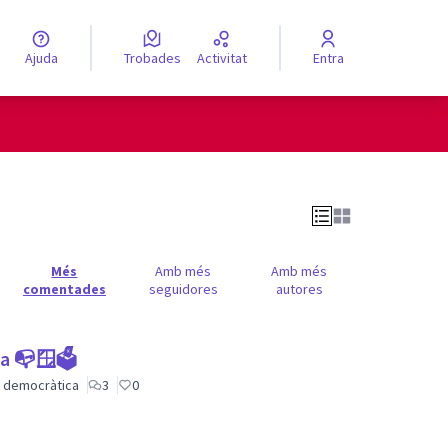
Ajuda
Trobades
Activitat
Entra
engua
Elegir el idioma
Més
Amb més
Amb més
comentades
seguidores
autores
ca 📭🪟🗳
ió democràtica
3
0