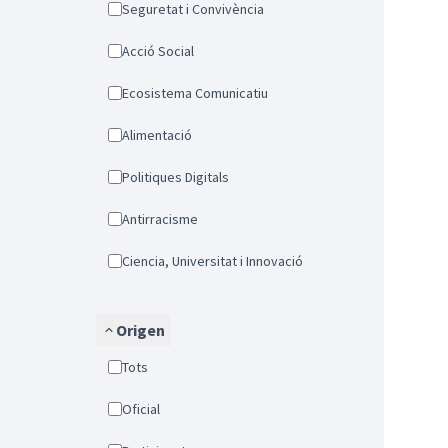
Seguretat i Convivència
Acció Social
Ecosistema Comunicatiu
Alimentació
Politiques Digitals
Antirracisme
Ciencia, Universitat i Innovació
Origen
Tots
Oficial