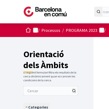
Inici
Menú principal
Menú 
/
Processos
/
PROGRAMA 2023
/
Orientació
dels Àmbits
El següent formulari filtra els resultats de la
cerca dinàmicament quan es canvien les
condicions de la cerca.
Categories