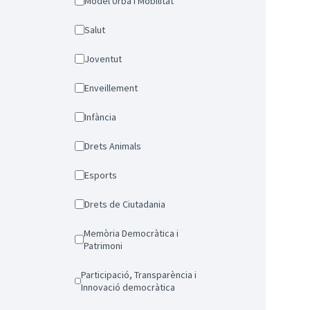
Model Urbà i Mobilitat
Salut
Joventut
Enveillement
Infància
Drets Animals
Esports
Drets de Ciutadania
Memòria Democràtica i
Patrimoni
Participació, Transparència i
Innovació democràtica