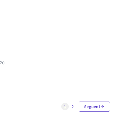
0
1
2
Següent