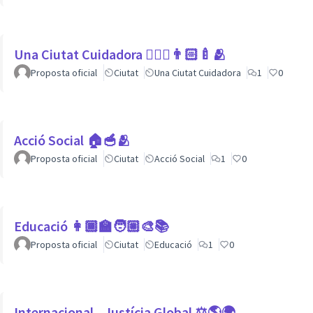
Una Ciutat Cuidadora 💆🏾‍♀️👨🏻‍🍼🫂
Proposta oficial
Ciutat
Una Ciutat Cuidadora
1
0
Acció Social 🏠🥣🫂
Proposta oficial
Ciutat
Acció Social
1
0
Educació 👩🏾‍🏫🧑🏼‍🎨📚
Proposta oficial
Ciutat
Educació
1
0
Internacional - Justícia Global ⚖️🌎🌍