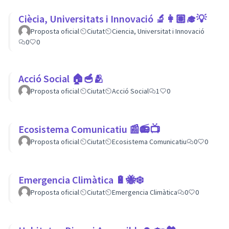
Ciècia, Universitats i Innovació 🔬👩🏽‍🎓💡
Proposta oficial
Ciutat
Ciencia, Universitat i Innovació
0
0
Acció Social 🏠🥣🫂
Proposta oficial
Ciutat
Acció Social
1
0
Ecosistema Comunicatiu 📰📻📺
Proposta oficial
Ciutat
Ecosistema Comunicatiu
0
0
Emergencia Climàtica 🔋🐝❄️
Proposta oficial
Ciutat
Emergencia Climàtica
0
0