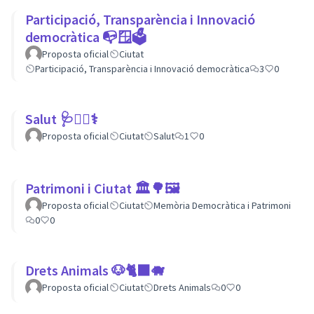
Participació, Transparència i Innovació
democràtica 📭🪟🗳
Proposta oficial
Ciutat
Participació, Transparència i Innovació democràtica
3
0
Salut 🩺👩‍⚕️⚕
Proposta oficial
Ciutat
Salut
1
0
Patrimoni i Ciutat 🏛🌳🖼
Proposta oficial
Ciutat
Memòria Democràtica i Patrimoni
0
0
Drets Animals 🐶🐈‍⬛️🐗
Proposta oficial
Ciutat
Drets Animals
0
0