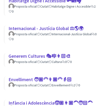
Habitatge Digne i Accessible 🔑🏡🏘
Proposta oficial
Ciutat
Habitatge Digne i Accesible
2
0
Internacional - Justícia Global ⚖️🌎🌍
Proposta oficial
Ciutat
Internacional-Justícia Global
0
0
Generem Cultures 🎭🎼👩🏻‍🎨
Proposta oficial
Ciutat
Cultura
0
0
Envelliment 🧑🏽‍🦳👨🏿‍🦳👵🏻
Proposta oficial
Ciutat
Enveillement
2
0
Infància i Adolescència🧒🏼👩🏽‍🦱🧑🏻‍🦱