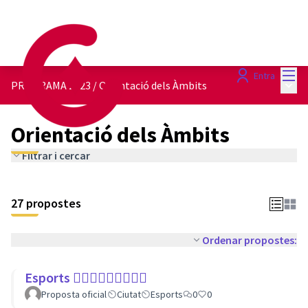
Menú
Entra
Menú 
PROGRAMA 2023
/
Orientació dels Àmbits
Orientació dels Àmbits
Filtrar i cercar
27 propostes
Ordenar propostes:
Esports 🏃🏾‍♀⛹🏼‍♀🏄🏼‍♂
Proposta oficial
Ciutat
Esports
0
0