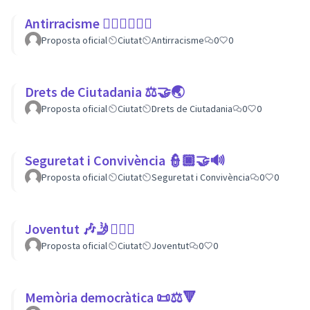
Antirracisme ✊🏾✊🏼✊🏿
Proposta oficial
Ciutat
Antirracisme
0
0
Drets de Ciutadania ⚖️🤝🌏
Proposta oficial
Ciutat
Drets de Ciutadania
0
0
Seguretat i Convivència 👮🏿🤝🔊
Proposta oficial
Ciutat
Seguretat i Convivència
0
0
Joventut 🎶🤳🙇🏽‍♀
Proposta oficial
Ciutat
Joventut
0
0
Memòria democràtica 📜⚖️🔻