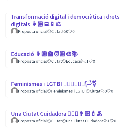
Transformació digital i democràtica i drets
digitals 👩🏽‍💻📱⚖
Proposta oficial
Ciutat
0
0
Educació 👩🏾‍🏫🧑🏼‍🎨📚
Proposta oficial
Ciutat
Educació
1
0
Feminismes i LGTBI 💁🏽‍♀👩‍❤️‍👩🏳️‍⚧️
Proposta oficial
Feminismes i LGTBI
Ciutat
0
0
Una Ciutat Cuidadora 💆🏾‍♀️👨🏻‍🍼🫂
Proposta oficial
Ciutat
Una Ciutat Cuidadora
1
0