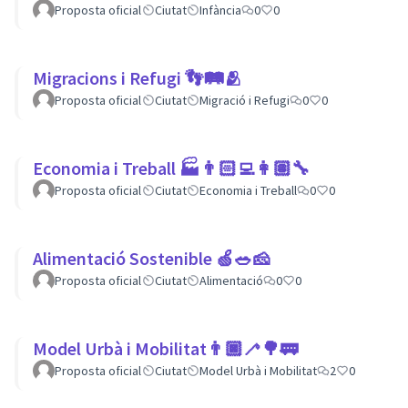
Proposta oficial
Ciutat
Infància
0
0
Migracions i Refugi 👣🛤🫂
Proposta oficial
Ciutat
Migració i Refugi
0
0
Economia i Treball 🏭👨🏻‍💻👩🏽‍🔧
Proposta oficial
Ciutat
Economia i Treball
0
0
Alimentació Sostenible 🍏🥗🧀
Proposta oficial
Ciutat
Alimentació
0
0
Model Urbà i Mobilitat👨🏿‍🦯🌳🚃
Proposta oficial
Ciutat
Model Urbà i Mobilitat
2
0