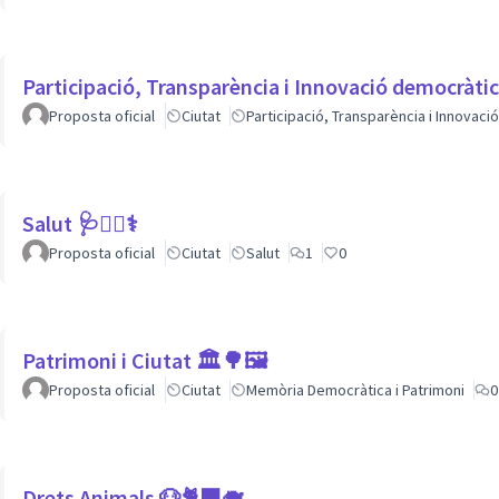
Participació, Transparència i Innovació democràti
Proposta oficial
Ciutat
Participació, Transparència i Innovac
Salut 🩺👩‍⚕️⚕
Proposta oficial
Ciutat
Salut
1
0
Patrimoni i Ciutat 🏛🌳🖼
Proposta oficial
Ciutat
Memòria Democràtica i Patrimoni
0
Drets Animals 🐶🐈‍⬛️🐗