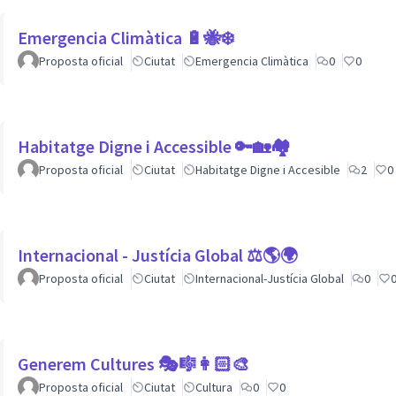
Emergencia Climàtica 🔋🐝❄️
Proposta oficial
Ciutat
Emergencia Climàtica
0
0
Habitatge Digne i Accessible 🔑🏡🏘
Proposta oficial
Ciutat
Habitatge Digne i Accesible
2
0
Internacional - Justícia Global ⚖️🌎🌍
Proposta oficial
Ciutat
Internacional-Justícia Global
0
Generem Cultures 🎭🎼👩🏻‍🎨
Proposta oficial
Ciutat
Cultura
0
0