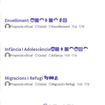
Envelliment 🧑🏽‍🦳👨🏿‍🦳👵🏻
Proposta oficial
Ciutat
Enveillement
2
0
Infància i Adolescència🧒🏼👩🏽‍🦱🧑🏻‍🦱
Proposta oficial
Ciutat
Infància
0
0
Migracions i Refugi 👣🛤🫂
Proposta oficial
Ciutat
Migració i Refugi
0
0