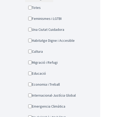
Totes
Feminismes i LGTBI
Una Ciutat Cuidadora
Habitatge Digne i Accesible
Cultura
Migració i Refugi
Educació
Economia i Treball
Internacional-Justícia Global
Emergencia Climàtica