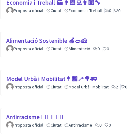
Economia i Treball 🏭👨🏻‍💻👩🏽‍🔧
Proposta oficial
Ciutat
Economia i Treball
0
0
Alimentació Sostenible 🍏🥗🧀
Proposta oficial
Ciutat
Alimentació
0
0
Model Urbà i Mobilitat👨🏿‍🦯🌳🚃
Proposta oficial
Ciutat
Model Urbà i Mobilitat
2
0
Antirracisme ✊🏾✊🏼✊🏿
Proposta oficial
Ciutat
Antirracisme
0
0