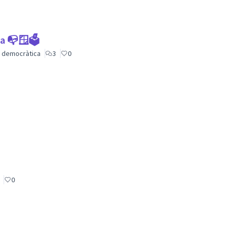
ca 📭🪟🗳
ió democràtica
3
0
0