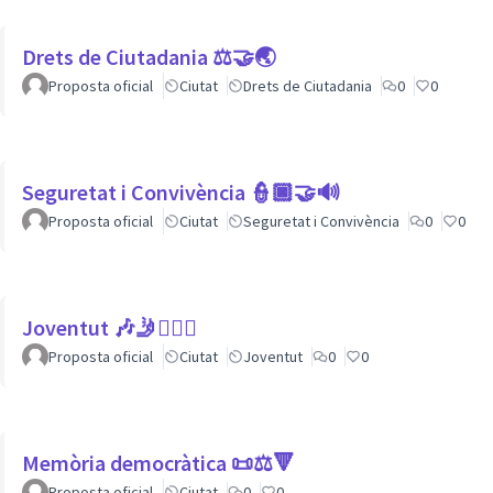
Drets de Ciutadania ⚖️🤝🌏
Proposta oficial
Ciutat
Drets de Ciutadania
0
0
Seguretat i Convivència 👮🏿🤝🔊
Proposta oficial
Ciutat
Seguretat i Convivència
0
0
Joventut 🎶🤳🙇🏽‍♀
Proposta oficial
Ciutat
Joventut
0
0
Memòria democràtica 📜⚖️🔻
Proposta oficial
Ciutat
0
0