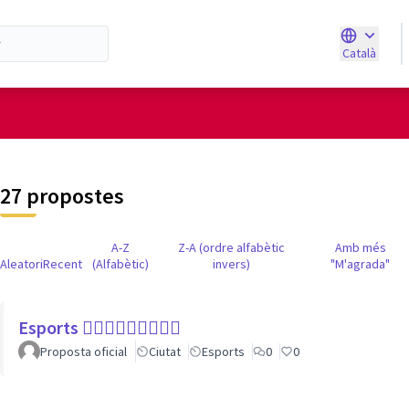
Català
Triar la ll
d'usuari
27 propostes
A-Z
Z-A (ordre alfabètic
Amb més
Aleatori
Recent
(Alfabètic)
invers)
"M'agrada"
Esports 🏃🏾‍♀⛹🏼‍♀🏄🏼‍♂
Proposta oficial
Ciutat
Esports
0
0