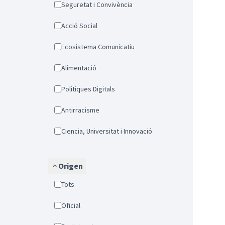
Seguretat i Convivència
Acció Social
Ecosistema Comunicatiu
Alimentació
Politiques Digitals
Antirracisme
Ciencia, Universitat i Innovació
Origen
Tots
Oficial