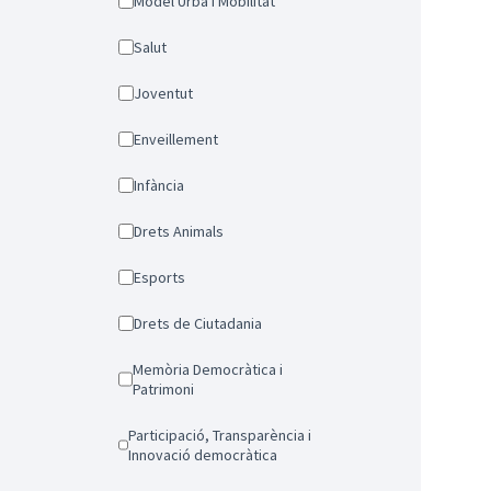
Model Urbà i Mobilitat
Salut
Joventut
Enveillement
Infància
Drets Animals
Esports
Drets de Ciutadania
Memòria Democràtica i
Patrimoni
Participació, Transparència i
Innovació democràtica