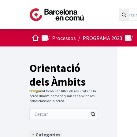
Inici
Menú principal
Menú 
/
Processos
/
PROGRAMA 2023
/
Orientació
dels Àmbits
El següent formulari filtra els resultats de la
cerca dinàmicament quan es canvien les
condicions de la cerca.
Categories