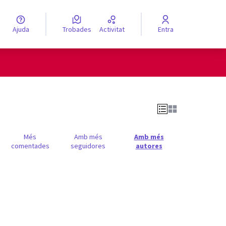
Ajuda
Trobades
Activitat
Entra
engua
Elegir el idioma
Més
Amb més
Amb més
comentades
seguidores
autores