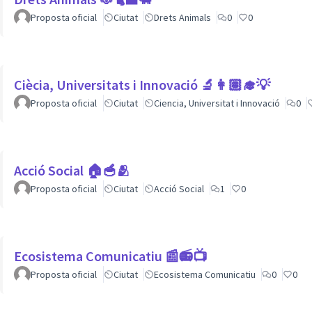
Proposta oficial
Ciutat
Drets Animals
0
0
Ciècia, Universitats i Innovació 🔬👩🏽‍🎓💡
Proposta oficial
Ciutat
Ciencia, Universitat i Innovació
0
Acció Social 🏠🥣🫂
Proposta oficial
Ciutat
Acció Social
1
0
Ecosistema Comunicatiu 📰📻📺
Proposta oficial
Ciutat
Ecosistema Comunicatiu
0
0