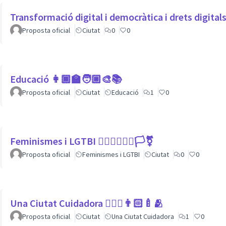
Transformació digital i democràtica i drets digita
Proposta oficial
Ciutat
0
0
Educació 👩🏾‍🏫🧑🏼‍🎨📚
Proposta oficial
Ciutat
Educació
1
0
Feminismes i LGTBI 💁🏽‍♀👩‍❤️‍👩🏳️‍⚧️
Proposta oficial
Feminismes i LGTBI
Ciutat
0
0
Una Ciutat Cuidadora 💆🏾‍♀️👨🏻‍🍼🫂
Proposta oficial
Ciutat
Una Ciutat Cuidadora
1
0