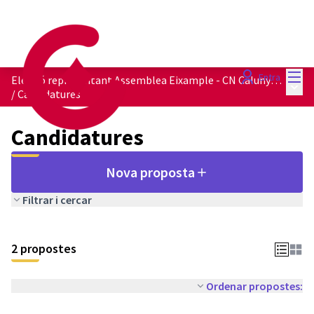
Menú
Entra
Elecció representant Assemblea Eixample - CN Calunya en Comú
Menú 
/
Candidatures
Candidatures
Nova proposta
Filtrar i cercar
2 propostes
Ordenar propostes: