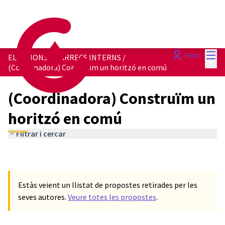
Menú
Entra
ELECCIONS A CÀRRECS INTERNS
/
Menú 
(Coordinadora) Construïm un horitzó en comú
(Coordinadora) Construïm un
horitzó en comú
Filtrar i cercar
Estàs veient un llistat de propostes retirades per les
seves autores.
Veure totes les propostes
.