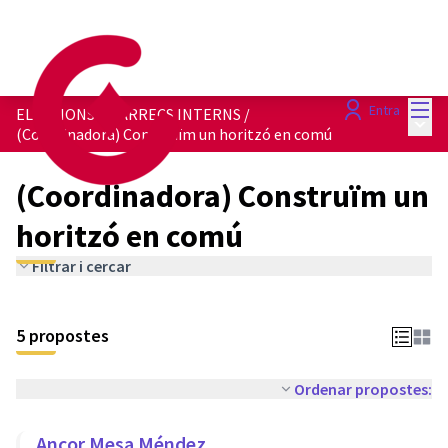
Menú
Entra
ELECCIONS A CÀRRECS INTERNS
/
Menú 
(Coordinadora) Construïm un horitzó en comú
(Coordinadora) Construïm un
horitzó en comú
Filtrar i cercar
5 propostes
Ordenar propostes:
Ancor Mesa Méndez