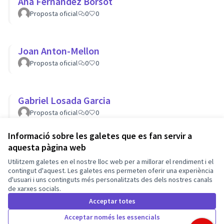
Ana Fernández Borsot
Proposta oficial
0
0
Joan Anton-Mellon
Proposta oficial
0
0
Gabriel Losada Garcia
Proposta oficial
0
0
Informació sobre les galetes que es fan servir a
aquesta pàgina web
Termes i condicions d'ús
Utilitzem galetes en el nostre lloc web per a millorar el rendiment i el
Configuració de les galetes
Barcelona En Comú a X
Barcelona En Comú a Facebook
Barcelona En Comú a Instagram
Barcelona En Comú a YouTube
contingut d'aquest. Les galetes ens permeten oferir una experiència
d'usuari i uns continguts més personalitzats des dels nostres canals
(Enllaç extern)
(Enllaç extern)
(Enllaç extern)
(Enllaç extern)
de xarxes socials.
Català
Triar la llengua
Elegir el idioma
Acceptar totes
Acceptar només les essencials