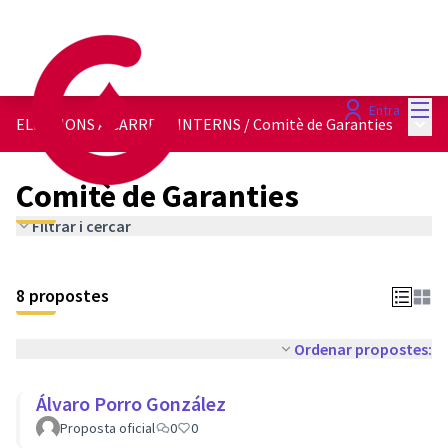
Menú
Entra
Menú 
ELECCIONS A CÀRRECS INTERNS
/
Comitè de Garanties
Comitè de Garanties
Filtrar i cercar
8 propostes
Ordenar propostes:
Álvaro Porro González
Proposta oficial
0
0