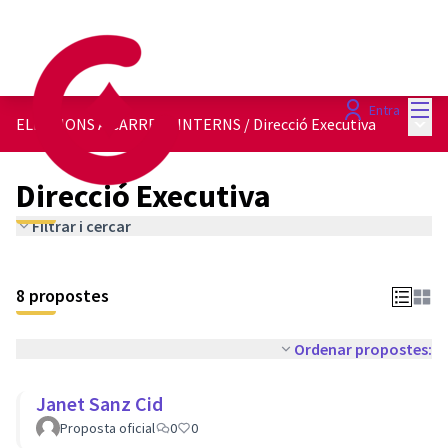
Menú
Entra
Menú 
ELECCIONS A CÀRRECS INTERNS
/
Direcció Executiva
Direcció Executiva
Filtrar i cercar
8 propostes
Ordenar propostes:
Janet Sanz Cid
Proposta oficial
0
0