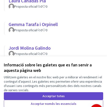
Laura Cañadas Pla
Proposta oficial
0
0
Gemma Tarafa i Orpinell
Proposta oficial
0
0
Jordi Molina Galindo
Proposta oficial
0
0
Informació sobre les galetes que es fan servir a
aquesta pàgina web
Termes i condicions d'ús
Utilitzem galetes en el nostre lloc web per a millorar el rendiment i el
Configuració de les galetes
Barcelona En Comú a X
Barcelona En Comú a Facebook
Barcelona En Comú a Instagram
Barcelona En Comú a YouTube
contingut d'aquest. Les galetes ens permeten oferir una experiència
d'usuari i uns continguts més personalitzats des dels nostres canals
(Enllaç extern)
(Enllaç extern)
(Enllaç extern)
(Enllaç extern)
de xarxes socials.
Català
Triar la llengua
Elegir el idioma
Acceptar totes
Acceptar només les essencials