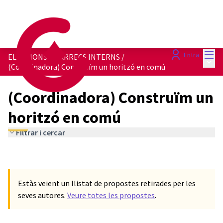
Menú
Entra
ELECCIONS A CÀRRECS INTERNS
/
Menú 
(Coordinadora) Construïm un horitzó en comú
(Coordinadora) Construïm un
horitzó en comú
Filtrar i cercar
Estàs veient un llistat de propostes retirades per les
seves autores.
Veure totes les propostes
.