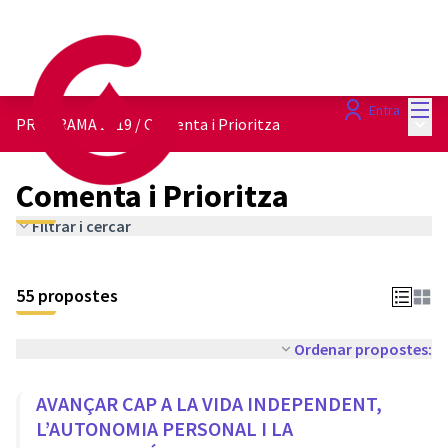
Menú
Entra
Menú 
PROGRAMA 2019
/
Comenta i Prioritza
Comenta i Prioritza
Filtrar i cercar
55 propostes
Ordenar propostes:
AVANÇAR CAP A LA VIDA INDEPENDENT,
L’AUTONOMIA PERSONAL I LA