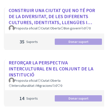
CONSTRUIR UNA CIUTAT QUE NO TÉ POR
DE LA DIVERSITAT, DE LES DIFERENTS
CULTURES, IDENTITATS, LLENGÜES I
RELIGIONS
Proposta oficial
Ciutat Oberta
Bon govern
0
0
35
Suports
Donar suport
REFORÇAR LA PERSPECTIVA
INTERCULTURAL EN EL CONJUNT DE LA
INSTITUCIÓ
Proposta oficial
Ciutat Oberta
Interculturalitat i Migracions
0
0
14
Suports
Donar suport