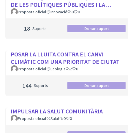
DE LES POLÍTIQUES PÚBLIQUES I LA
TRANSFORMACIÓ SOCIAL
Proposta oficial
Innovació
0
0
18
Suports
Donar suport
POSAR LA LLUITA CONTRA EL CANVI
CLIMÀTIC COM UNA PRIORITAT DE CIUTAT
Proposta oficial
Ecologia
2
0
144
Suports
Donar suport
IMPULSAR LA SALUT COMUNITÀRIA
Proposta oficial
Salut
0
0