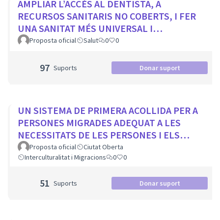
AMPLIAR L’ACCÉS AL DENTISTA, A
RECURSOS SANITARIS NO COBERTS, I FER
UNA SANITAT MÉS UNIVERSAL I
EQUITATIVA
Proposta oficial
Salut
0
0
97
Suports
Donar suport
UN SISTEMA DE PRIMERA ACOLLIDA PER A
PERSONES MIGRADES ADEQUAT A LES
NECESSITATS DE LES PERSONES I ELS
MUNICIPIS
Proposta oficial
Ciutat Oberta
Interculturalitat i Migracions
0
0
51
Suports
Donar suport