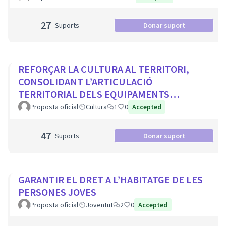
27
Suports
Donar suport
REFORÇAR LA CULTURA AL TERRITORI,
CONSOLIDANT L’ARTICULACIÓ
TERRITORIAL DELS EQUIPAMENTS
CULTURALS I ELS PROJECTES
Proposta oficial
Cultura
1
0
Accepted
COMUNITARIS
47
Suports
Donar suport
GARANTIR EL DRET A L’HABITATGE DE LES
PERSONES JOVES
Proposta oficial
Joventut
2
0
Accepted