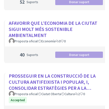
52
Suports
Donar suport
AFAVORIR QUE L’ECONOMIA DE LA CIUTAT
SIGUI MOLT MÉS SOSTENIBLE
AMBIENTALMENT
Proposta oficial
Economía
0
0
40
Suports
Donar suport
PROSSEGUIR EN LA CONSTRUCCIÓ DE LA
CULTURA ANTIFEIXISTA I POPULAR, I,
CONSOLIDAR ESTRATÈGIES PER A LA
VISIBILITZACIÓ DE LA MEMÒRIA
Proposta oficial
Ciutat Oberta
Cultura
2
0
DEMOCRÀTICA CIUTADA
Accepted