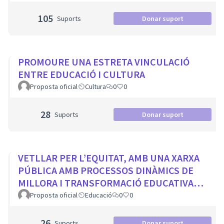
105
Suports
Donar suport
PROMOURE UNA ESTRETA VINCULACIÓ
ENTRE EDUCACIÓ I CULTURA
Proposta oficial
Cultura
0
0
28
Suports
Donar suport
VETLLAR PER L’EQUITAT, AMB UNA XARXA
PÚBLICA AMB PROCESSOS DINÀMICS DE
MILLORA I TRANSFORMACIÓ EDUCATIVA
PER A TOTS ELS CENTRES DE LA CIUTAT
Proposta oficial
Educació
0
0
26
Suports
Donar suport