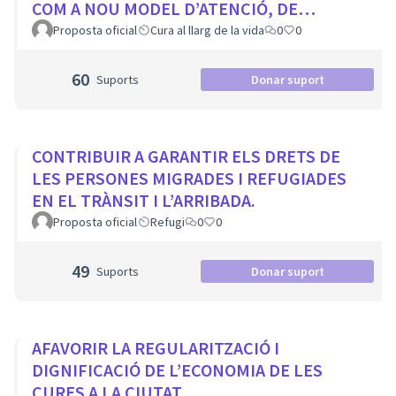
COM A NOU MODEL D’ATENCIÓ, DE
PROXIMITAT I COMUNITARI.
Proposta oficial
Cura al llarg de la vida
0
0
60
Suports
Donar suport
CONTRIBUIR A GARANTIR ELS DRETS DE
LES PERSONES MIGRADES I REFUGIADES
EN EL TRÀNSIT I L’ARRIBADA.
Proposta oficial
Refugi
0
0
49
Suports
Donar suport
AFAVORIR LA REGULARITZACIÓ I
DIGNIFICACIÓ DE L’ECONOMIA DE LES
CURES A LA CIUTAT