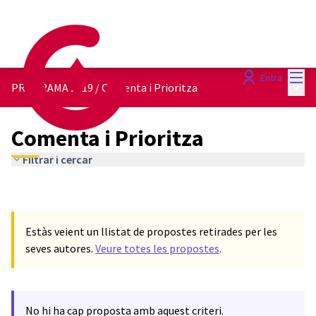
Menú
Entra
Menú 
PROGRAMA 2019
/
Comenta i Prioritza
Comenta i Prioritza
Filtrar i cercar
Estàs veient un llistat de propostes retirades per les
seves autores.
Veure totes les propostes
.
No hi ha cap proposta amb aquest criteri.