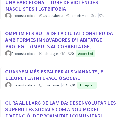
UNA BARCELONA LLIURE DE VIOLÈNCIES
MASCLISTES I LGTBIFÒBIA
Proposta oficial
Ciutat Oberta
Feminismes
0
0
OMPLIM ELS BUITS DE LA CIUTAT CONSTRUïDA
AMB FORMES INNOVADORES D’HABITATGE
PROTEGIT (IMPULS AL COHABITATGE,
APROFITAR LOCALS BUITS EN PLANTA BAIXA...
Proposta oficial
Habitatge
1
0
Accepted
GUANYEM MÉS ESPAI PER ALS VIANANTS, EL
LLEURE I LA INTERACCIÓ SOCIAL
Proposta oficial
Urbanisme
4
0
Accepted
CURA AL LLARG DE LA VIDA: DESENVOLUPAR LES
SUPERILLES SOCIALS COM A NOU MODEL
D’ATENCIÓ, DE PROXIMITAT I COMUNITARI.