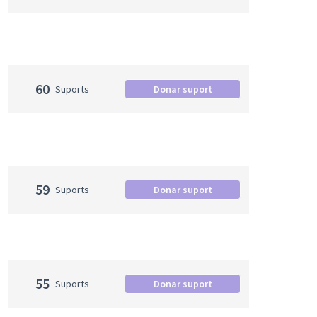
60
Suports
Donar suport
59
Suports
Donar suport
55
Suports
Donar suport