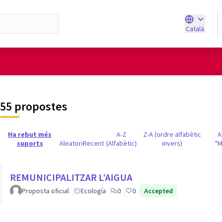
Català
Triar la ll
d'usuari
55 propostes
Ha rebut més
A-Z
Z-A (ordre alfabètic
A
suports
Aleatori
Recent
(Alfabètic)
invers)
"M
REMUNICIPALITZAR L’AIGUA
Proposta oficial
Ecología
0
0
Accepted