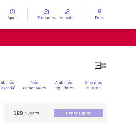
Ajuda
Trobades
Activitat
Entra
engua
Elegir el idioma
mb més
Més
Amb més
Amb més
'agrada"
comentades
seguidores
autores
189
Suports
Donar suport