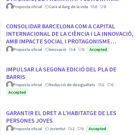
Proposta oficial
Cura al llarg de la vida
0
0
CONSOLIDAR BARCELONA COM A CAPITAL
INTERNACIONAL DE LA CIÈNCIA I LA INNOVACIÓ,
AMB IMPACTE SOCIAL I PROTAGONISME
CIUTADÀ
Proposta oficial
Innovació
4
0
Accepted
IMPULSAR LA SEGONA EDICIÓ DEL PLA DE
BARRIS
Proposta oficial
Reducció de desigualtats
1
0
Accepted
GARANTIR EL DRET A L’HABITATGE DE LES
PERSONES JOVES
Proposta oficial
Joventut
2
0
Accepted