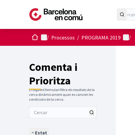
Inici
Menú principal
Menú 
/
Processos
/
PROGRAMA 2019
/
Comenta i
Prioritza
El següent formulari filtra els resultats de la
cerca dinàmicament quan es canvien les
condicions de la cerca.
Estat