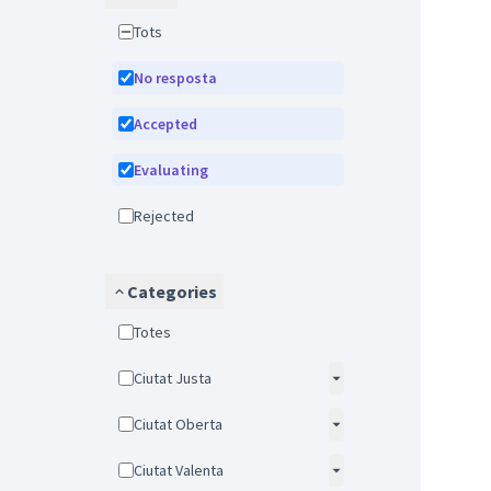
Tots
No resposta
Accepted
Evaluating
Rejected
Categories
Totes
Ciutat Justa
Ciutat Oberta
Ciutat Valenta