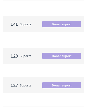
141
Suports
Donar suport
129
Suports
Donar suport
127
Suports
Donar suport