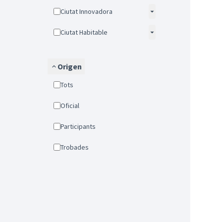
Ciutat Innovadora
Ciutat Habitable
Origen
Tots
Oficial
Participants
Trobades