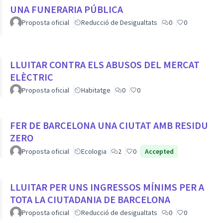
UNA FUNERARIA PÚBLICA
Proposta oficial
Reducció de Desigualtats
0
0
LLUITAR CONTRA ELS ABUSOS DEL MERCAT
ELÈCTRIC
Proposta oficial
Habitatge
0
0
FER DE BARCELONA UNA CIUTAT AMB RESIDU
ZERO
Proposta oficial
Ecologia
2
0
Accepted
LLUITAR PER UNS INGRESSOS MÍNIMS PER A
TOTA LA CIUTADANIA DE BARCELONA
Proposta oficial
Reducció de desigualtats
0
0