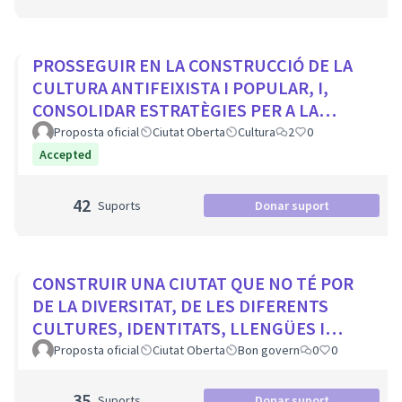
PROSSEGUIR EN LA CONSTRUCCIÓ DE LA
CULTURA ANTIFEIXISTA I POPULAR, I,
CONSOLIDAR ESTRATÈGIES PER A LA
VISIBILITZACIÓ DE LA MEMÒRIA
Proposta oficial
Ciutat Oberta
Cultura
2
0
DEMOCRÀTICA CIUTADA
Accepted
42
Suports
Donar suport
CONSTRUIR UNA CIUTAT QUE NO TÉ POR
DE LA DIVERSITAT, DE LES DIFERENTS
CULTURES, IDENTITATS, LLENGÜES I
RELIGIONS
Proposta oficial
Ciutat Oberta
Bon govern
0
0
35
Suports
Donar suport