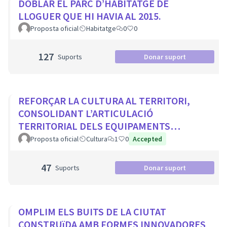
DOBLAR EL PARC D’HABITATGE DE
LLOGUER QUE HI HAVIA AL 2015.
Proposta oficial
Habitatge
0
0
127
Suports
Donar suport
REFORÇAR LA CULTURA AL TERRITORI,
CONSOLIDANT L’ARTICULACIÓ
TERRITORIAL DELS EQUIPAMENTS
CULTURALS I ELS PROJECTES
Proposta oficial
Cultura
1
0
Accepted
COMUNITARIS
47
Suports
Donar suport
OMPLIM ELS BUITS DE LA CIUTAT
CONSTRUïDA AMB FORMES INNOVADORES