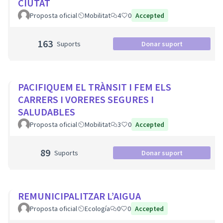
CIUTAT
Proposta oficial
Mobilitat
4
0
Accepted
163
Suports
Donar suport
PACIFIQUEM EL TRÀNSIT I FEM ELS
CARRERS I VORERES SEGURES I
SALUDABLES
Proposta oficial
Mobilitat
3
0
Accepted
89
Suports
Donar suport
REMUNICIPALITZAR L’AIGUA
Proposta oficial
Ecología
0
0
Accepted