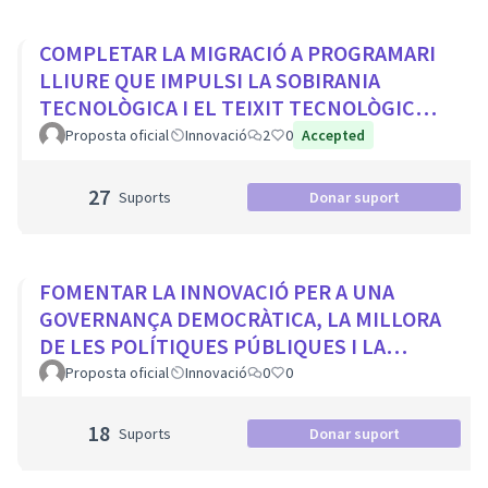
COMPLETAR LA MIGRACIÓ A PROGRAMARI
LLIURE QUE IMPULSI LA SOBIRANIA
TECNOLÒGICA I EL TEIXIT TECNOLÒGIC
LOCAL
Proposta oficial
Innovació
2
0
Accepted
27
Suports
Donar suport
FOMENTAR LA INNOVACIÓ PER A UNA
GOVERNANÇA DEMOCRÀTICA, LA MILLORA
DE LES POLÍTIQUES PÚBLIQUES I LA
TRANSFORMACIÓ SOCIAL
Proposta oficial
Innovació
0
0
18
Suports
Donar suport