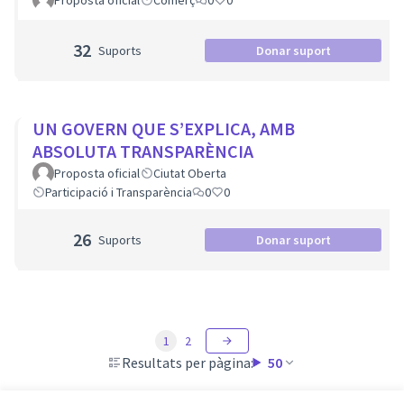
Proposta oficial
Comerç
0
0
32
Suports
Donar suport
UN GOVERN QUE S’EXPLICA, AMB
ABSOLUTA TRANSPARÈNCIA
Proposta oficial
Ciutat Oberta
Participació i Transparència
0
0
26
Suports
Donar suport
1
2
Resultats per pàgina:
50