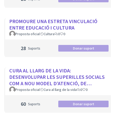
PROMOURE UNA ESTRETA VINCULACIÓ
ENTRE EDUCACIÓ I CULTURA
Proposta oficial
Cultura
0
0
28
Suports
Donar suport
CURA AL LLARG DE LA VIDA:
DESENVOLUPAR LES SUPERILLES SOCIALS
COM A NOU MODEL D’ATENCIÓ, DE
PROXIMITAT I COMUNITARI.
Proposta oficial
Cura al llarg de la vida
0
0
60
Suports
Donar suport