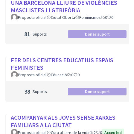
UNA BARCELONA LLIURE DE VIOLÈNCIES
MASCLISTES I LGTBIFÒBIA
Proposta oficial
Ciutat Oberta
Feminismes
0
0
81
Suports
Donar suport
FER DELS CENTRES EDUCATIUS ESPAIS
FEMINISTES
Proposta oficial
Educació
0
0
38
Suports
Donar suport
ACOMPANYAR ALS JOVES SENSE XARXES
FAMILIARS A LA CIUTAT
Proposta oficial
Cura al llarg de la vida
2
0
Accepted