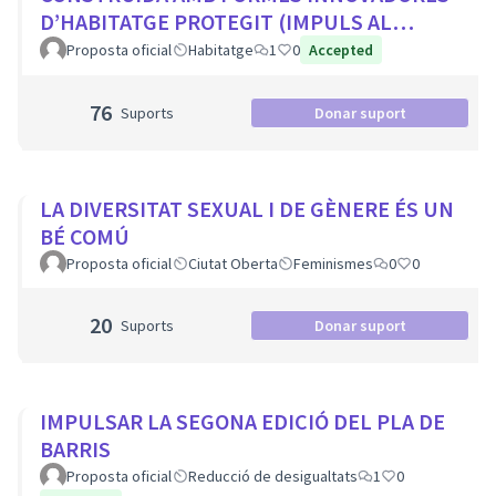
D’HABITATGE PROTEGIT (IMPULS AL
COHABITATGE, APROFITAR LOCALS BUITS
Proposta oficial
Habitatge
1
0
Accepted
EN PLANTA BAIXA...
76
Suports
Donar suport
LA DIVERSITAT SEXUAL I DE GÈNERE ÉS UN
BÉ COMÚ
Proposta oficial
Ciutat Oberta
Feminismes
0
0
20
Suports
Donar suport
IMPULSAR LA SEGONA EDICIÓ DEL PLA DE
BARRIS
Proposta oficial
Reducció de desigualtats
1
0