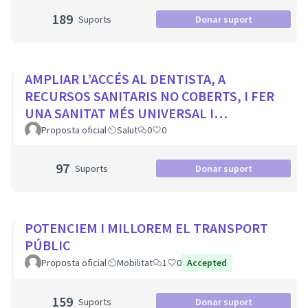
189
Suports
Donar suport
AMPLIAR L’ACCÉS AL DENTISTA, A
RECURSOS SANITARIS NO COBERTS, I FER
UNA SANITAT MÉS UNIVERSAL I
EQUITATIVA
Proposta oficial
Salut
0
0
97
Suports
Donar suport
POTENCIEM I MILLOREM EL TRANSPORT
PÚBLIC
Proposta oficial
Mobilitat
1
0
Accepted
159
Suports
Donar suport