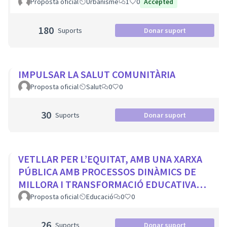
Proposta oficial
Urbanisme
1
0
Accepted
180
Suports
Donar suport
IMPULSAR LA SALUT COMUNITÀRIA
Proposta oficial
Salut
0
0
30
Suports
Donar suport
VETLLAR PER L’EQUITAT, AMB UNA XARXA
PÚBLICA AMB PROCESSOS DINÀMICS DE
MILLORA I TRANSFORMACIÓ EDUCATIVA
PER A TOTS ELS CENTRES DE LA CIUTAT
Proposta oficial
Educació
0
0
26
Suports
Donar suport