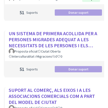
51
Suports
Donar suport
UN SISTEMA DE PRIMERA ACOLLIDA PER A
PERSONES MIGRADES ADEQUAT A LES
NECESSITATS DE LES PERSONES I ELS
MUNICIPIS
Proposta oficial
Ciutat Oberta
Interculturalitat i Migracions
0
0
51
Suports
Donar suport
SUPORT AL COMERÇ, ALS EIXOS I A LES
ASSOCIACIONS COMERCIALS COM A PART
DEL MODEL DE CIUTAT