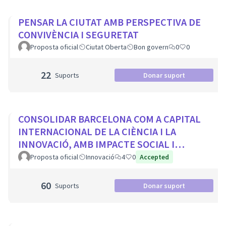
PENSAR LA CIUTAT AMB PERSPECTIVA DE
CONVIVÈNCIA I SEGURETAT
Proposta oficial
Ciutat Oberta
Bon govern
0
0
22
Suports
Donar suport
CONSOLIDAR BARCELONA COM A CAPITAL
INTERNACIONAL DE LA CIÈNCIA I LA
INNOVACIÓ, AMB IMPACTE SOCIAL I
PROTAGONISME CIUTADÀ
Proposta oficial
Innovació
4
0
Accepted
60
Suports
Donar suport