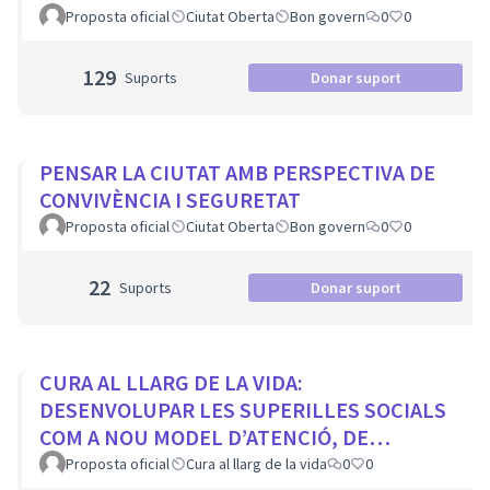
Proposta oficial
Ciutat Oberta
Bon govern
0
0
129
Suports
Donar suport
PENSAR LA CIUTAT AMB PERSPECTIVA DE
CONVIVÈNCIA I SEGURETAT
Proposta oficial
Ciutat Oberta
Bon govern
0
0
22
Suports
Donar suport
CURA AL LLARG DE LA VIDA:
DESENVOLUPAR LES SUPERILLES SOCIALS
COM A NOU MODEL D’ATENCIÓ, DE
PROXIMITAT I COMUNITARI.
Proposta oficial
Cura al llarg de la vida
0
0