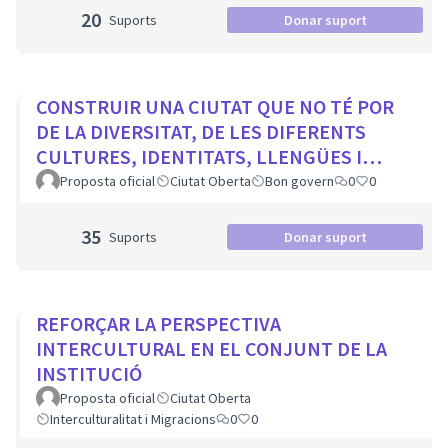
20
Suports
Donar suport
CONSTRUIR UNA CIUTAT QUE NO TÉ POR
DE LA DIVERSITAT, DE LES DIFERENTS
CULTURES, IDENTITATS, LLENGÜES I
RELIGIONS
Proposta oficial
Ciutat Oberta
Bon govern
0
0
35
Suports
Donar suport
REFORÇAR LA PERSPECTIVA
INTERCULTURAL EN EL CONJUNT DE LA
INSTITUCIÓ
Proposta oficial
Ciutat Oberta
Interculturalitat i Migracions
0
0