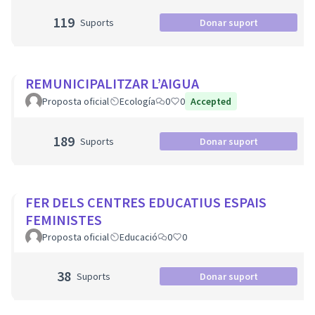
119
Suports
Donar suport
REMUNICIPALITZAR L’AIGUA
Proposta oficial
Ecología
0
0
Accepted
189
Suports
Donar suport
FER DELS CENTRES EDUCATIUS ESPAIS
FEMINISTES
Proposta oficial
Educació
0
0
38
Suports
Donar suport