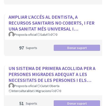
AMPLIAR L’ACCÉS AL DENTISTA, A
RECURSOS SANITARIS NO COBERTS, I FER
UNA SANITAT MÉS UNIVERSAL I
EQUITATIVA
Proposta oficial
Salut
0
0
97
Suports
Donar suport
UN SISTEMA DE PRIMERA ACOLLIDA PER A
PERSONES MIGRADES ADEQUAT A LES
NECESSITATS DE LES PERSONES I ELS
MUNICIPIS
Proposta oficial
Ciutat Oberta
Interculturalitat i Migracions
0
0
51
Suports
Donar suport