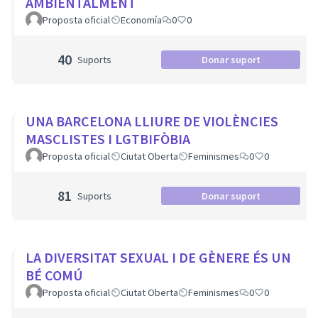
AMBIENTALMENT
Proposta oficial
Economía
0
0
40
Suports
Donar suport
UNA BARCELONA LLIURE DE VIOLÈNCIES
MASCLISTES I LGTBIFÒBIA
Proposta oficial
Ciutat Oberta
Feminismes
0
0
81
Suports
Donar suport
LA DIVERSITAT SEXUAL I DE GÈNERE ÉS UN
BÉ COMÚ
Proposta oficial
Ciutat Oberta
Feminismes
0
0