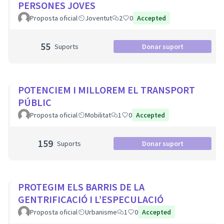
PERSONES JOVES
Proposta oficial
Joventut
2
0
Accepted
55
Suports
Donar suport
POTENCIEM I MILLOREM EL TRANSPORT
PÚBLIC
Proposta oficial
Mobilitat
1
0
Accepted
159
Suports
Donar suport
PROTEGIM ELS BARRIS DE LA
GENTRIFICACIÓ I L’ESPECULACIÓ
Proposta oficial
Urbanisme
1
0
Accepted