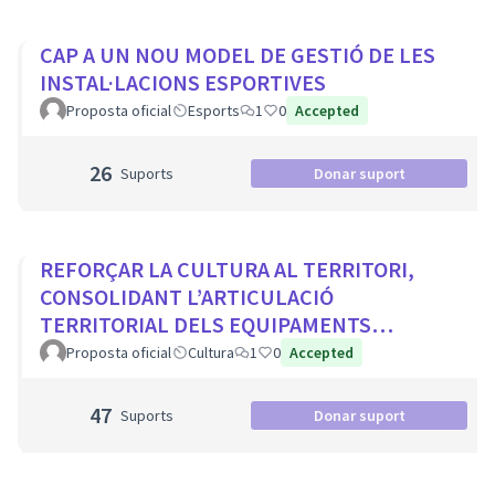
CAP A UN NOU MODEL DE GESTIÓ DE LES
INSTAL·LACIONS ESPORTIVES
Proposta oficial
Esports
1
0
Accepted
26
Suports
Donar suport
REFORÇAR LA CULTURA AL TERRITORI,
CONSOLIDANT L’ARTICULACIÓ
TERRITORIAL DELS EQUIPAMENTS
CULTURALS I ELS PROJECTES
Proposta oficial
Cultura
1
0
Accepted
COMUNITARIS
47
Suports
Donar suport