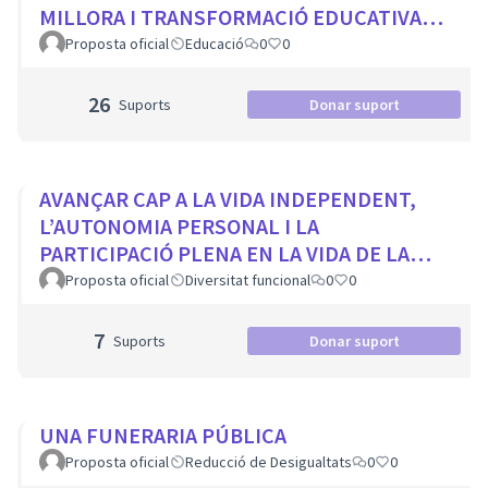
MILLORA I TRANSFORMACIÓ EDUCATIVA
PER A TOTS ELS CENTRES DE LA CIUTAT
Proposta oficial
Educació
0
0
26
Suports
Donar suport
AVANÇAR CAP A LA VIDA INDEPENDENT,
L’AUTONOMIA PERSONAL I LA
PARTICIPACIÓ PLENA EN LA VIDA DE LA
CIUTAT
Proposta oficial
Diversitat funcional
0
0
7
Suports
Donar suport
UNA FUNERARIA PÚBLICA
Proposta oficial
Reducció de Desigualtats
0
0