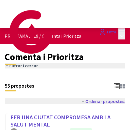
Menú
Entra
Menú 
PROGRAMA 2019
/
Comenta i Prioritza
Comenta i Prioritza
Filtrar i cercar
55 propostes
Ordenar propostes:
FER UNA CIUTAT COMPROMESA AMB LA
SALUT MENTAL