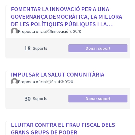
FOMENTAR LA INNOVACIÓ PER A UNA
GOVERNANÇA DEMOCRÀTICA, LA MILLORA
DE LES POLÍTIQUES PÚBLIQUES I LA
TRANSFORMACIÓ SOCIAL
Proposta oficial
Innovació
0
0
18
Suports
Donar suport
IMPULSAR LA SALUT COMUNITÀRIA
Proposta oficial
Salut
0
0
30
Suports
Donar suport
LLUITAR CONTRA EL FRAU FISCAL DELS
GRANS GRUPS DE PODER