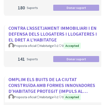
180
Suports
Donar suport
CONTRA L’ASSETJAMENT IMMOBILIARI I EN
DEFENSA DELS LLOGATERS I LLOGATERES I
EL DRET A L’HABITATGE
Proposta oficial
Habitatge
1
0
Accepted
141
Suports
Donar suport
OMPLIM ELS BUITS DE LA CIUTAT
CONSTRUïDA AMB FORMES INNOVADORES
D’HABITATGE PROTEGIT (IMPULS AL
COHABITATGE, APROFITAR LOCALS BUITS
Proposta oficial
Habitatge
1
0
Accepted
EN PLANTA BAIXA...