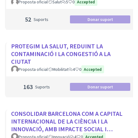
Proposta oficial
Salut
5
0
Accepted
52
Suports
Donar suport
PROTEGIM LA SALUT, REDUINT LA
CONTAMINACIÓ I LA CONGESTIÓ A LA
CIUTAT
Proposta oficial
Mobilitat
4
0
Accepted
163
Suports
Donar suport
CONSOLIDAR BARCELONA COM A CAPITAL
INTERNACIONAL DE LA CIÈNCIA I LA
INNOVACIÓ, AMB IMPACTE SOCIAL I
PROTAGONISME CIUTADÀ
Proposta oficial
Innovació
4
0
Accepted