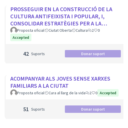
PROSSEGUIR EN LA CONSTRUCCIÓ DE LA
CULTURA ANTIFEIXISTA I POPULAR, I,
CONSOLIDAR ESTRATÈGIES PER A LA
VISIBILITZACIÓ DE LA MEMÒRIA
Proposta oficial
Ciutat Oberta
Cultura
2
0
DEMOCRÀTICA CIUTADA
Accepted
42
Suports
Donar suport
ACOMPANYAR ALS JOVES SENSE XARXES
FAMILIARS A LA CIUTAT
Proposta oficial
Cura al llarg de la vida
2
0
Accepted
51
Suports
Donar suport