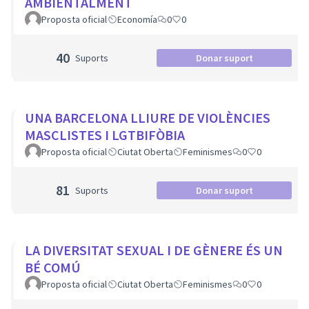
AMBIENTALMENT
Proposta oficial
Economía
0
0
40
Suports
Donar suport
UNA BARCELONA LLIURE DE VIOLÈNCIES
MASCLISTES I LGTBIFÒBIA
Proposta oficial
Ciutat Oberta
Feminismes
0
0
81
Suports
Donar suport
LA DIVERSITAT SEXUAL I DE GÈNERE ÉS UN
BÉ COMÚ
Proposta oficial
Ciutat Oberta
Feminismes
0
0