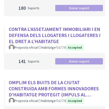
180
Suports
Donar suport
CONTRA L’ASSETJAMENT IMMOBILIARI I EN
DEFENSA DELS LLOGATERS I LLOGATERES I
EL DRET A L’HABITATGE
Proposta oficial
Habitatge
1
0
Accepted
141
Suports
Donar suport
OMPLIM ELS BUITS DE LA CIUTAT
CONSTRUïDA AMB FORMES INNOVADORES
D’HABITATGE PROTEGIT (IMPULS AL
COHABITATGE, APROFITAR LOCALS BUITS
Proposta oficial
Habitatge
1
0
Accepted
EN PLANTA BAIXA...