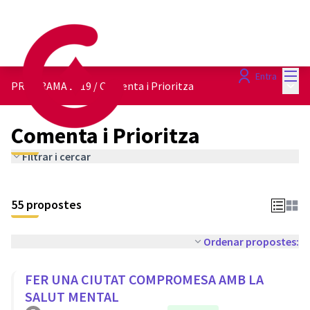
Menú
Entra
Menú 
PROGRAMA 2019
/
Comenta i Prioritza
Comenta i Prioritza
Filtrar i cercar
55 propostes
Ordenar propostes:
FER UNA CIUTAT COMPROMESA AMB LA
SALUT MENTAL