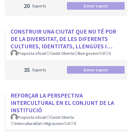
20
Suports
Donar suport
CONSTRUIR UNA CIUTAT QUE NO TÉ POR
DE LA DIVERSITAT, DE LES DIFERENTS
CULTURES, IDENTITATS, LLENGÜES I
RELIGIONS
Proposta oficial
Ciutat Oberta
Bon govern
0
0
35
Suports
Donar suport
REFORÇAR LA PERSPECTIVA
INTERCULTURAL EN EL CONJUNT DE LA
INSTITUCIÓ
Proposta oficial
Ciutat Oberta
Interculturalitat i Migracions
0
0