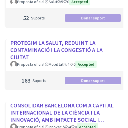
Proposta oficial
Salut
5
0
Accepted
52
Suports
Donar suport
PROTEGIM LA SALUT, REDUINT LA
CONTAMINACIÓ I LA CONGESTIÓ A LA
CIUTAT
Proposta oficial
Mobilitat
4
0
Accepted
163
Suports
Donar suport
CONSOLIDAR BARCELONA COM A CAPITAL
INTERNACIONAL DE LA CIÈNCIA I LA
INNOVACIÓ, AMB IMPACTE SOCIAL I
PROTAGONISME CIUTADÀ
Proposta oficial
Innovació
4
0
Accepted