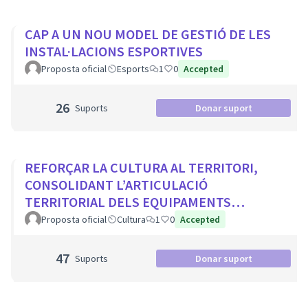
CAP A UN NOU MODEL DE GESTIÓ DE LES
INSTAL·LACIONS ESPORTIVES
Proposta oficial
Esports
1
0
Accepted
26
Suports
Donar suport
REFORÇAR LA CULTURA AL TERRITORI,
CONSOLIDANT L’ARTICULACIÓ
TERRITORIAL DELS EQUIPAMENTS
CULTURALS I ELS PROJECTES
Proposta oficial
Cultura
1
0
Accepted
COMUNITARIS
47
Suports
Donar suport