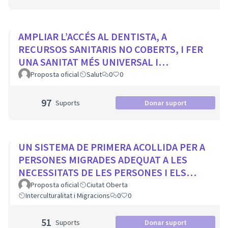
AMPLIAR L’ACCÉS AL DENTISTA, A
RECURSOS SANITARIS NO COBERTS, I FER
UNA SANITAT MÉS UNIVERSAL I
EQUITATIVA
Proposta oficial
Salut
0
0
97
Suports
Donar suport
UN SISTEMA DE PRIMERA ACOLLIDA PER A
PERSONES MIGRADES ADEQUAT A LES
NECESSITATS DE LES PERSONES I ELS
MUNICIPIS
Proposta oficial
Ciutat Oberta
Interculturalitat i Migracions
0
0
51
Suports
Donar suport