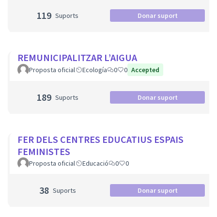
119
Suports
Donar suport
REMUNICIPALITZAR L’AIGUA
Proposta oficial
Ecología
0
0
Accepted
189
Suports
Donar suport
FER DELS CENTRES EDUCATIUS ESPAIS
FEMINISTES
Proposta oficial
Educació
0
0
38
Suports
Donar suport