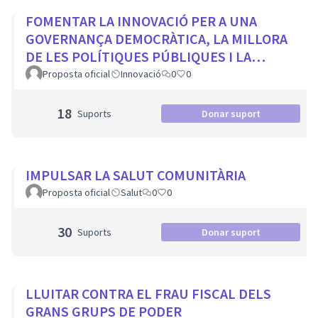
FOMENTAR LA INNOVACIÓ PER A UNA
GOVERNANÇA DEMOCRÀTICA, LA MILLORA
DE LES POLÍTIQUES PÚBLIQUES I LA
TRANSFORMACIÓ SOCIAL
Proposta oficial
Innovació
0
0
18
Suports
Donar suport
IMPULSAR LA SALUT COMUNITÀRIA
Proposta oficial
Salut
0
0
30
Suports
Donar suport
LLUITAR CONTRA EL FRAU FISCAL DELS
GRANS GRUPS DE PODER