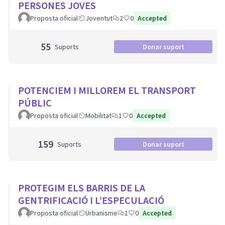
PERSONES JOVES
Proposta oficial
Joventut
2
0
Accepted
55
Suports
Donar suport
POTENCIEM I MILLOREM EL TRANSPORT
PÚBLIC
Proposta oficial
Mobilitat
1
0
Accepted
159
Suports
Donar suport
PROTEGIM ELS BARRIS DE LA
GENTRIFICACIÓ I L’ESPECULACIÓ
Proposta oficial
Urbanisme
1
0
Accepted