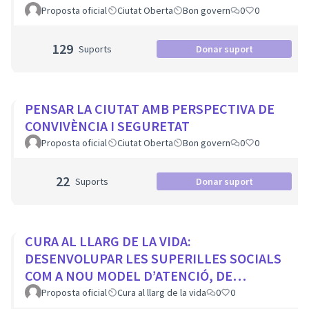
Proposta oficial
Ciutat Oberta
Bon govern
0
0
129
Suports
Donar suport
PENSAR LA CIUTAT AMB PERSPECTIVA DE
CONVIVÈNCIA I SEGURETAT
Proposta oficial
Ciutat Oberta
Bon govern
0
0
22
Suports
Donar suport
CURA AL LLARG DE LA VIDA:
DESENVOLUPAR LES SUPERILLES SOCIALS
COM A NOU MODEL D’ATENCIÓ, DE
PROXIMITAT I COMUNITARI.
Proposta oficial
Cura al llarg de la vida
0
0