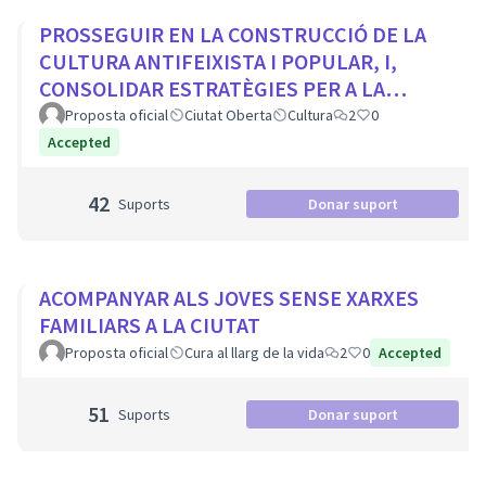
PROSSEGUIR EN LA CONSTRUCCIÓ DE LA
CULTURA ANTIFEIXISTA I POPULAR, I,
CONSOLIDAR ESTRATÈGIES PER A LA
VISIBILITZACIÓ DE LA MEMÒRIA
Proposta oficial
Ciutat Oberta
Cultura
2
0
DEMOCRÀTICA CIUTADA
Accepted
42
Suports
Donar suport
ACOMPANYAR ALS JOVES SENSE XARXES
FAMILIARS A LA CIUTAT
Proposta oficial
Cura al llarg de la vida
2
0
Accepted
51
Suports
Donar suport