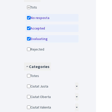
Tots
No resposta
Accepted
Evaluating
Rejected
Categories
Totes
Ciutat Justa
Ciutat Oberta
Ciutat Valenta