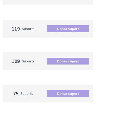
119
Suports
Donar suport
109
Suports
Donar suport
75
Suports
Donar suport