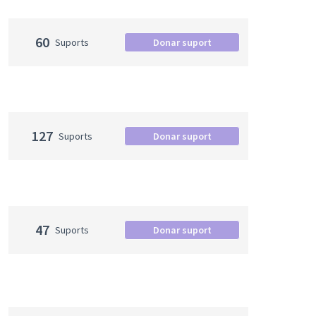
60
Suports
Donar suport
127
Suports
Donar suport
47
Suports
Donar suport