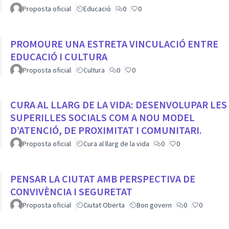
TOTS ELS CENTRES DE LA CIUTAT
Proposta oficial
Educació
0
0
PROMOURE UNA ESTRETA VINCULACIÓ ENTRE
EDUCACIÓ I CULTURA
Proposta oficial
Cultura
0
0
CURA AL LLARG DE LA VIDA: DESENVOLUPAR LES
SUPERILLES SOCIALS COM A NOU MODEL
D’ATENCIÓ, DE PROXIMITAT I COMUNITARI.
Proposta oficial
Cura al llarg de la vida
0
0
PENSAR LA CIUTAT AMB PERSPECTIVA DE
CONVIVÈNCIA I SEGURETAT
Proposta oficial
Ciutat Oberta
Bon govern
0
0