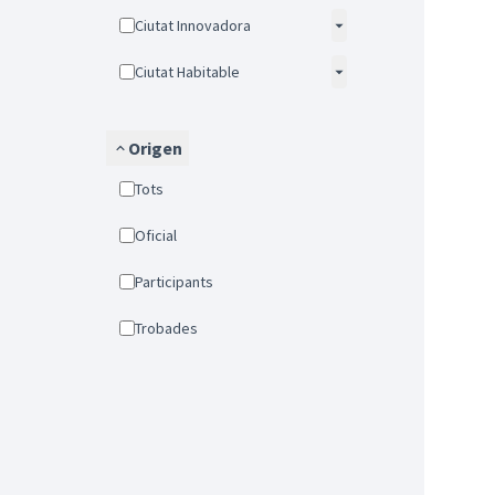
Ciutat Innovadora
Ciutat Habitable
Origen
Tots
Oficial
Participants
Trobades