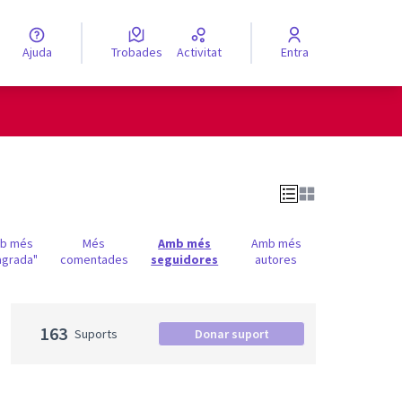
Ajuda
Trobades
Activitat
Entra
engua
Elegir el idioma
b més
Més
Amb més
Amb més
agrada"
comentades
seguidores
autores
163
Suports
Donar suport