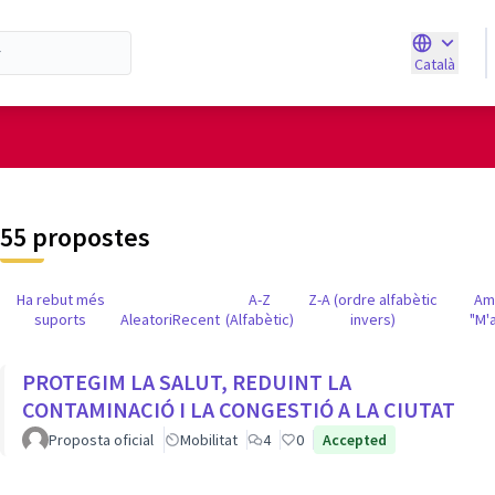
Català
Triar la ll
d'usuari
55 propostes
Ha rebut més
A-Z
Z-A (ordre alfabètic
Am
suports
Aleatori
Recent
(Alfabètic)
invers)
"M'
PROTEGIM LA SALUT, REDUINT LA
CONTAMINACIÓ I LA CONGESTIÓ A LA CIUTAT
Proposta oficial
Mobilitat
4
0
Accepted