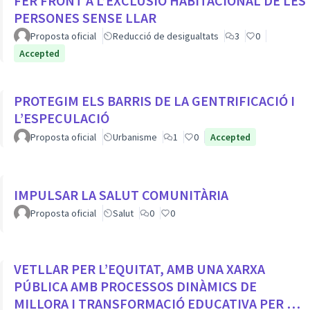
FER FRONT A L’EXCLUSIÓ HABITACIONAL DE LES
PERSONES SENSE LLAR
Proposta oficial
Reducció de desigualtats
3
0
Accepted
PROTEGIM ELS BARRIS DE LA GENTRIFICACIÓ I
L’ESPECULACIÓ
Proposta oficial
Urbanisme
1
0
Accepted
IMPULSAR LA SALUT COMUNITÀRIA
Proposta oficial
Salut
0
0
VETLLAR PER L’EQUITAT, AMB UNA XARXA
PÚBLICA AMB PROCESSOS DINÀMICS DE
MILLORA I TRANSFORMACIÓ EDUCATIVA PER A