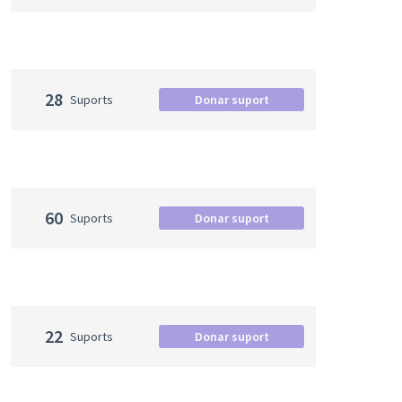
28
Suports
Donar suport
60
Suports
Donar suport
22
Suports
Donar suport