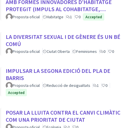
AMB FORMES INNOVADORES D’HABITATGE
PROTEGIT (IMPULS AL COHABITATGE,
APROFITAR LOCALS BUITS EN PLANTA BAIXA...
Proposta oficial
Habitatge
1
0
Accepted
LA DIVERSITAT SEXUAL I DE GÈNERE ÉS UN BÉ
COMÚ
Proposta oficial
Ciutat Oberta
Feminismes
0
0
IMPULSAR LA SEGONA EDICIÓ DEL PLA DE
BARRIS
Proposta oficial
Reducció de desigualtats
1
0
Accepted
POSAR LA LLUITA CONTRA EL CANVI CLIMÀTIC
COM UNA PRIORITAT DE CIUTAT
Proposta oficial
Ecologia
2
0