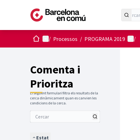
Inici
Menú principal
Menú 
/
Processos
/
PROGRAMA 2019
/
Comenta i
Prioritza
El següent formulari filtra els resultats de la
cerca dinàmicament quan es canvien les
condicions de la cerca.
Estat