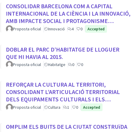
CONSOLIDAR BARCELONA COM A CAPITAL
INTERNACIONAL DE LA CIÈNCIA I LA INNOVACIÓ,
AMB IMPACTE SOCIAL I PROTAGONISME
CIUTADÀ
Proposta oficial
Innovació
4
0
Accepted
DOBLAR EL PARC D’HABITATGE DE LLOGUER
QUE HI HAVIA AL 2015.
Proposta oficial
Habitatge
0
0
REFORÇAR LA CULTURA AL TERRITORI,
CONSOLIDANT L’ARTICULACIÓ TERRITORIAL
DELS EQUIPAMENTS CULTURALS I ELS
PROJECTES COMUNITARIS
Proposta oficial
Cultura
1
0
Accepted
OMPLIM ELS BUITS DE LA CIUTAT CONSTRUïDA