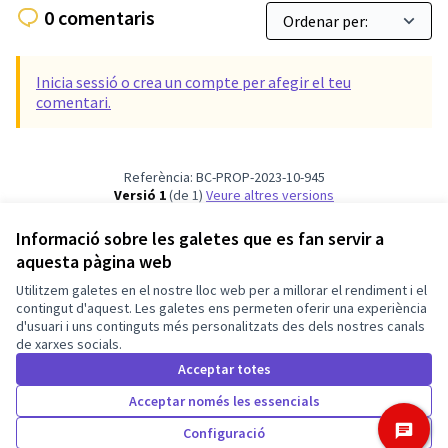
0 comentaris
Inicia sessió o crea un compte per afegir el teu
comentari.
Referència: BC-PROP-2023-10-945
Versió 1
(de 1)
veure altres versions
Verifica l'empremta digital
Informació sobre les galetes que es fan servir a
aquesta pàgina web
Termes i condicions d'ús
Utilitzem galetes en el nostre lloc web per a millorar el rendiment i el
Configuració de les galetes
Barcelona En Comú a X
Barcelona En Comú a Facebook
Barcelona En Comú a Instagram
Barcelona En Comú a YouTube
contingut d'aquest. Les galetes ens permeten oferir una experiència
d'usuari i uns continguts més personalitzats des dels nostres canals
(Enllaç extern)
(Enllaç extern)
(Enllaç extern)
(Enllaç extern)
de xarxes socials.
Català
Triar la llengua
Elegir el idioma
Acceptar totes
Acceptar només les essencials
Amb llicènc
(Enllaç exte
Configuració
Made with ❤️
Web creada amb programari lliure.