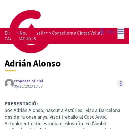
Menú
Entra
Elecció Nou Conseller o Consellera a Ciutat Vella
/
Menú 
CANDIDATURES
Adrián Alonso
Proposta oficial
Con
06/10/2023 13:37
PRESENTACIÓ:
Soc Adrián Alonso, nascut a Astúries i visc a Barcelona
des de fa onze anys. Visc i treballo al Casc Antic.
Actualment estic estudiant Filosofia. En l'àmbit