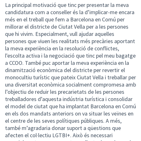
La principal motivació que tinc per presentar la meva
candidatura com a conseller és la d’implicar-me encara
més en el treball que fem a Barcelona en Comú per
millorar el districte de Ciutat Vella per a les persones
que hi vivim. Especialment, vull ajudar aquelles
persones que viuen les realitats més precàries aportant
la meva experiència en la resolució de conflictes,
l'escolta activa i la negociació que tinc pel meu bagatge
a CCOO. També puc aportar la meva experiència en la
dinamització econòmica del districte per revertir el
monocultiu turístic que pateix Ciutat Vella i treballar per
una diversitat econòmica socialment compromesa amb
l’objectiu de reduir les precarietats de les persones
treballadores d’aquesta indústria turística i consolidar
el model de ciutat que ha implantat Barcelona en Comú
en els dos mandats anteriors on va situar les veïnes en
el centre de les seves polítiques públiques. A més,
també m’agradaria donar suport a qüestions que
afecten el col·lectiu LGTBI+. Això és necessari