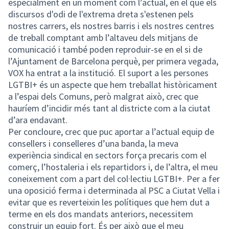
especialment en un moment com l’actual, en el que els
discursos d'odi de l'extrema dreta s'estenen pels
nostres carrers, els nostres barris i els nostres centres
de treball comptant amb l’altaveu dels mitjans de
comunicació i també poden reproduir-se en el si de
l’Ajuntament de Barcelona perquè, per primera vegada,
VOX ha entrat a la institució. El suport a les persones
LGTBI+ és un aspecte que hem treballat històricament
a l’espai dels Comuns, però malgrat això, crec que
hauríem d’incidir més tant al districte com a la ciutat
d’ara endavant.
Per concloure, crec que puc aportar a l’actual equip de
consellers i conselleres d’una banda, la meva
experiència sindical en sectors força precaris com el
comerç, l’hostaleria i els repartidors i, de l’altra, el meu
coneixement com a part del col·lectiu LGTBI+. Per a fer
una oposició ferma i determinada al PSC a Ciutat Vella i
evitar que es reverteixin les polítiques que hem dut a
terme en els dos mandats anteriors, necessitem
construir un equip fort. És per això que el meu