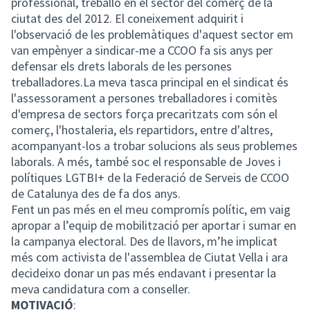
professional, treballo en el sector del comerç de la
ciutat des del 2012. El coneixement adquirit i
l'observació de les problemàtiques d'aquest sector em
van empènyer a sindicar-me a CCOO fa sis anys per
defensar els drets laborals de les persones
treballadores.La meva tasca principal en el sindicat és
l'assessorament a persones treballadores i comitès
d'empresa de sectors força precaritzats com són el
comerç, l'hostaleria, els repartidors, entre d'altres,
acompanyant-los a trobar solucions als seus problemes
laborals. A més, també soc el responsable de Joves i
polítiques LGTBI+ de la Federació de Serveis de CCOO
de Catalunya des de fa dos anys.
Fent un pas més en el meu compromís polític, em vaig
apropar a l’equip de mobilització per aportar i sumar en
la campanya electoral. Des de llavors, m’he implicat
més com activista de l'assemblea de Ciutat Vella i ara
decideixo donar un pas més endavant i presentar la
meva candidatura com a conseller.
MOTIVACIÓ
: