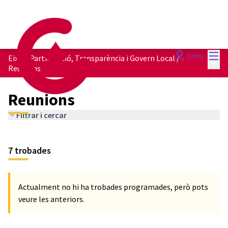
Menú
Entra
Eix de Participació, Transparència i Govern Local
/
Menú 
Reunions
Reunions
Filtrar i cercar
Saltar el mapa
Leaflet
5
El següent element és un mapa que presenta els components d'aq
+
7 trobades
−
Actualment no hi ha trobades programades, però pots
veure les anteriors.