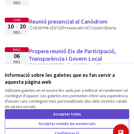
2021
JUNY
Reunió presencial al Canòdrom
10
20
-
18:00 PM CEST
Presencial
0
Ciutat Oberta
2021
MAIG
Propera reunió Eix de Participació,
06
Transparència i Govern Local
2021
19:00 PM CEST
En línia
0
Ciutat Oberta
Informació sobre les galetes que es fan servir a
aquesta pàgina web
Termes i condicions d'ús
Utilitzem galetes en el nostre lloc web per a millorar el rendiment i el
Configuració de les galetes
Barcelona En Comú a X
Barcelona En Comú a Facebook
Barcelona En Comú a Instagram
Barcelona En Comú a YouTube
contingut d'aquest. Les galetes ens permeten oferir una experiència
d'usuari i uns continguts més personalitzats des dels nostres canals
(Enllaç extern)
(Enllaç extern)
(Enllaç extern)
(Enllaç extern)
de xarxes socials.
Català
Triar la llengua
Elegir el idioma
Acceptar totes
Acceptar només les essencials
Amb llicènc
(Enllaç exte
Configuració