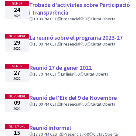
GENER
Trobada d'activistes sobre Participació
24
i Transparència
2023
19:00 PM CET
Presencial
0
Ciutat Oberta
NOVEMBRE
1a reunió sobre el programa 2023-27
29
18:00 PM CET
Presencial
0
Ciutat Oberta
2022
GENER
Reunió 27 de gener 2022
27
18:30 PM CET
En línia
0
Ciutat Oberta
2022
NOVEMBRE
Reunió de l'Eix del 9 de Novembre
09
18:00 PM CET
Presencial
0
Ciutat Oberta
2021
SETEMBRE
Reunió informal
15
18:30 PM CEST
Presencial
0
Ciutat Oberta