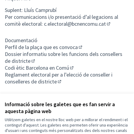
Suplent: Lluís Camprubí
Per comunicacions i/o presentació d’al·legacions al
comitè electoral:
c.electoral@bcnencomu.cat
(Obrir en un
Documentació
Perfil de la plaça que es convoca
(Enllaç extern)
Dossier informatiu sobre les funcions dels consellers
de districte
(Enllaç extern)
Codi ètic Barcelona en Comú
(Enllaç extern)
Reglament electoral per a l’elecció de conseller i
conselleres de districte
(Enllaç extern)
Informació sobre les galetes que es fan servir a
aquesta pàgina web
Termes i condicions d'ús
Utilitzem galetes en el nostre lloc web per a millorar el rendiment i el
Configuració de les galetes
Barcelona En Comú a X
Barcelona En Comú a Facebook
Barcelona En Comú a Instagram
Barcelona En Comú a YouTube
contingut d'aquest. Les galetes ens permeten oferir una experiència
d'usuari i uns continguts més personalitzats des dels nostres canals