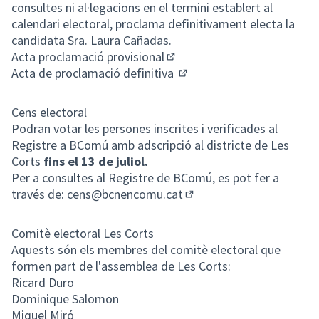
consultes ni al·legacions en el termini establert al
calendari electoral, proclama definitivament electa la
candidata Sra. Laura Cañadas.
Acta proclamació provisional
(Enllaç extern)
Acta de proclamació definitiva
(Enllaç extern)
Cens electoral
Podran votar les persones inscrites i verificades al
Registre a BComú amb adscripció al districte de Les
Corts
fins el 13 de juliol.
Per a consultes al Registre de BComú, es pot fer a
través de:
cens@bcnencomu.cat
(Obrir en una pestanya n
Comitè electoral Les Corts
Aquests són els membres del comitè electoral que
formen part de l'assemblea de Les Corts:
Ricard Duro
Dominique Salomon
Miquel Miró