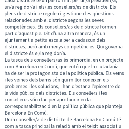
Cada districte té un ple format per un/a president/a,
un/a regidor/a i els/les consellers/es de districte. Els
plens de districte regulen i gestionen les qüestions
relacionades amb el districte segons les seves
competències. Els consellers/as de districte formen
part d'aquest ple. Dit d'una altra manera, és un
ajuntament a petita escala per a cadascun dels
districtes, però amb menys competències. Qui governa
el districte és el/la regidor/a.
La tasca dels consellers/as és primordial en un projecte
com Barcelona en Comú, que entén que la ciutadania
ha de ser la protagonista de la política pública. Els veïns
i les veïnes dels barris són qui millor coneixen els
problemes i les solucions, i han d'estar a l'epicentre de
la vida pública dels districtes. Els consellers i les
conselleres són clau per aprofundir en la
corresponsabilització en la política pública que planteja
Barcelona En Comú.
Un/a conseller/a de districte de Barcelona En Comú té
com a tasca principal la relació amb el teixit associatiu i