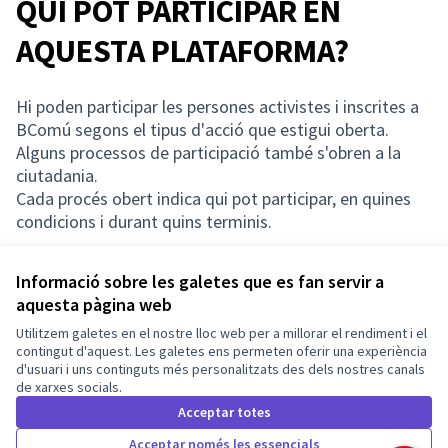
QUI POT PARTICIPAR EN
AQUESTA PLATAFORMA?
Hi poden participar les persones activistes i inscrites a
BComú segons el tipus d'acció que estigui oberta.
Alguns processos de participació també s'obren a la
ciutadania.
Cada procés obert indica qui pot participar, en quines
condicions i durant quins terminis.
Informació sobre les galetes que es fan servir a
aquesta pàgina web
Termes i condicions d'ús
Utilitzem galetes en el nostre lloc web per a millorar el rendiment i el
Configuració de les galetes
Barcelona En Comú a X
Barcelona En Comú a Facebook
Barcelona En Comú a Instagram
Barcelona En Comú a YouTube
contingut d'aquest. Les galetes ens permeten oferir una experiència
d'usuari i uns continguts més personalitzats des dels nostres canals
(Enllaç extern)
(Enllaç extern)
(Enllaç extern)
(Enllaç extern)
de xarxes socials.
Català
Triar la llengua
Elegir el idioma
Acceptar totes
Acceptar només les essencials