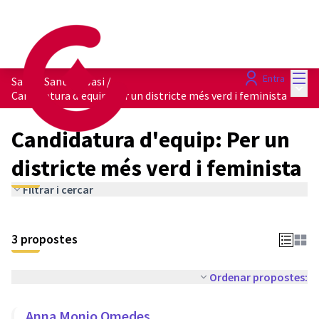
Menú
Entra
Sarrià-Sant Gervasi
/
Menú 
Candidatura d'equip: Per un districte més verd i feminista
Candidatura d'equip: Per un
districte més verd i feminista
Filtrar i cercar
3 propostes
Ordenar propostes:
Anna Monjo Omedes