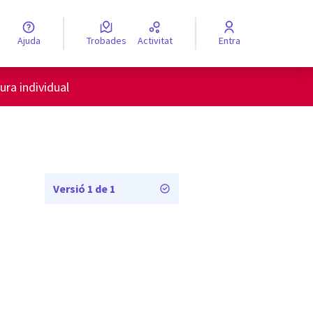
Ajuda
Trobades
Activitat
Entra
engua
Elegir el idioma
i
ura individual
Versió 1 de 1