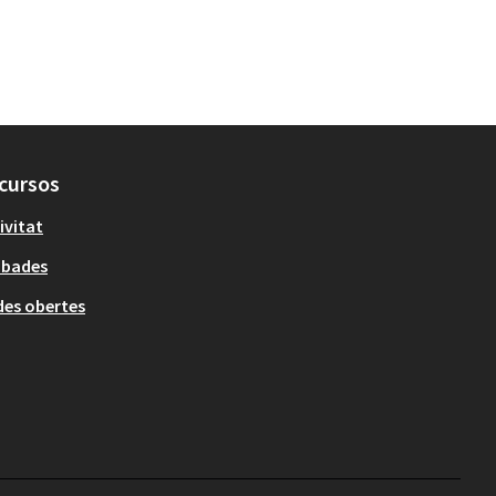
cursos
ivitat
obades
es obertes