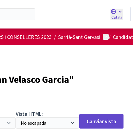
Català
Triar la ll
Menú d'usuar
S i CONSELLERES 2023
/
Sarrià-Sant Gervasi
/
Candidat
an Velasco Garcia"
Vista HTML:
Canviar vista