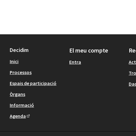
Decidim
El meu compte
Re
Inici
Entra
Act
Processos
Tr
Espais de participació
Dad
Òrgans
Informació
Agenda
(Enllaç extern)