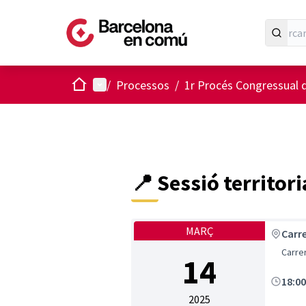
Inici
Menú principal
/
Processos
/
1r Procés Congressual 
📍 Sessió territori
MARÇ
Carr
Carrer
14
18:0
2025