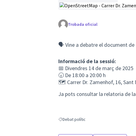
(Enllaç extern)
Trobada oficial
🗣️ Vine a debatre el
document de d
Informació de la sessió:
📅 Divendres 14 de març de 2025
🕢 De 18:00 a 20:00 h
🗺️
Carrer Dr. Zamenhof, 16, Sant
Ja pots consultar la relatoria de la
Debat polític
Resultats en filtrar per: Debat polític