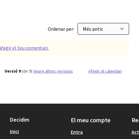
Ordenar per:
afegir el teu comentari.
Versió 9
(de 9)
veure altres versions
Afegir al calendari
Decidim
El meu compte
Re
Inici
Entra
Act