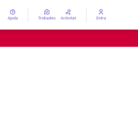
Ajuda
Trobades
Activitat
Entra
engua
Elegir el idioma