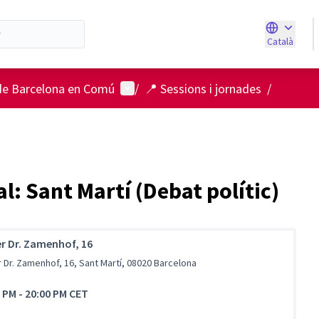
Català
Triar la ll
Menú d'usuari
de Barcelona en Comú
/
📍 Sessions i jornades
/
al: Sant Martí (Debat polític)
er Dr. Zamenhof, 16
 Dr. Zamenhof, 16, Sant Martí, 08020 Barcelona
0 PM
-
20:00 PM CET