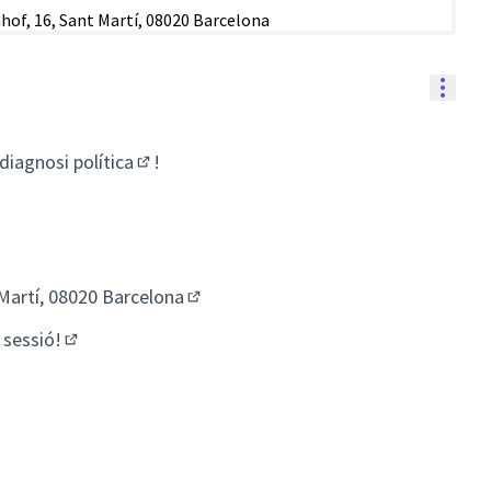
Contr
iagnosi política
!
(Obrir en una pestanya nova)
 Martí, 08020 Barcelona
(Enllaç extern)
 sessió!
(Obrir en una pestanya nova)