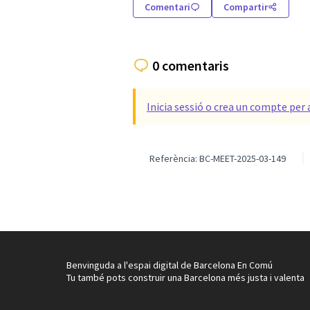
Comentari
Compartir
0 comentaris
Inicia sessió o crea un compte per 
Referència: BC-MEET-2025-03-149
Benvinguda a l'espai digital de Barcelona En Comú
Tu també pots construir una Barcelona més justa i valenta