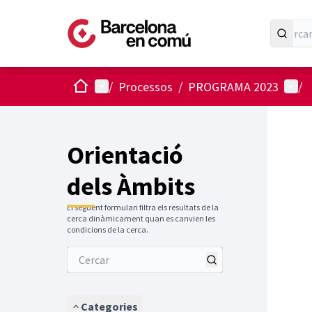
Inici
Menú principal
Menú 
/
Processos
/
PROGRAMA 2023
/
Orientació
dels Àmbits
El següent formulari filtra els resultats de la
cerca dinàmicament quan es canvien les
condicions de la cerca.
Categories