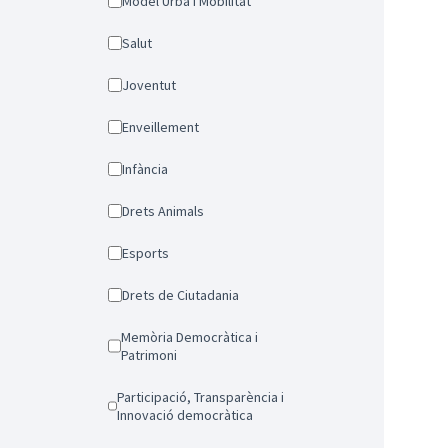
Model Urbà i Mobilitat
Salut
Joventut
Enveillement
Infància
Drets Animals
Esports
Drets de Ciutadania
Memòria Democràtica i
Patrimoni
Participació, Transparència i
Innovació democràtica