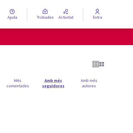
Ajuda
Trobades
Activitat
Entra
engua
Elegir el idioma
Més
Amb més
Amb més
comentades
seguidores
autores