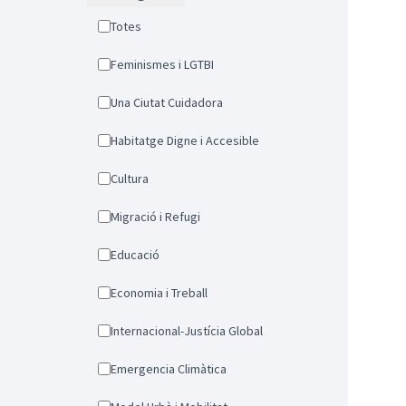
Totes
Feminismes i LGTBI
Una Ciutat Cuidadora
Habitatge Digne i Accesible
Cultura
Migració i Refugi
Educació
Economia i Treball
Internacional-Justícia Global
Emergencia Climàtica