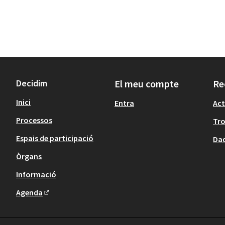
Decidim
El meu compte
Re
Inici
Entra
Act
Processos
Tr
Espais de participació
Dad
Òrgans
Informació
Agenda
(Enllaç extern)