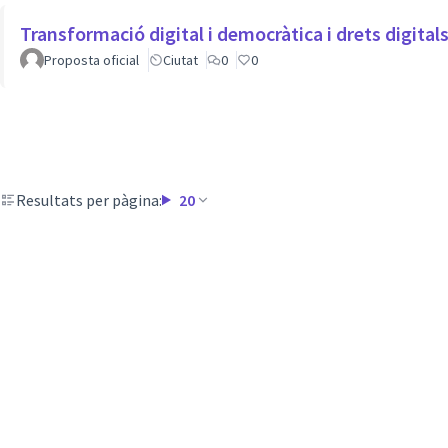
Transformació digital i democràtica i drets digita
Proposta oficial
Ciutat
0
0
Resultats per pàgina:
20