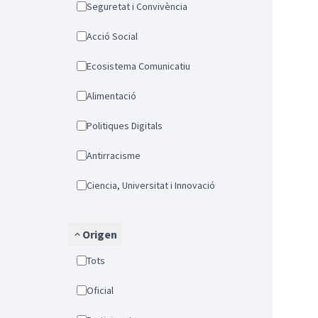
Seguretat i Convivència
Acció Social
Ecosistema Comunicatiu
Alimentació
Politiques Digitals
Antirracisme
Ciencia, Universitat i Innovació
Origen
Tots
Oficial