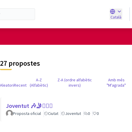
Català
Triar la ll
d'usuari
27 propostes
A-Z
Z-A (ordre alfabètic
Amb més
Aleatori
Recent
(Alfabètic)
invers)
"M'agrada"
Joventut 🎶🤳🙇🏽‍♀
Proposta oficial
Ciutat
Joventut
0
0