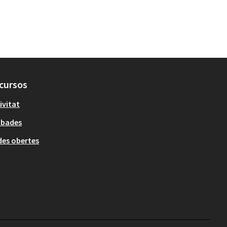
cursos
ivitat
obades
es obertes