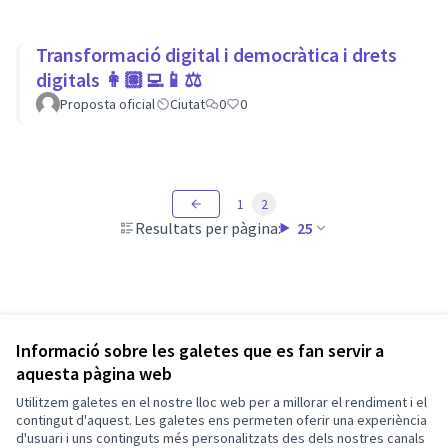
Transformació digital i democràtica i drets
digitals 👩🏽‍💻📱⚖
Proposta oficial
Ciutat
0
0
1
2
Resultats per pàgina:
25
Informació sobre les galetes que es fan servir a
aquesta pàgina web
Utilitzem galetes en el nostre lloc web per a millorar el rendiment i el
contingut d'aquest. Les galetes ens permeten oferir una experiència
d'usuari i uns continguts més personalitzats des dels nostres canals