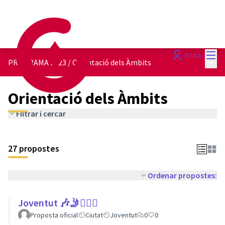
Menú
Entra
Menú 
PROGRAMA 2023
/
Orientació dels Àmbits
Orientació dels Àmbits
Filtrar i cercar
27 propostes
Ordenar propostes:
Joventut 🎶🤳🙇🏽‍♀
Proposta oficial
Ciutat
Joventut
0
0