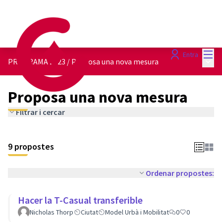
Menú
Entra
Menú 
PROGRAMA 2023
/
Proposa una nova mesura
Proposa una nova mesura
Filtrar i cercar
9 propostes
Ordenar propostes:
Hacer la T-Casual transferible
Nicholas Thorp
Ciutat
Model Urbà i Mobilitat
0
0