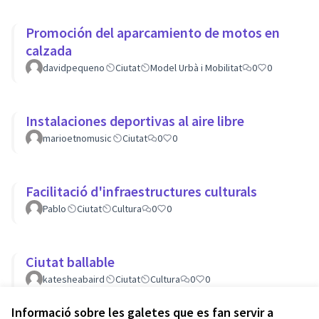
Promoción del aparcamiento de motos en
calzada
davidpequeno
Ciutat
Model Urbà i Mobilitat
0
0
Instalaciones deportivas al aire libre
marioetnomusic
Ciutat
0
0
Facilitació d'infraestructures culturals
Pablo
Ciutat
Cultura
0
0
Ciutat ballable
katesheabaird
Ciutat
Cultura
0
0
Informació sobre les galetes que es fan servir a