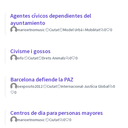
Agentes cívicos dependientes del
ayuntamiento
marioetnomusic
Ciutat
Model Urbà i Mobilitat
0
0
Civisme i gossos
info
Ciutat
Drets Animals
0
0
Barcelona defiende la PAZ
oexposito2012
Ciutat
Internacional-Justícia Global
0
0
Centros de dia para personas mayores
marioetnomusic
Ciutat
0
0